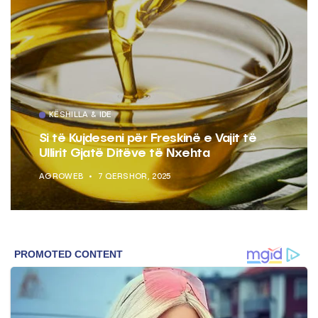
KËSHILLA & IDE
Si të Kujdeseni për Freskinë e Vajit të
Ullirit Gjatë Ditëve të Nxehta
AGROWEB
7 QERSHOR, 2025