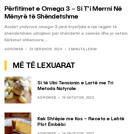
Përfitimet e Omega 3 – Si T’i Merrni Në
Mënyrë të Shëndetshme
Acidet yndyrore omega-3 janë kryefjala e një regjimi të
shëndetshëm ushqimor për shëndetin e zemrës dhe jo vetëm.
Kërkimet shkencore,...
AGROWEB
23 QERSHOR, 2024
2 MINUTA LEXIM
MË TË LEXUARAT
Si të Ulni Tensionin e Lartë me Tri
Metoda Natyrale
AGROWEB
19 SHTATOR, 2023
Kek Shtëpie me Kos – Receta e Lehtë
Plot Ëmbëlsi
AGROWEB
14 DHJETOR, 2023