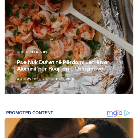
KËSHILLA & IDE
Pse Nuk Duhet të Përdorni Letrën e
Aluminit për Ruajtjen e Ushqimeve
AGROWEB
7 QERSHOR, 2025