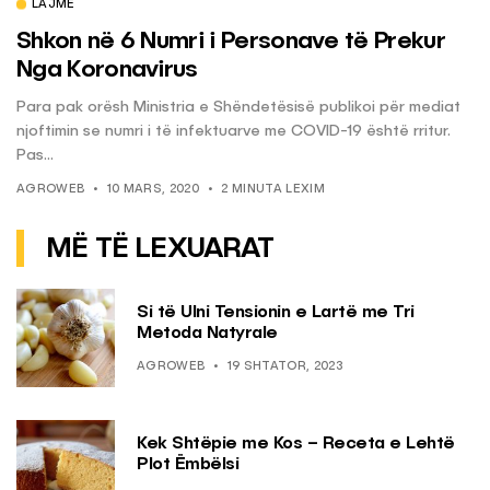
LAJME
Shkon në 6 Numri i Personave të Prekur
Nga Koronavirus
Para pak orësh Ministria e Shëndetësisë publikoi për mediat
njoftimin se numri i të infektuarve me COVID-19 është rritur.
Pas...
AGROWEB
10 MARS, 2020
2 MINUTA LEXIM
MË TË LEXUARAT
Si të Ulni Tensionin e Lartë me Tri
Metoda Natyrale
AGROWEB
19 SHTATOR, 2023
Kek Shtëpie me Kos – Receta e Lehtë
Plot Ëmbëlsi