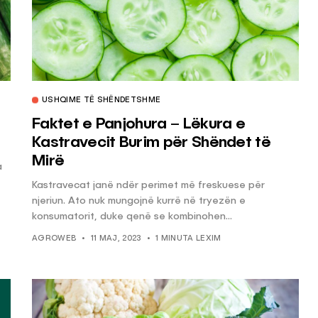
USHQIME TË SHËNDETSHME
Faktet e Panjohura – Lëkura e
Kastravecit Burim për Shëndet të
Mirë
a
Kastravecat janë ndër perimet më freskuese për
njeriun. Ato nuk mungojnë kurrë në tryezën e
konsumatorit, duke qenë se kombinohen...
AGROWEB
11 MAJ, 2023
1 MINUTA LEXIM