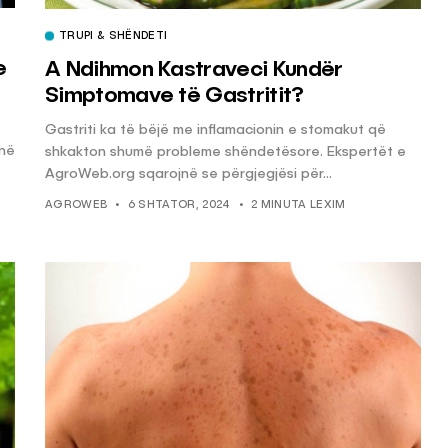
TRUPI & SHËNDETI
e
A Ndihmon Kastraveci Kundër
Simptomave të Gastritit?
Gastriti ka të bëjë me inflamacionin e stomakut që
jnë
shkakton shumë probleme shëndetësore. Ekspertët e
AgroWeb.org sqarojnë se përgjegjësi për...
AGROWEB
6 SHTATOR, 2024
2 MINUTA LEXIM