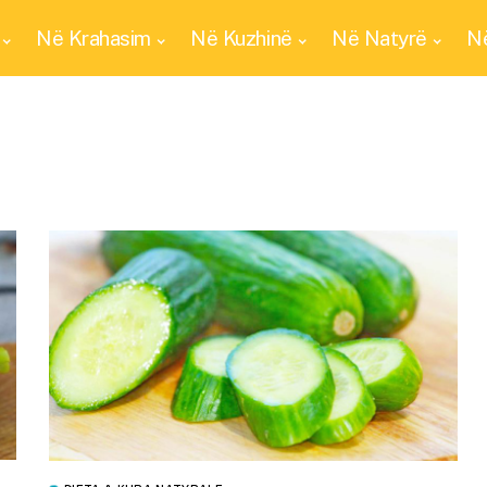
Në Krahasim
Në Kuzhinë
Në Natyrë
Në