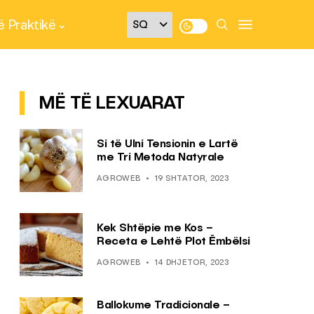
 Praktikë
MË TË LEXUARAT
Si të Ulni Tensionin e Lartë
me Tri Metoda Natyrale
AGROWEB
19 SHTATOR, 2023
Kek Shtëpie me Kos –
Receta e Lehtë Plot Ëmbëlsi
AGROWEB
14 DHJETOR, 2023
Ballokume Tradicionale –