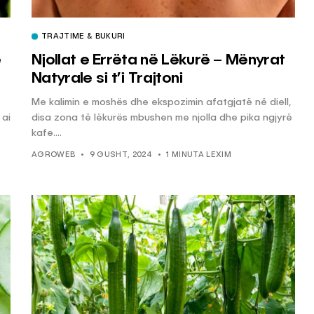
TRAJTIME & BUKURI
Njollat e Errëta në Lëkurë – Mënyrat
ë
Natyrale si t’i Trajtoni
Me kalimin e moshës dhe ekspozimin afatgjatë në diell,
disa zona të lëkurës mbushen me njolla dhe pika ngjyrë
 ai
kafe....
AGROWEB
9 GUSHT, 2024
1 MINUTA LEXIM