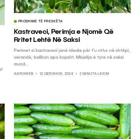
PRODHIME TË FRESKËTA
Kastraveci, Perimja e Njomë Që
Rritet Lehtë Në Saksi
Perimet si kastraveci janë ideale për t’u rritur në shtëpi,
verandë, ballkon apo kopsht. Mbjellja e tyre në saksi
mund...
at
AGROWEB
12 QERSHOR, 2024
2 MINUTA LEXIM