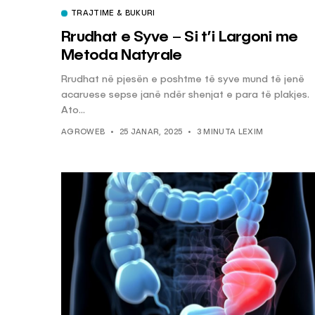
TRAJTIME & BUKURI
Rrudhat e Syve – Si t’i Largoni me
KËSHILLA & IDE
Metoda Natyrale
Pse Nuk Duhet të 
Rrudhat në pjesën e poshtme të syve mund të jenë
Letrën e Aluminit 
acaruese sepse janë ndër shenjat e para të plakjes.
e Ushqimeve
Ato...
AGROWEB
7 QERSHOR
AGROWEB
25 JANAR, 2025
3 MINUTA LEXIM