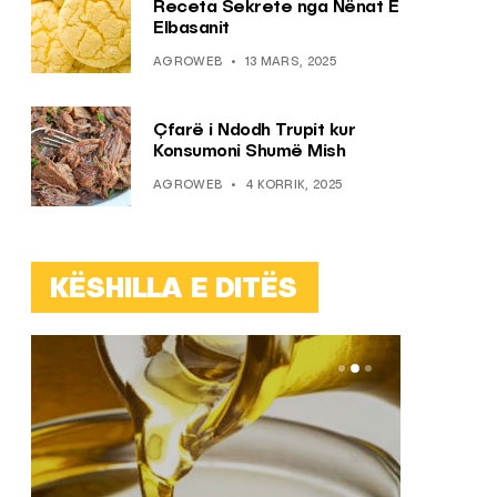
Receta Sekrete nga Nënat E
Elbasanit
AGROWEB
13 MARS, 2025
Çfarë i Ndodh Trupit kur
Konsumoni Shumë Mish
AGROWEB
4 KORRIK, 2025
KËSHILLA E DITËS