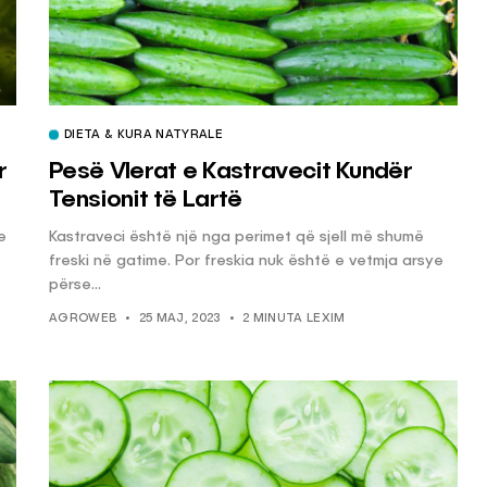
DIETA & KURA NATYRALE
r
Pesë Vlerat e Kastravecit Kundër
Tensionit të Lartë
e
Kastraveci është një nga perimet që sjell më shumë
freski në gatime. Por freskia nuk është e vetmja arsye
përse...
AGROWEB
25 MAJ, 2023
2 MINUTA LEXIM