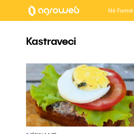
Në Formë
Kastraveci