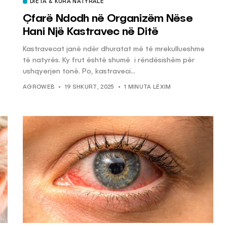
DIETA & KURA NATYRALE
Çfarë Ndodh në Organizëm Nëse
Hani Një Kastravec në Ditë
Kastravecat janë ndër dhuratat më të mrekullueshme
të natyrës. Ky frut është shumë i rëndësishëm për
ushqyerjen tonë. Po, kastraveci...
AGROWEB
19 SHKURT, 2025
1 MINUTA LEXIM