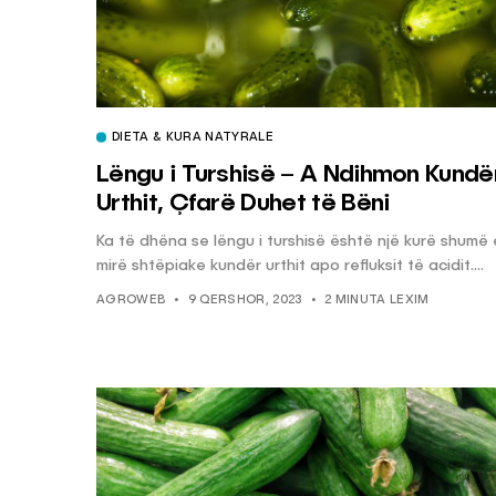
DIETA & KURA NATYRALE
Lëngu i Turshisë – A Ndihmon Kundë
Urthit, Çfarë Duhet të Bëni
Ka të dhëna se lëngu i turshisë është një kurë shumë 
mirë shtëpiake kundër urthit apo refluksit të acidit....
AGROWEB
9 QERSHOR, 2023
2 MINUTA LEXIM