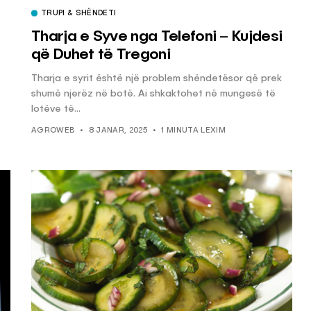
TRUPI & SHËNDETI
Tharja e Syve nga Telefoni – Kujdesi
KËSHILLA & IDE
që Duhet të Tregoni
Përdorni
Rreziqet dhe Problemet që
Tharja e syrit është një problem shëndetësor që prek
për Ruajtjen
Vijnë Nga Akulloret e
shumë njerëz në botë. Ai shkaktohet në mungesë të
Vjetëruara
lotëve të...
, 2025
AGROWEB
10 QERSHOR, 2025
AGROWEB
8 JANAR, 2025
1 MINUTA LEXIM