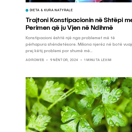
DIETA & KURA NATYRALE
Trajtoni Konstipacionin në Shtëpi m
Perimen që ju Vjen në Ndihmë
Konstipacioni është një nga problemet më të
përhapura shëndetësore. Miliona njerëz në botë vua
prej këtij problemi por shumë më...
AGROWEB
9 NËNTOR, 2024
1 MINUTA LEXIM