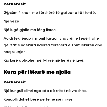
Përbërësit
Gjysëm filxhani me tërshërë të gatuar e të ftohtë.
Një vezë
Një lugë gjelle me lëng limoni.
Acidi tek lëngu i limonit largon yndyrën e tepërt dhe
qelizat e vdekura ndërsa tërshëra e zbut lëkurën dhe
heq skuqjen.
Kjo kurë aplikohet në fytyrë një herë në javë.
Kura për lëkurë me njolla
Përbërësit
Një kungull dimri nga ato që rritet në vreshta.
Kungulli duhet bërë pelte në një mikser