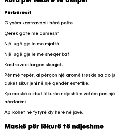
Kura p
ër lëkurë të ashpër
Përbërësit
Gjysëm kastraveci i bërë pelte
Çerek gote me qumësht
Një lugë gjelle me mjaltë
Një lugë gjelle me sheqer kaf
Kastraveci largon skuqjet.
Për më tepër, ai përçon një aromë freskie sa do ju
duket sikur jeni në një qendër estetike.
Kjo maskë e zbut lëkurën ndjeshëm vetëm pas një
përdorimi.
Aplikohet në fytyrë dy herë në javë.
Maskë për lëkurë të ndjeshme