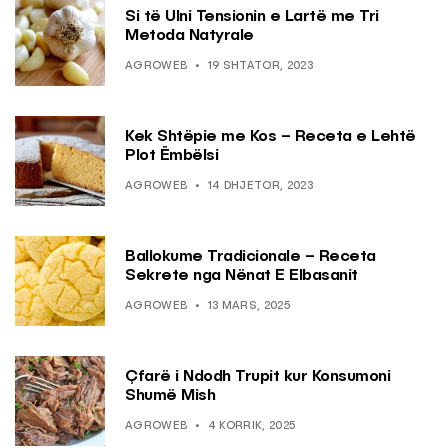
Si të Ulni Tensionin e Lartë me Tri
Metoda Natyrale
AGROWEB
19 SHTATOR, 2023
Kek Shtëpie me Kos – Receta e Lehtë
Plot Ëmbëlsi
AGROWEB
14 DHJETOR, 2023
Ballokume Tradicionale – Receta
Sekrete nga Nënat E Elbasanit
AGROWEB
13 MARS, 2025
Çfarë i Ndodh Trupit kur Konsumoni
Shumë Mish
AGROWEB
4 KORRIK, 2025