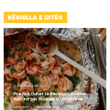
KËSHILLA E DITËS
KËSHILLA & IDE
Pse Nuk Duhet të Përdorni Letrën e
Aluminit për Ruajtjen e Ushqimeve
AGROWEB
7 QERSHOR, 2025