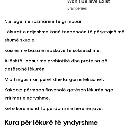
Një lugë me rozmarinë të grimcuar
Lëkurat e ndjeshme kanë tendencën të përjetojnë më
shumë skuqje.
Kosi është baza e maskave të suksesshme.
Ai është i pasur me probiotikë dhe proteina që
qetësojnë lëkurën.
Mjalti ngushton puret dhe largon infeksionet.
Kakaoja përmban flavonolë qetëson lëkurën nga
irritimet e ndryshme.
Këtë kurë mund ta përdorni një herë në javë.
Kura për lëkurë të yndyrshme