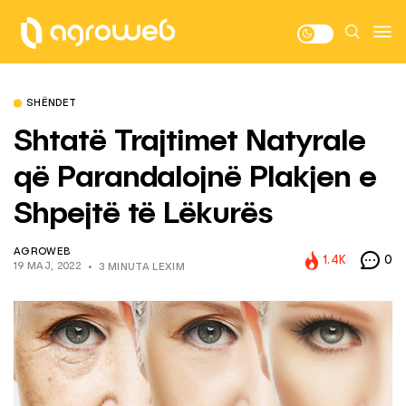
SHËNDET
Shtatë Trajtimet Natyrale
që Parandalojnë Plakjen e
Shpejtë të Lëkurës
AGROWEB
1.4K
0
19 MAJ, 2022
3 MINUTA LEXIM