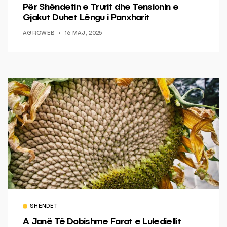
Për Shëndetin e Trurit dhe Tensionin e
Gjakut Duhet Lëngu i Panxharit
AGROWEB
16 MAJ, 2025
SHËNDET
A Janë Të Dobishme Farat e Lulediellit