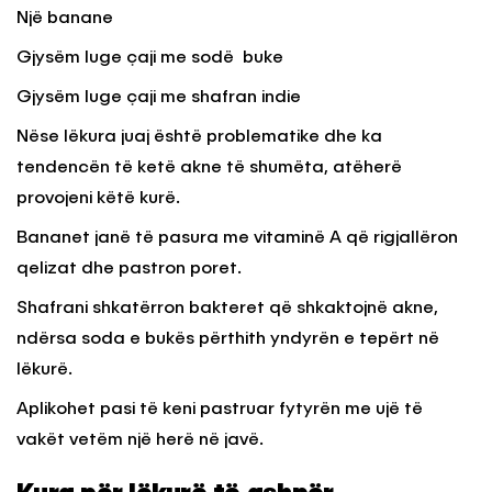
Një banane
Gjysëm luge çaji me sodë buke
Gjysëm luge çaji me shafran indie
Nëse lëkura juaj është problematike dhe ka
tendencën të ketë akne të shumëta, atëherë
provojeni këtë kurë.
Bananet janë të pasura me vitaminë A që rigjallëron
qelizat dhe pastron poret.
Shafrani shkatërron bakteret që shkaktojnë akne,
ndërsa soda e bukës përthith yndyrën e tepërt në
lëkurë.
Aplikohet pasi të keni pastruar fytyrën me ujë të
vakët vetëm një herë në javë.