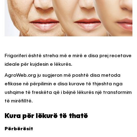
Frigoriferi është streha më e mirë e disa prej recetave
ideale për kujdesin e lëkurës.
AgroWeb.org ju sugjeron më poshtë disa metoda
efikase në përpilimin e disa kurave të thjeshta nga
ushqime të freskëta që i bëjnë lëkurës një transformim
të mirëfilltë.
Kura për lëkurë të thatë
Përbërësit