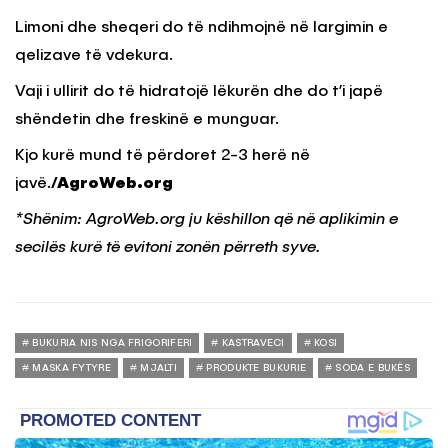
Limoni dhe sheqeri do të ndihmojnë në largimin e
qelizave të vdekura.
Vaji i ullirit do të hidratojë lëkurën dhe do t’i japë
shëndetin dhe freskinë e munguar.
Kjo kurë mund të përdoret 2-3 herë në
javë.
/AgroWeb.org
*Shënim: AgroWeb.org ju këshillon që në aplikimin e
secilës kurë të evitoni zonën përreth syve.
BUKURIA NIS NGA FRIGORIFERI
KASTRAVECI
KOSI
MASKA FYTYRE
MJALTI
PRODUKTE BUKURIE
SODA E BUKËS