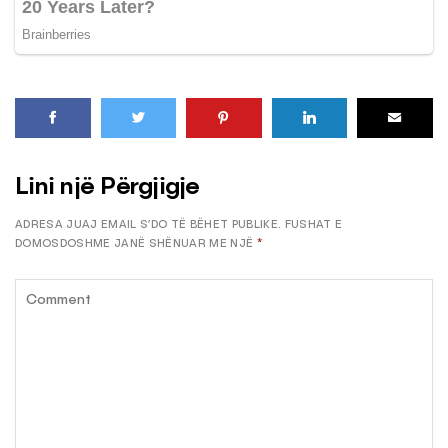
Lini një Përgjigje
ADRESA JUAJ EMAIL S’DO TË BËHET PUBLIKE.
FUSHAT E
DOMOSDOSHME JANË SHËNUAR ME NJË
*