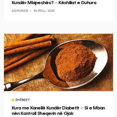
Kundër Mbipeshës? – Këshillat e Duhura
AGROWEB
30 PRILL, 2025
SHËNDET
Kura me Kanellë Kundër Diabetit – Si e Mban
nën Kontroll Sheqerin në Gjak