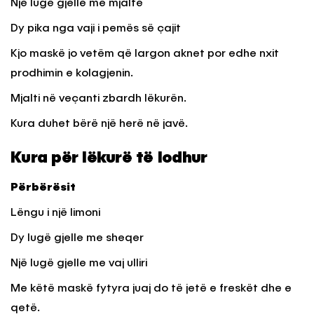
Një lugë gjelle me mjaltë
Dy pika nga vaji i pemës së çajit
Kjo maskë jo vetëm që largon aknet por edhe nxit
prodhimin e kolagjenin.
Mjalti në veçanti zbardh lëkurën.
Kura duhet bërë një herë në javë.
Kura për lëkurë të lodhur
Përbërësit
Lëngu i një limoni
Dy lugë gjelle me sheqer
Një lugë gjelle me vaj ulliri
Me këtë maskë fytyra juaj do të jetë e freskët dhe e
qetë.