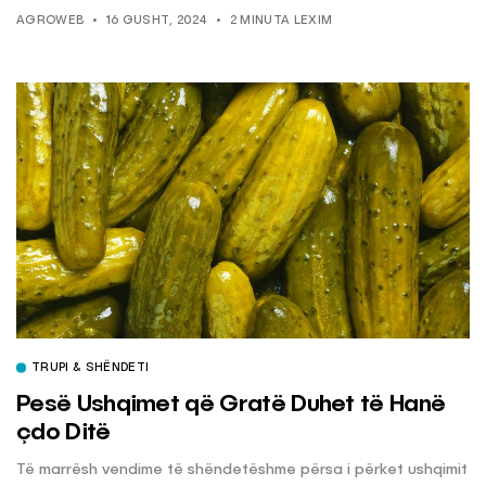
AGROWEB
16 GUSHT, 2024
2 MINUTA LEXIM
TRUPI & SHËNDETI
Pesë Ushqimet që Gratë Duhet të Hanë
çdo Ditë
Të marrësh vendime të shëndetëshme përsa i përket ushqimit