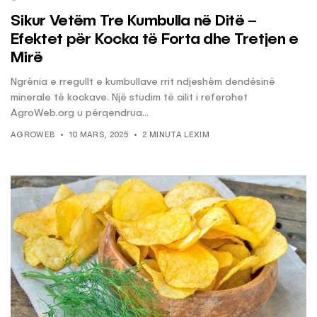
Sikur Vetëm Tre Kumbulla në Ditë –
Efektet për Kocka të Forta dhe Tretjen e
Mirë
Ngrënia e rregullt e kumbullave rrit ndjeshëm dendësinë
minerale të kockave. Një studim të cilit i referohet
AgroWeb.org u përqendrua...
AGROWEB
10 MARS, 2025
2 MINUTA LEXIM