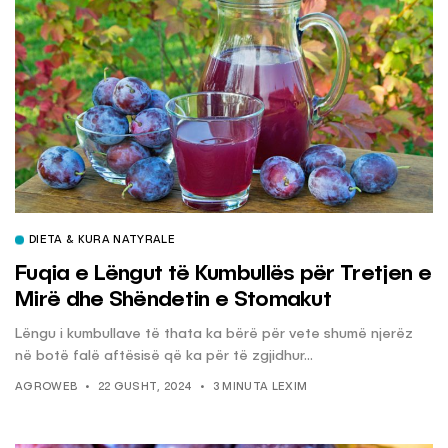
DIETA & KURA NATYRALE
Fuqia e Lëngut të Kumbullës për Tretjen e
Mirë dhe Shëndetin e Stomakut
Lëngu i kumbullave të thata ka bërë për vete shumë njerëz
në botë falë aftësisë që ka për të zgjidhur...
AGROWEB
22 GUSHT, 2024
3 MINUTA LEXIM