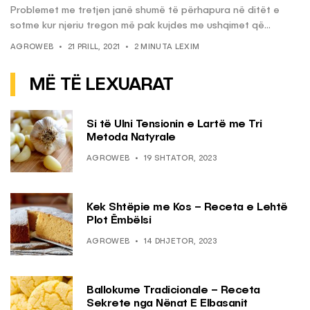
Problemet me tretjen janë shumë të përhapura në ditët e
sotme kur njeriu tregon më pak kujdes me ushqimet që...
AGROWEB
21 PRILL, 2021
2 MINUTA LEXIM
MË TË LEXUARAT
Si të Ulni Tensionin e Lartë me Tri
Metoda Natyrale
AGROWEB
19 SHTATOR, 2023
Kek Shtëpie me Kos – Receta e Lehtë
Plot Ëmbëlsi
AGROWEB
14 DHJETOR, 2023
Ballokume Tradicionale – Receta
Sekrete nga Nënat E Elbasanit