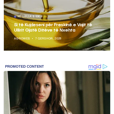
KËSHILLA & IDE
Si të Kujdeseni për Freskinë e Vajit të
Ullirit Gjatë Ditëve të Nxehta
AGROWEB
7 QERSHOR, 2025