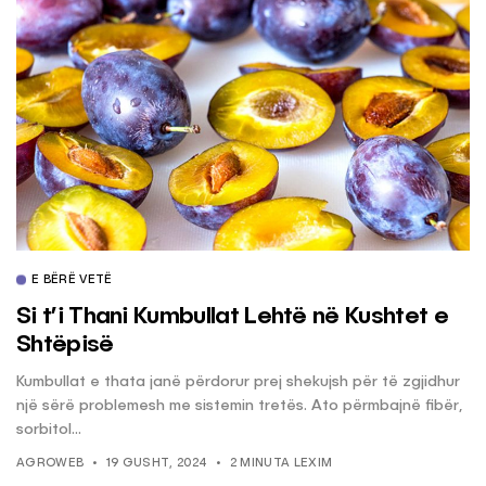
E BËRË VETË
Si t’i Thani Kumbullat Lehtë në Kushtet e
Shtëpisë
Kumbullat e thata janë përdorur prej shekujsh për të zgjidhur
një sërë problemesh me sistemin tretës. Ato përmbajnë fibër,
sorbitol...
AGROWEB
19 GUSHT, 2024
2 MINUTA LEXIM