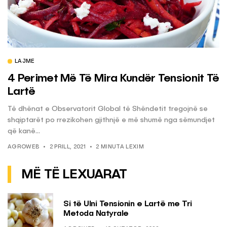
LAJME
4 Perimet Më Të Mira Kundër Tensionit Të
Lartë
Të dhënat e Observatorit Global të Shëndetit tregojnë se
shqiptarët po rrezikohen gjithnjë e më shumë nga sëmundjet
që kanë...
AGROWEB
2 PRILL, 2021
2 MINUTA LEXIM
MË TË LEXUARAT
Si të Ulni Tensionin e Lartë me Tri
Metoda Natyrale