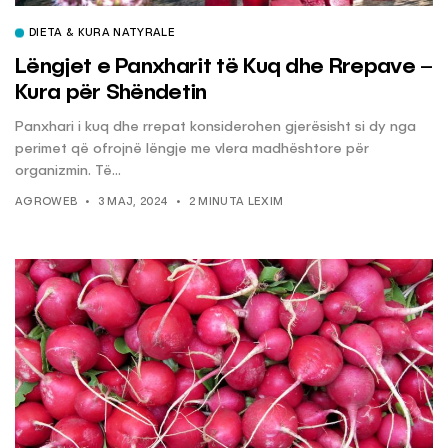
DIETA & KURA NATYRALE
Lëngjet e Panxharit të Kuq dhe Rrepave –
Kura për Shëndetin
Panxhari i kuq dhe rrepat konsiderohen gjerësisht si dy nga
perimet që ofrojnë lëngje me vlera madhështore për
organizmin. Të...
AGROWEB
3 MAJ, 2024
2 MINUTA LEXIM