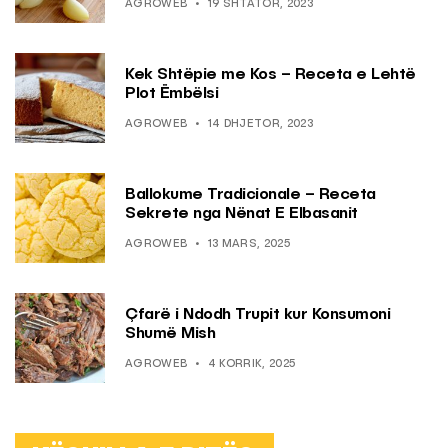
AGROWEB
19 SHTATOR, 2023
Kek Shtëpie me Kos – Receta e Lehtë
Plot Ëmbëlsi
AGROWEB
14 DHJETOR, 2023
Ballokume Tradicionale – Receta
Sekrete nga Nënat E Elbasanit
AGROWEB
13 MARS, 2025
Çfarë i Ndodh Trupit kur Konsumoni
Shumë Mish
AGROWEB
4 KORRIK, 2025