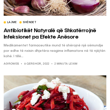
LAJME
SHËNDET
Antibiotikët Natyralë që Shkatërrojnë
Infeksionet pa Efekte Anësore
Medikamentet farmaceutike mund të shërojnë një sëmundje
por edhe të nxisin dhjetëra reagime inflamatore në të njëjtën
kohë. I tillë...
AGROWEB
6 QERSHOR, 2022
2 MINUTA LEXIM