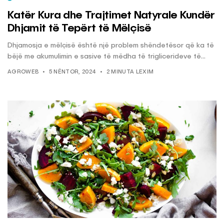
Katër Kura dhe Trajtimet Natyrale Kundër
Dhjamit të Tepërt të Mëlçisë
Dhjamosja e mëlçisë është një problem shëndetësor që ka të
bëjë me akumulimin e sasive të mëdha të triglicerideve të...
AGROWEB
5 NËNTOR, 2024
2 MINUTA LEXIM