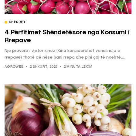
SHËNDET
4 Përfitimet Shëndetësore nga Konsumi i
Rrepave
Një proverb i vjetër kinez (Kina konsiderohet vendlindja e
rrepave) thotë që nëse hani rrepa dhe pini çaj të nxehtë,...
AGROWEB
2 SHKURT, 2023
2 MINUTA LEXIM