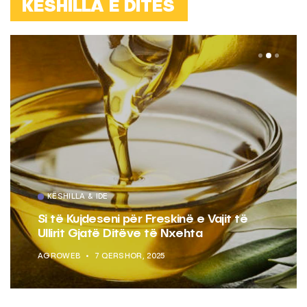
KËSHILLA E DITËS
KËSHILLA & IDE
Si të Kujdeseni për Freskinë e Vajit të
Ullirit Gjatë Ditëve të Nxehta
AGROWEB
7 QERSHOR, 2025