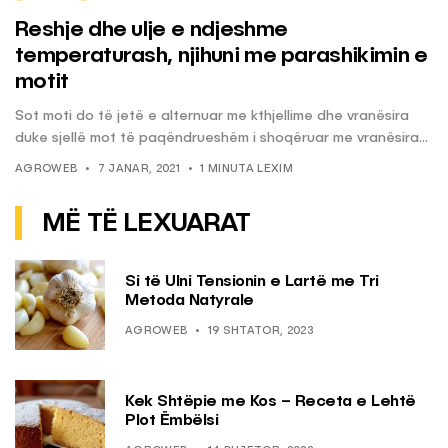
Reshje dhe ulje e ndjeshme
temperaturash, njihuni me parashikimin e
motit
Sot moti do të jetë e alternuar me kthjellime dhe vranësira
duke sjellë mot të paqëndrueshëm i shoqëruar me vranësira...
AGROWEB
7 JANAR, 2021
1 MINUTA LEXIM
MË TË LEXUARAT
Si të Ulni Tensionin e Lartë me Tri
Metoda Natyrale
AGROWEB
19 SHTATOR, 2023
Kek Shtëpie me Kos – Receta e Lehtë
Plot Ëmbëlsi