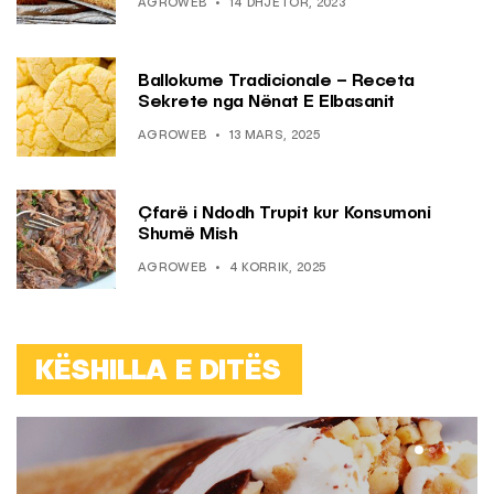
AGROWEB
14 DHJETOR, 2023
Ballokume Tradicionale – Receta
Sekrete nga Nënat E Elbasanit
AGROWEB
13 MARS, 2025
Çfarë i Ndodh Trupit kur Konsumoni
Shumë Mish
AGROWEB
4 KORRIK, 2025
KËSHILLA E DITËS