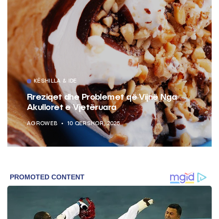
KËSHILLA & IDE
Rreziqet dhe Problemet që Vijnë Nga
Akulloret e Vjetëruara
AGROWEB
10 QERSHOR, 2025