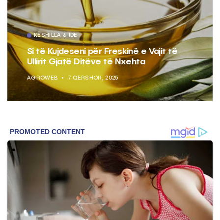
KËSHILLA & IDE
Si të Kujdeseni për Freskinë e Vajit të
Ullirit Gjatë Ditëve të Nxehta
AGROWEB
7 QERSHOR, 2025