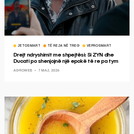
JETOSMART
TË REJA NË TREG
VEPROSMART
Drejt ndryshimit me shpejtësi: Si ZYN dhe
Ducati po shenjojnë një epokë të re pa tym
AGROWEB
7 MAJ, 2026