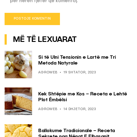
për herën tjetër që komentoj.
MË TË LEXUARAT
Si të Ulni Tensionin e Lartë me Tri
Metoda Natyrale
AGROWEB
19 SHTATOR, 2023
Kek Shtëpie me Kos – Receta e Lehtë
Plot Ëmbëlsi
AGROWEB
14 DHJETOR, 2023
Ballokume Tradicionale – Receta
Sekrete nga Nënat E Elbasanit