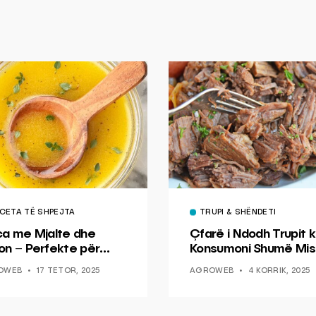
CETA TË SHPEJTA
TRUPI & SHËNDETI
ca me Mjalte dhe
Çfarë i Ndodh Trupit k
on – Perfekte për
Konsumoni Shumë Mis
hin dhe Peshkun
OWEB
17 TETOR, 2025
AGROWEB
4 KORRIK, 2025