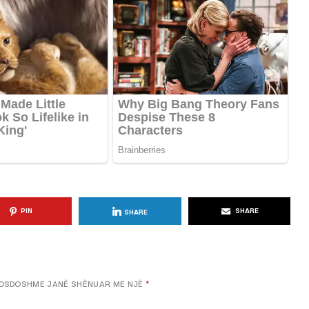
KËSHILLA & IDE
blemet që
Si të Kujdeseni për Freskinë e
t e
Vajit të Ullirit Gjatë Ditëve të
Nxehta
, 2025
AGROWEB
7 QERSHOR, 2025
PIN
SHARE
SHARE
OSDOSHME JANË SHËNUAR ME NJË
*