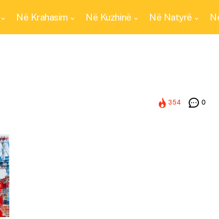
Në Krahasim
Në Kuzhinë
Në Natyrë
Në
354
0