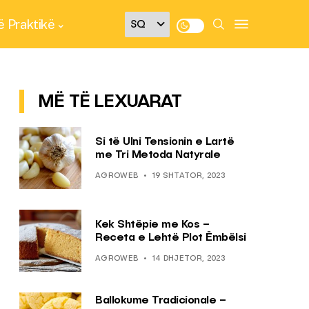
 Praktikë
MË TË LEXUARAT
Si të Ulni Tensionin e Lartë
me Tri Metoda Natyrale
AGROWEB
19 SHTATOR, 2023
Kek Shtëpie me Kos –
Receta e Lehtë Plot Ëmbëlsi
AGROWEB
14 DHJETOR, 2023
Ballokume Tradicionale –