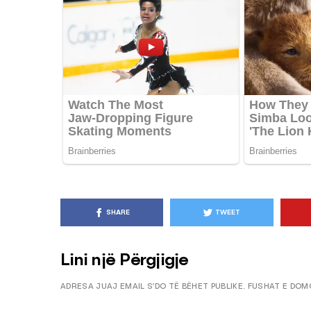
HILLA & IDE
KËSHILLA & IDE
Nuk Duhet të Përdorni
Rreziqet dhe Pro
ën e Aluminit për Ruajtjen
Vijnë Nga Akullore
shqimeve
Vjetëruara
OWEB
7 QERSHOR, 2025
AGROWEB
10 QERSHOR
SHARE
TWEET
Lini një Përgjigje
ADRESA JUAJ EMAIL S’DO TË BËHET PUBLIKE.
FUSHAT E DOM