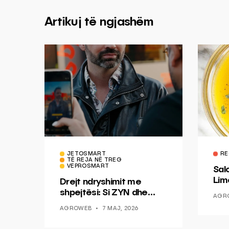
Artikuj të ngjashëm
JETOSMART
RE
TË REJA NË TREG
VEPROSMART
Sal
Lim
Drejt ndryshimit me
Mis
shpejtësi: Si ZYN dhe
AGR
Ducati po shenjojnë një
AGROWEB
7 MAJ, 2026
epokë të re pa tym