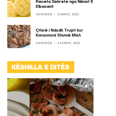
Receta Sekrete nga Nënat E
Elbasanit
AGROWEB
13 MARS, 2025
Çfarë i Ndodh Trupit kur
Konsumoni Shumë Mish
AGROWEB
4 KORRIK, 2025
KËSHILLA E DITËS