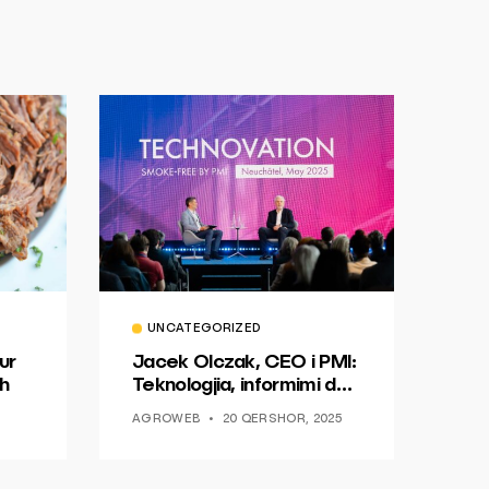
UNCATEGORIZED
ur
Jacek Olczak, CEO i PMI:
h
Teknologjia, informimi dhe
dialogu si një mundësi për
AGROWEB
20 QERSHOR, 2025
ndryshim.