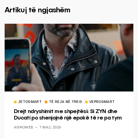
Artikuj të ngjashëm
JETOSMART
TË REJA NË TREG
VEPROSMART
Drejt ndryshimit me shpejtësi: Si ZYN dhe
Ducati po shenjojnë një epokë të re pa tym
AGROWEB
7 MAJ, 2026