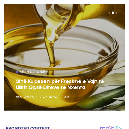
KËSHILLA & IDE
Si të Kujdeseni për Freskinë e Vajit të
Ullirit Gjatë Ditëve të Nxehta
AGROWEB
7 QERSHOR, 2025