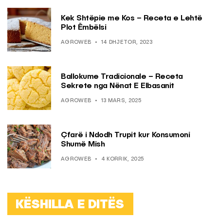
Kek Shtëpie me Kos – Receta e Lehtë
Plot Ëmbëlsi
AGROWEB
14 DHJETOR, 2023
Ballokume Tradicionale – Receta
Sekrete nga Nënat E Elbasanit
AGROWEB
13 MARS, 2025
Çfarë i Ndodh Trupit kur Konsumoni
Shumë Mish
AGROWEB
4 KORRIK, 2025
KËSHILLA E DITËS