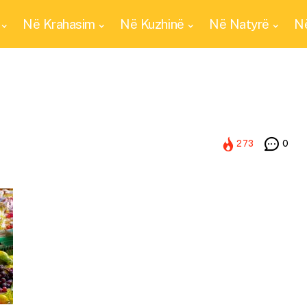
Në Krahasim
Në Kuzhinë
Në Natyrë
Në
273
0