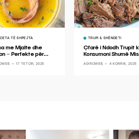
CETA TË SHPEJTA
TRUPI & SHËNDETI
ca me Mjalte dhe
Çfarë i Ndodh Trupit k
on – Perfekte për
Konsumoni Shumë Mis
hin dhe Peshkun
OWEB
17 TETOR, 2025
AGROWEB
4 KORRIK, 2025