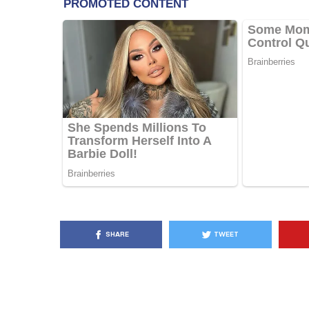
KËSHILLA & IDE
Pse Nuk Duhet të 
Letrën e Aluminit 
e Ushqimeve
AGROWEB
7 QERSHOR
SHARE
TWEET