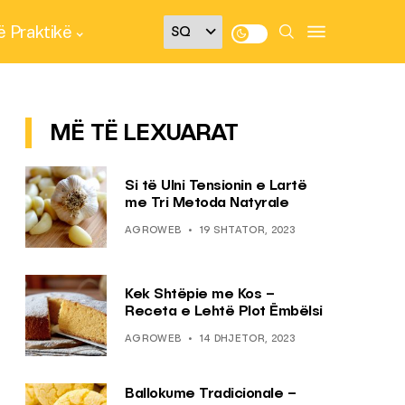
 Praktikë
MË TË LEXUARAT
Si të Ulni Tensionin e Lartë
me Tri Metoda Natyrale
AGROWEB
19 SHTATOR, 2023
Kek Shtëpie me Kos –
Receta e Lehtë Plot Ëmbëlsi
AGROWEB
14 DHJETOR, 2023
Ballokume Tradicionale –