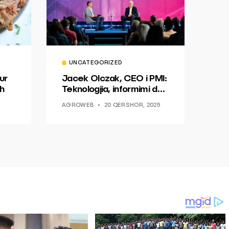
UNCATEGORIZED
ur
Jacek Olczak, CEO i PMI:
h
Teknologjia, informimi dhe
dialogu si një mundësi për
AGROWEB
20 QERSHOR, 2025
ndryshim.