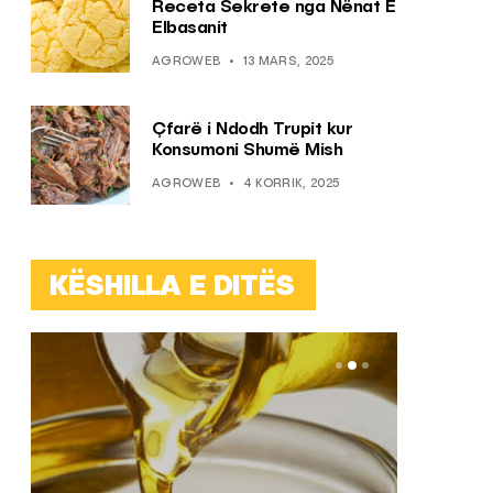
Receta Sekrete nga Nënat E
Elbasanit
AGROWEB
13 MARS, 2025
Çfarë i Ndodh Trupit kur
Konsumoni Shumë Mish
AGROWEB
4 KORRIK, 2025
KËSHILLA E DITËS