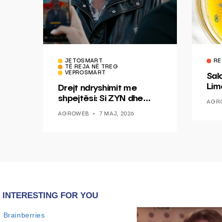
JETOSMART
RE
TË REJA NË TREG
VEPROSMART
Sal
Lim
Drejt ndryshimit me
Mis
shpejtësi: Si ZYN dhe
AGR
Ducati po shenjojnë një
AGROWEB
7 MAJ, 2026
epokë të re pa tym