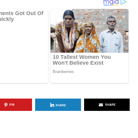
KËSHILLA & IDE
Përdorni
Rreziqet dhe Problemet që
për Ruajtjen
Vijnë Nga Akulloret e
Vjetëruara
, 2025
AGROWEB
10 QERSHOR, 2025
PIN
SHARE
SHARE