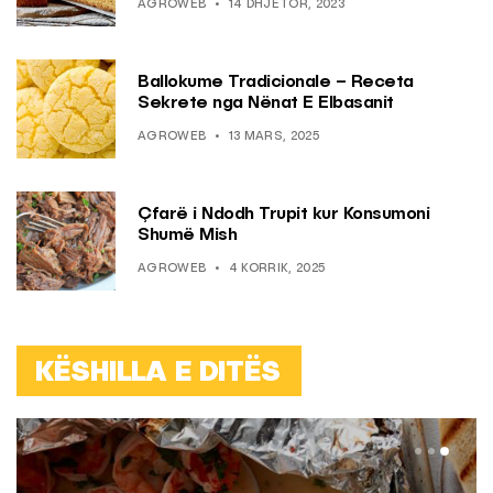
AGROWEB
14 DHJETOR, 2023
Ballokume Tradicionale – Receta
Sekrete nga Nënat E Elbasanit
AGROWEB
13 MARS, 2025
Çfarë i Ndodh Trupit kur Konsumoni
Shumë Mish
AGROWEB
4 KORRIK, 2025
KËSHILLA E DITËS