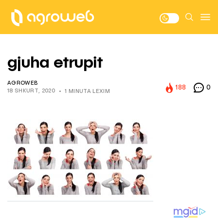
gjuha etrupit
AGROWEB
188
0
18 SHKURT, 2020
1 MINUTA LEXIM