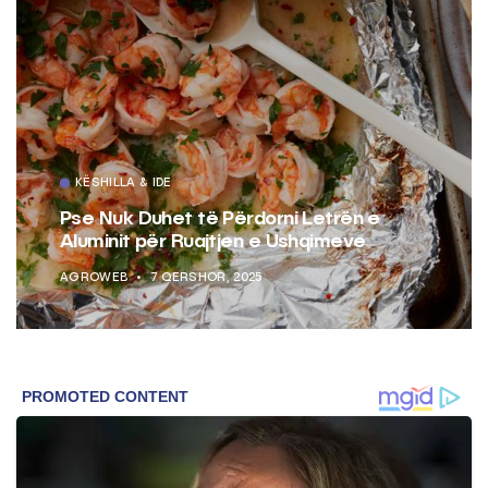
KËSHILLA & IDE
Pse Nuk Duhet të Përdorni Letrën e
Aluminit për Ruajtjen e Ushqimeve
AGROWEB
7 QERSHOR, 2025