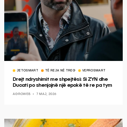
JETOSMART
TË REJA NË TREG
VEPROSMART
Drejt ndryshimit me shpejtësi: Si ZYN dhe
Ducati po shenjojnë një epokë të re pa tym
AGROWEB
7 MAJ, 2026