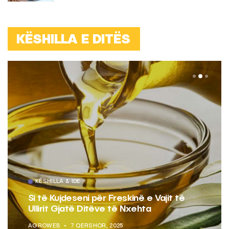
KËSHILLA E DITËS
KËSHILLA & IDE
Si të Kujdeseni për Freskinë e Vajit të
Ullirit Gjatë Ditëve të Nxehta
AGROWEB
7 QERSHOR, 2025