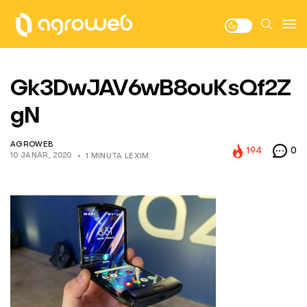
Gk3DwJAV6wB8ouKsQf2Z
gN
AGROWEB
194
0
10 JANAR, 2020
1 MINUTA LEXIM