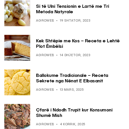
Si të Ulni Tensionin e Lartë me Tri
Metoda Natyrale
AGROWEB
19 SHTATOR, 2023
Kek Shtëpie me Kos – Receta e Lehtë
Plot Ëmbëlsi
AGROWEB
14 DHJETOR, 2023
Ballokume Tradicionale – Receta
Sekrete nga Nënat E Elbasanit
AGROWEB
13 MARS, 2025
Çfarë i Ndodh Trupit kur Konsumoni
Shumë Mish
AGROWEB
4 KORRIK, 2025