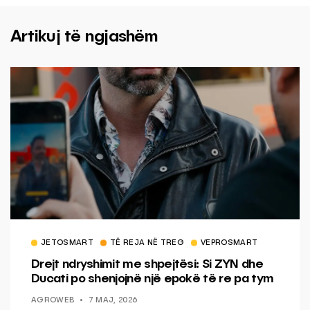
Artikuj të ngjashëm
JETOSMART
TË REJA NË TREG
VEPROSMART
Drejt ndryshimit me shpejtësi: Si ZYN dhe
Ducati po shenjojnë një epokë të re pa tym
AGROWEB
7 MAJ, 2026