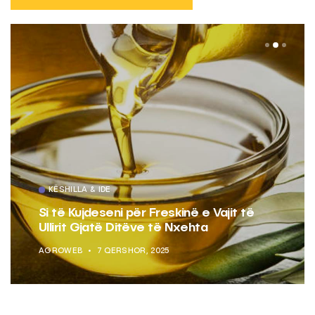
KËSHILLA & IDE
Si të Kujdeseni për Freskinë e Vajit të
Ullirit Gjatë Ditëve të Nxehta
AGROWEB
7 QERSHOR, 2025