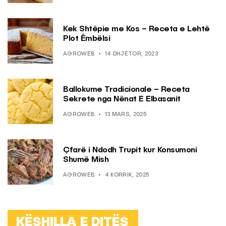
Kek Shtëpie me Kos – Receta e Lehtë
Plot Ëmbëlsi
AGROWEB
14 DHJETOR, 2023
Ballokume Tradicionale – Receta
Sekrete nga Nënat E Elbasanit
AGROWEB
13 MARS, 2025
Çfarë i Ndodh Trupit kur Konsumoni
Shumë Mish
AGROWEB
4 KORRIK, 2025
KËSHILLA E DITËS