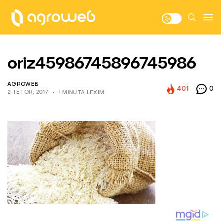
oriz45986745896745986
AGROWEB
401
0
2 TETOR, 2017
1 MINUTA LEXIM