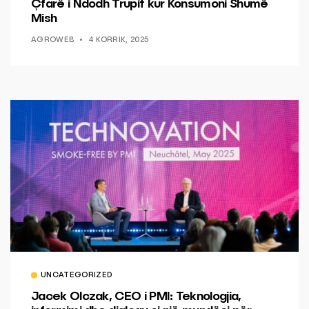
Çfarë i Ndodh Trupit kur Konsumoni Shumë
Mish
AGROWEB
4 KORRIK, 2025
UNCATEGORIZED
Jacek Olczak, CEO i PMI: Teknologjia,