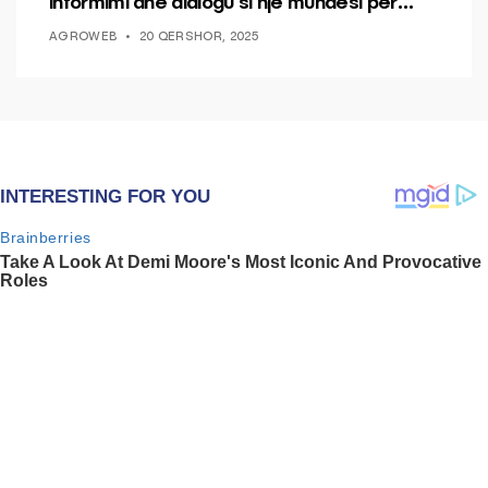
informimi dhe dialogu si një mundësi për
ndryshim.
AGROWEB
20 QERSHOR, 2025