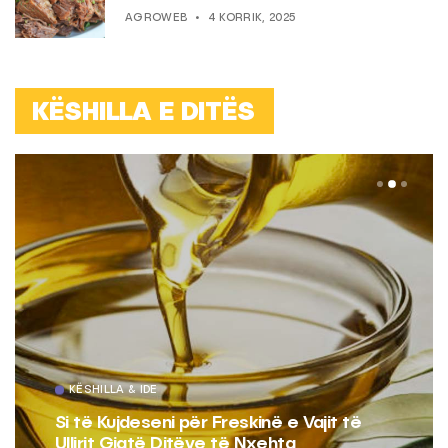
AGROWEB
4 KORRIK, 2025
KËSHILLA E DITËS
KËSHILLA & IDE
Si të Kujdeseni për Freskinë e Vajit të
Ullirit Gjatë Ditëve të Nxehta