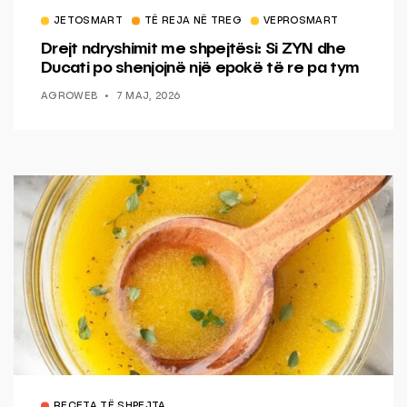
JETOSMART
TË REJA NË TREG
VEPROSMART
Drejt ndryshimit me shpejtësi: Si ZYN dhe
Ducati po shenjojnë një epokë të re pa tym
AGROWEB
7 MAJ, 2026
RECETA TË SHPEJTA