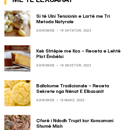
Si të Ulni Tensionin e Lartë me Tri
Metoda Natyrale
AGROWEB
19 SHTATOR, 2023
Kek Shtëpie me Kos – Receta e Lehtë
Plot Ëmbëlsi
AGROWEB
14 DHJETOR, 2023
Ballokume Tradicionale – Receta
Sekrete nga Nënat E Elbasanit
AGROWEB
13 MARS, 2025
Çfarë i Ndodh Trupit kur Konsumoni
Shumë Mish