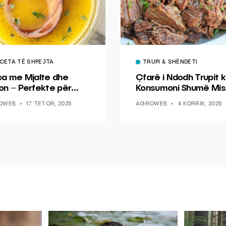
CETA TË SHPEJTA
TRUPI & SHËNDETI
ca me Mjalte dhe
Çfarë i Ndodh Trupit k
on – Perfekte për
Konsumoni Shumë Mis
hin dhe Peshkun
OWEB
17 TETOR, 2025
AGROWEB
4 KORRIK, 2025