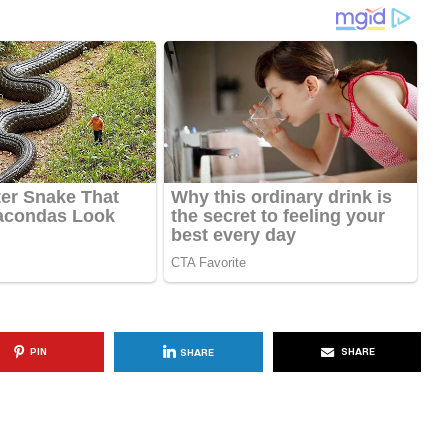
KËSHILLA & IDE
Përdorni
Rreziqet dhe Problemet që
për Ruajtjen
Vijnë Nga Akulloret e
Vjetëruara
, 2025
AGROWEB
10 QERSHOR, 2025
PIN
SHARE
SHARE