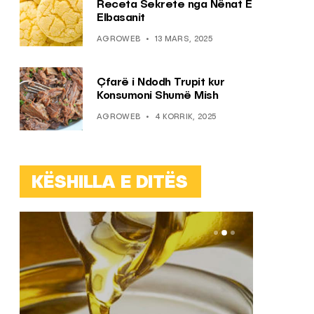
Receta Sekrete nga Nënat E
Elbasanit
AGROWEB
13 MARS, 2025
Çfarë i Ndodh Trupit kur
Konsumoni Shumë Mish
AGROWEB
4 KORRIK, 2025
KËSHILLA E DITËS