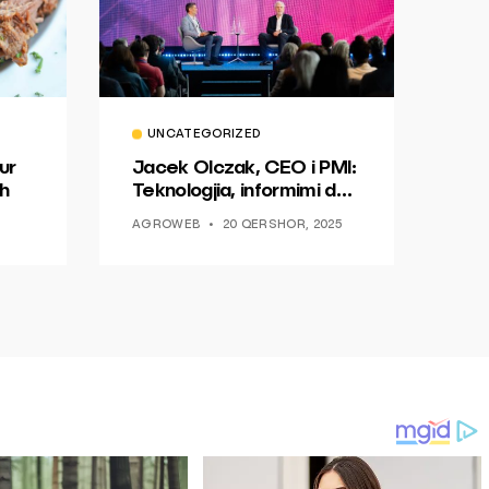
UNCATEGORIZED
ur
Jacek Olczak, CEO i PMI:
h
Teknologjia, informimi dhe
dialogu si një mundësi për
AGROWEB
20 QERSHOR, 2025
ndryshim.