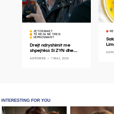
JETOSMART
RE
TË REJA NË TREG
VEPROSMART
Sal
Lim
Drejt ndryshimit me
Mis
shpejtësi: Si ZYN dhe
AGR
Ducati po shenjojnë një
AGROWEB
7 MAJ, 2026
epokë të re pa tym