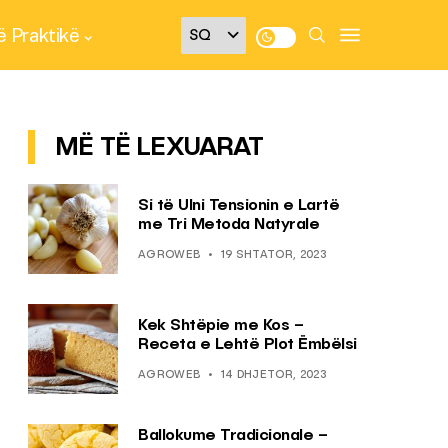
 Praktikë
MË TË LEXUARAT
Si të Ulni Tensionin e Lartë
me Tri Metoda Natyrale
AGROWEB
19 SHTATOR, 2023
Kek Shtëpie me Kos –
Receta e Lehtë Plot Ëmbëlsi
AGROWEB
14 DHJETOR, 2023
Ballokume Tradicionale –