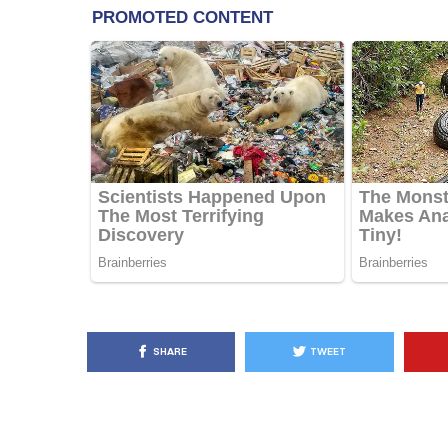
KËSHILLA & IDE
Pse Nuk Duhet të 
Letrën e Aluminit 
e Ushqimeve
AGROWEB
7 QERSHOR
SHARE
TWEET