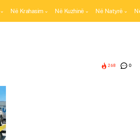
Në Krahasim
Në Kuzhinë
Në Natyrë
Në
268
0