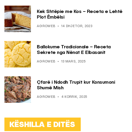
Kek Shtëpie me Kos – Receta e Lehtë
Plot Ëmbëlsi
AGROWEB
14 DHJETOR, 2023
Ballokume Tradicionale – Receta
Sekrete nga Nënat E Elbasanit
AGROWEB
13 MARS, 2025
Çfarë i Ndodh Trupit kur Konsumoni
Shumë Mish
AGROWEB
4 KORRIK, 2025
KËSHILLA E DITËS