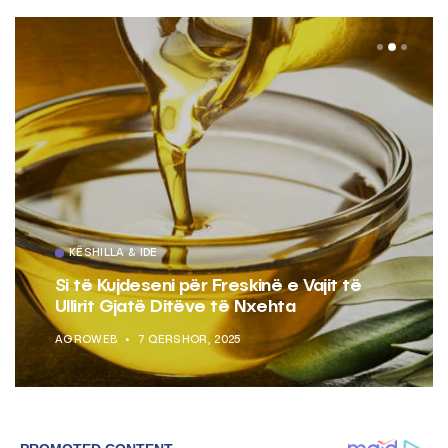
KËSHILLA & IDE
Si të Kujdeseni për Freskinë e Vajit të
Ullirit Gjatë Ditëve të Nxehta
AGROWEB
7 QERSHOR, 2025