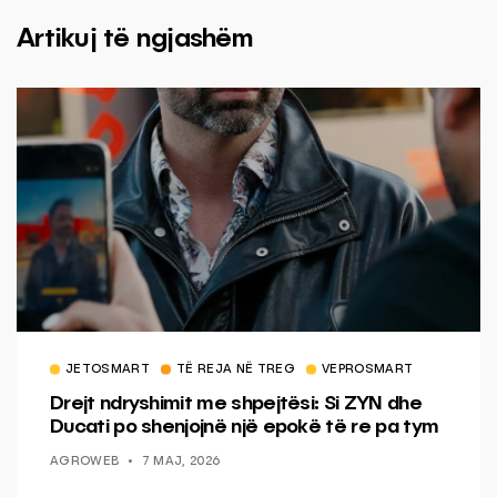
Artikuj të ngjashëm
JETOSMART
TË REJA NË TREG
VEPROSMART
Drejt ndryshimit me shpejtësi: Si ZYN dhe
Ducati po shenjojnë një epokë të re pa tym
AGROWEB
7 MAJ, 2026