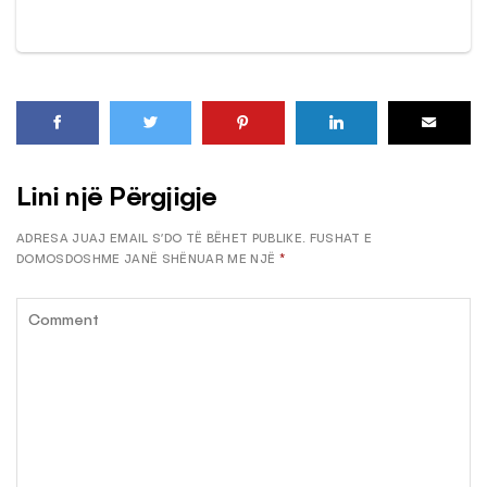
Lini një Përgjigje
ADRESA JUAJ EMAIL S’DO TË BËHET PUBLIKE.
FUSHAT E
DOMOSDOSHME JANË SHËNUAR ME NJË
*