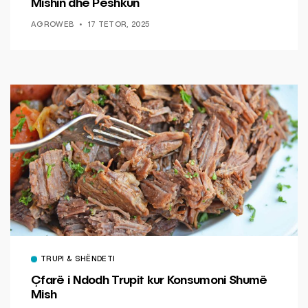
Mishin dhe Peshkun
AGROWEB
17 TETOR, 2025
TRUPI & SHËNDETI
Çfarë i Ndodh Trupit kur Konsumoni Shumë
Mish