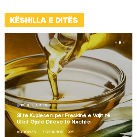
KËSHILLA E DITËS
KËSHILLA & IDE
Si të Kujdeseni për Freskinë e Vajit të
Ullirit Gjatë Ditëve të Nxehta
AGROWEB
7 QERSHOR, 2025