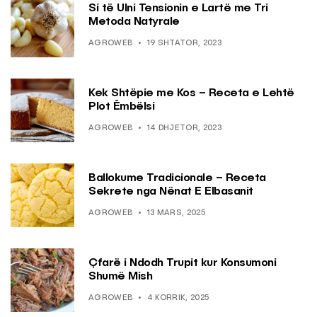
Si të Ulni Tensionin e Lartë me Tri
Metoda Natyrale
AGROWEB
19 SHTATOR, 2023
Kek Shtëpie me Kos – Receta e Lehtë
Plot Ëmbëlsi
AGROWEB
14 DHJETOR, 2023
Ballokume Tradicionale – Receta
Sekrete nga Nënat E Elbasanit
AGROWEB
13 MARS, 2025
Çfarë i Ndodh Trupit kur Konsumoni
Shumë Mish
AGROWEB
4 KORRIK, 2025