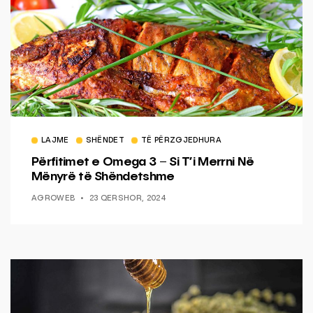
LAJME
SHËNDET
TË PËRZGJEDHURA
Përfitimet e Omega 3 – Si T’i Merrni Në
Mënyrë të Shëndetshme
AGROWEB
23 QERSHOR, 2024