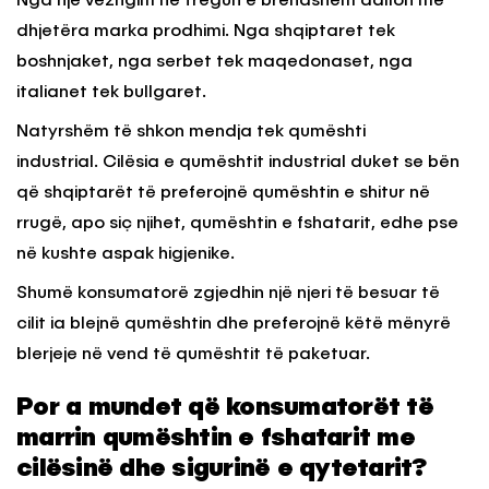
Nga një vëzhgim në tregun e brendshëm dallon me
dhjetëra marka prodhimi. Nga shqiptaret tek
boshnjaket, nga serbet tek maqedonaset, nga
italianet tek bullgaret.
Natyrshëm të shkon mendja tek qumështi
industrial. Cilësia e qumështit industrial duket se bën
që shqiptarët të preferojnë qumështin e shitur në
rrugë, apo siç njihet, qumështin e fshatarit, edhe pse
në kushte aspak higjenike.
Shumë konsumatorë zgjedhin një njeri të besuar të
cilit ia blejnë qumështin dhe preferojnë këtë mënyrë
blerjeje në vend të qumështit të paketuar.
Por a mundet që konsumatorët të
marrin qumështin e fshatarit me
cilësinë dhe sigurinë e qytetarit?