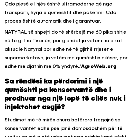
Çdo pjesë e linjës është ultramoderne që nga
transporti, hyrja e qumështit dhe paketimi. Çdo
proces është automatik dhe i garantuar.
NATYRAL së shpejti do të shërbejë me 60 pika shitje
në të gjithë Tiranën, por gjendet jo vetëm në pikat
aktuale Natyral por edhe në të gjithë rrjetet e
supermarketeve, jo vetëm me qumështin cilësor, por
edhe me djathin me 0% yndyrë./
AgroWeb.org
Sa rëndësi ka përdorimi i një
qumështi pa konservantë dhe i
prodhuar nga një lopë të cilës nuk i
injektohet asgjë?
Studimet më të mirënjohura botërore tregojnë se
konservantët edhe pse janë domosdoshëm për të