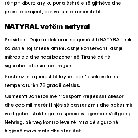
të tipit kibutz aty ku puna është e të gjithëve dhe
prona e asnjërit, por vetëm e komunitetit.
NATYRAL vetëm natyral
Presidenti Dojaka deklaron se qumështi NATYRAL nuk
ka asnjë lloj shtese kimike, asnjë konservant, asnjë
mikrobicid dhe ndaj bazohet në Tiranë që të
sigurohet afërsia me tregun.
Pasterizimi i qumështit kryhet për 15 sekonda në
temperaturën 72 gradë celsius.
Qumështi udhëton me transport krejtësisht cilësor
dhe çdo milimetër i linjës së pasterizimit dhe paketimit
vëzhgohet strikt nga një specialist gjerman Volfgang
Nehring, përveç kontrolleve të imta që sigurojnë
higjienë maksimale dhe sterilitet.