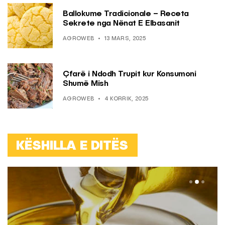
Ballokume Tradicionale – Receta
Sekrete nga Nënat E Elbasanit
AGROWEB
13 MARS, 2025
Çfarë i Ndodh Trupit kur Konsumoni
Shumë Mish
AGROWEB
4 KORRIK, 2025
KËSHILLA E DITËS