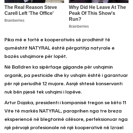
Pika më e fortë e kooperativës së prodhimit të
qumështit NATYRAL është përgatitja natyrale e
bazës ushqimore për lopët.
Në Balldren ka sipërfaqe gjigande për ushqimin
organik, pa pesticide dhe ky ushqim është i garantuar
për një periudhë 12 mujore. Asnjë shtesë konservanti
nuk bën pjesë tek ushqimi i lopëve.
Artur Dojaka, presidenti i kompanisë tregon se këto 11
Vite të markës NATYRAL, paraprihen nga tre breza
eksperiencë në blegtorinë cilësore, perfeksionuar nga
një përvojë profesionale në një kooperativë në Izrael