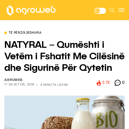
TË PËRZGJEDHURA
NATYRAL – Qumështi i
Vetëm i Fshatit Me Cilësinë
dhe Sigurinë Për Qytetin
AGROWEB
2.7K
0
17 DHJETOR, 2018
4 MINUTA LEXIM