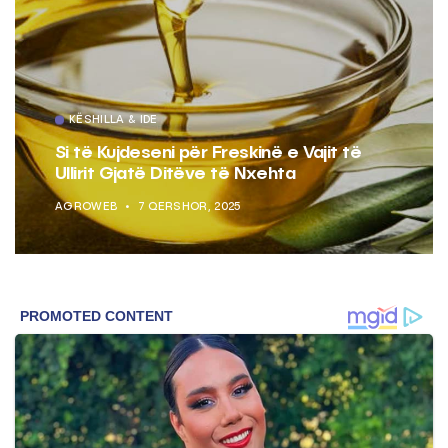
KËSHILLA & IDE
Si të Kujdeseni për Freskinë e Vajit të
Ullirit Gjatë Ditëve të Nxehta
AGROWEB
7 QERSHOR, 2025