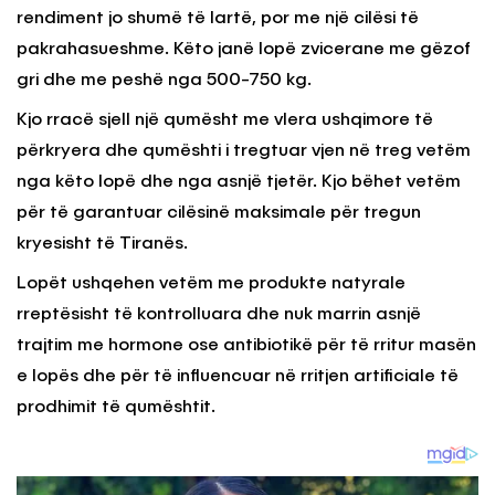
rendiment jo shumë të lartë, por me një cilësi të
pakrahasueshme. Këto janë lopë zvicerane me gëzof
gri dhe me peshë nga 500-750 kg.
Kjo rracë sjell një qumësht me vlera ushqimore të
përkryera dhe qumështi i tregtuar vjen në treg vetëm
nga këto lopë dhe nga asnjë tjetër. Kjo bëhet vetëm
për të garantuar cilësinë maksimale për tregun
kryesisht të Tiranës.
Lopët ushqehen vetëm me produkte natyrale
rreptësisht të kontrolluara dhe nuk marrin asnjë
trajtim me hormone ose antibiotikë për të rritur masën
e lopës dhe për të influencuar në rritjen artificiale të
prodhimit të qumështit.