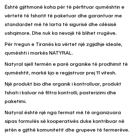
Është gjithmonë koha për të përfituar qumështin e
vërtetë të fshatit të paketuar dhe garantuar me
standardet më të larta të sigurisë dhe cilësisë
ushqimore. Dhe nuk ka nevojë të blihet rrugëve.
Për tregun e Tiranës ka vërtet një zgjidhje ideale,
qumështi i markës NATYRAL.
Natyral sjell fermën e parë organike të prodhimit të
qumështit, markë kjo e regjistruar prej 11 vitesh.
Një produkt bio dhe organik i kontrolluar, produkt
fshati i kaluar në filtra kontrolli, pasterizimi dhe
paketimi.
Natyral është një nga fermat më të organizuara
sipas formulës së kooperativës duke kontribuar në
jetën e gjithë komunitetit dhe grupeve të fermerëve.