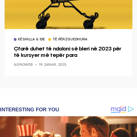
KËSHILLA & IDE
TË PËRZGJEDHURA
Çfarë duhet të ndaloni së bleri në 2023 për
të kursyer më tepër para
AGROWEB
19 JANAR, 2023