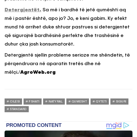
Detergjentët.
Sa më i bardhë të jetë qumështi aq
më i pastër është, apo jo? Jo, e keni gabim. Ky efekt
mund të arrihet duke shtuar pastrues si detergjentet
që sigurojnë bardhësinë perfekte dhe trashësinë e
duhur çka josh konsumatorët.
Detergjentë sjellin probleme serioze me shëndetin, të
përqendruara në aparatin tretës dhe në
mëlçi./
AgroWeb.org
CILESI
FSHATI
NATYRAL
QUMESHT
QYTETI
SIGURI
STANDARD