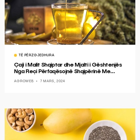
TË PËRZGJEDHURA
Çaji i Malit Shqiptar dhe Mjalti i Gështenjës
Nga Reçi Përfaqësojnë Shqipërinë Me
Logon OriginAL
AGROWEB
7 MARS, 2024