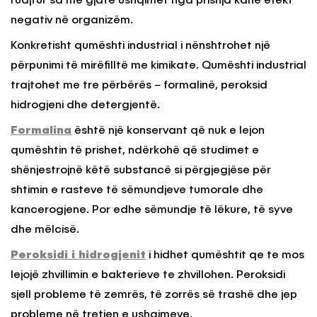
ruajtur sa më gjatë ushqimet nga prishja kanë efekt
negativ në organizëm.
Konkretisht qumështi industrial i nënshtrohet një
përpunimi të mirëfilltë me kimikate. Qumështi industrial
trajtohet me tre përbërës – formalinë, peroksid
hidrogjeni dhe detergjentë.
Formalina
është një konservant që nuk e lejon
qumështin të prishet, ndërkohë që studimet e
shënjestrojnë këtë substancë si përgjegjëse për
shtimin e rasteve të sëmundjeve tumorale dhe
kancerogjene. Por edhe sëmundje të lëkure, të syve
dhe mëlcisë.
Peroksidi i hidrogjenit
i hidhet qumështit qe te mos
lejojë zhvillimin e bakterieve te zhvillohen. Peroksidi
sjell probleme të zemrës, të zorrës së trashë dhe jep
probleme në tretjen e ushqimeve.