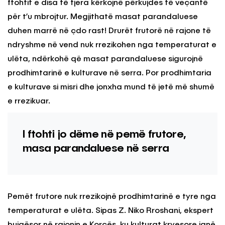
ftohtit e disa të tjera kërkojnë përkujdes të veçantë
për t’u mbrojtur. Megjithatë masat parandaluese
duhen marrë në çdo rast! Drurët frutorë në rajone të
ndryshme në vend nuk rrezikohen nga temperaturat e
ulëta, ndërkohë që masat parandaluese sigurojnë
prodhimtarinë e kulturave në serra. Por prodhimtaria
e kulturave si misri dhe jonxha mund të jetë më shumë
e rrezikuar.
I ftohti jo dëme në pemë frutore,
masa parandaluese në serra
Pemët frutore nuk rrezikojnë prodhimtarinë e tyre nga
temperaturat e ulëta. Sipas Z. Niko Rroshani, ekspert
bujqësor në rajonin e Korçës, ku kulturat kryesore janë