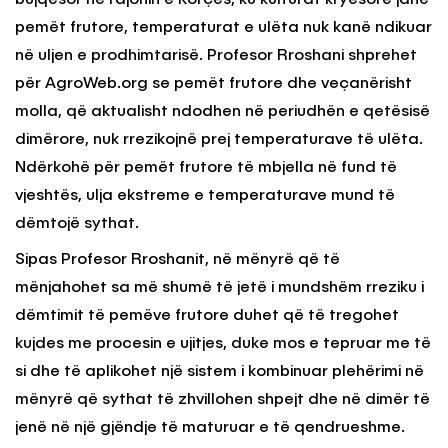
pemët frutore, temperaturat e ulëta nuk kanë ndikuar
në uljen e prodhimtarisë. Profesor Rroshani shprehet
për AgroWeb.org se pemët frutore dhe veçanërisht
molla, që aktualisht ndodhen në periudhën e qetësisë
dimërore, nuk rrezikojnë prej temperaturave të ulëta.
Ndërkohë për pemët frutore të mbjella në fund të
vjeshtës, ulja ekstreme e temperaturave mund të
dëmtojë sythat.
Sipas Profesor Rroshanit, në mënyrë që të
mënjahohet sa më shumë të jetë i mundshëm rreziku i
dëmtimit të pemëve frutore duhet që të tregohet
kujdes me procesin e ujitjes, duke mos e tepruar me të
si dhe të aplikohet një sistem i kombinuar plehërimi në
mënyrë që sythat të zhvillohen shpejt dhe në dimër të
jenë në një gjëndje të maturuar e të qendrueshme.