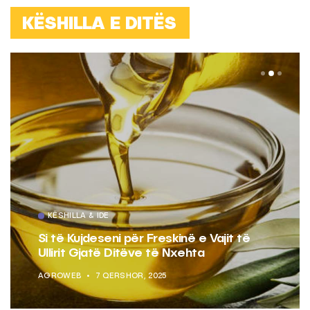
KËSHILLA E DITËS
KËSHILLA & IDE
Pse Nuk Duhet të Përdorni Letrën e
Aluminit për Ruajtjen e Ushqimeve
AGROWEB
7 QERSHOR, 2025