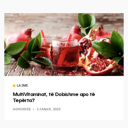
LAJME
MultiVitaminat, të Dobishme apo të
Tepërta?
AGROWEB
3 JANAR, 2025