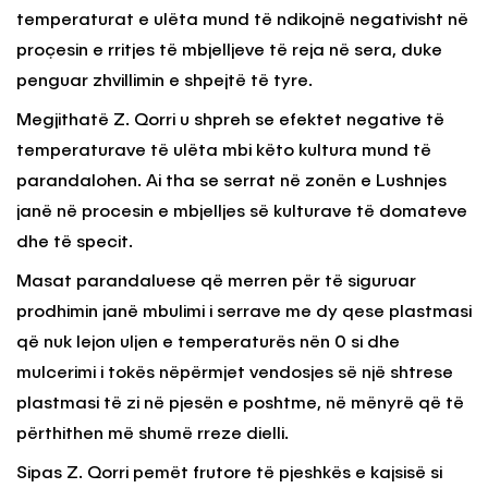
temperaturat e ulëta mund të ndikojnë negativisht në
proçesin e rritjes të mbjelljeve të reja në sera, duke
penguar zhvillimin e shpejtë të tyre.
Megjithatë Z. Qorri u shpreh se efektet negative të
temperaturave të ulëta mbi këto kultura mund të
parandalohen. Ai tha se serrat në zonën e Lushnjes
janë në procesin e mbjelljes së kulturave të domateve
dhe të specit.
Masat parandaluese që merren për të siguruar
prodhimin janë mbulimi i serrave me dy qese plastmasi
që nuk lejon uljen e temperaturës nën 0 si dhe
mulcerimi i tokës nëpërmjet vendosjes së një shtrese
plastmasi të zi në pjesën e poshtme, në mënyrë që të
përthithen më shumë rreze dielli.
Sipas Z. Qorri pemët frutore të pjeshkës e kajsisë si