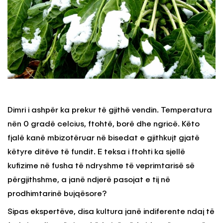
Dimri i ashpër ka prekur të gjithë vendin. Temperatura
nën 0 gradë celcius, ftohtë, borë dhe ngricë. Këto
fjalë kanë mbizotëruar në bisedat e gjithkujt gjatë
këtyre ditëve të fundit. E teksa i ftohti ka sjellë
kufizime në fusha të ndryshme të veprimtarisë së
përgjithshme, a janë ndjerë pasojat e tij në
prodhimtarinë bujqësore?
Sipas ekspertëve, disa kultura janë indiferente ndaj të