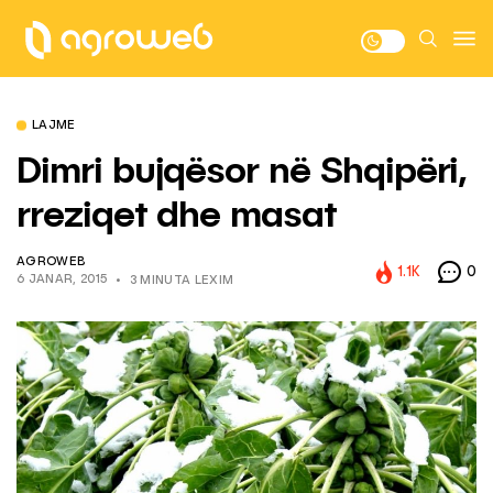
LAJME
Dimri bujqësor në Shqipëri,
rreziqet dhe masat
AGROWEB
1.1K
0
6 JANAR, 2015
3 MINUTA LEXIM