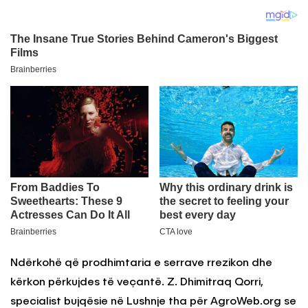
Ndërkohë që prodhimtaria e serrave rrezikon dhe
kërkon përkujdes të veçantë. Z. Dhimitraq Qorri,
specialist bujqësie në Lushnje tha për AgroWeb.org se