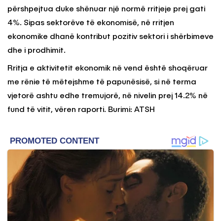
përshpejtua duke shënuar një normë rritjeje prej gati
4%. Sipas sektorëve të ekonomisë, në rritjen
ekonomike dhanë kontribut pozitiv sektori i shërbimeve
dhe i prodhimit.
Rritja e aktivitetit ekonomik në vend është shoqëruar
me rënie të mëtejshme të papunësisë, si në terma
vjetorë ashtu edhe tremujorë, në nivelin prej 14.2% në
fund të vitit, vëren raporti. Burimi: ATSH