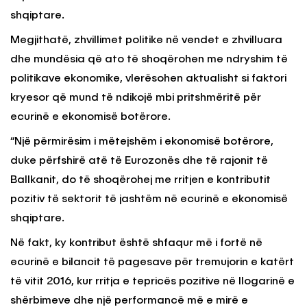
shqiptare.
Megjithatë, zhvillimet politike në vendet e zhvilluara
dhe mundësia që ato të shoqërohen me ndryshim të
politikave ekonomike, vlerësohen aktualisht si faktori
kryesor që mund të ndikojë mbi pritshmëritë për
ecurinë e ekonomisë botërore.
“Një përmirësim i mëtejshëm i ekonomisë botërore,
duke përfshirë atë të Eurozonës dhe të rajonit të
Ballkanit, do të shoqërohej me rritjen e kontributit
pozitiv të sektorit të jashtëm në ecurinë e ekonomisë
shqiptare.
Në fakt, ky kontribut është shfaqur më i fortë në
ecurinë e bilancit të pagesave për tremujorin e katërt
të vitit 2016, kur rritja e tepricës pozitive në llogarinë e
shërbimeve dhe një performancë më e mirë e