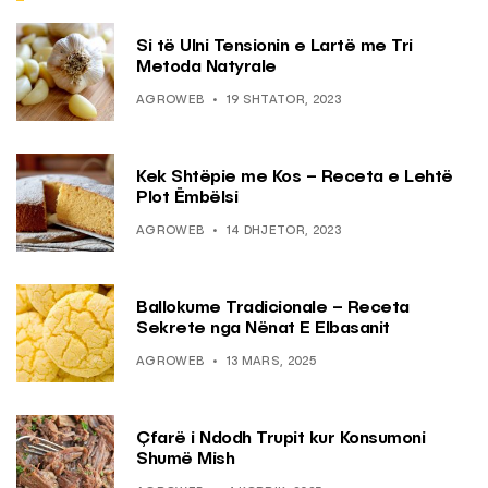
Si të Ulni Tensionin e Lartë me Tri
Metoda Natyrale
AGROWEB
19 SHTATOR, 2023
Kek Shtëpie me Kos – Receta e Lehtë
Plot Ëmbëlsi
AGROWEB
14 DHJETOR, 2023
Ballokume Tradicionale – Receta
Sekrete nga Nënat E Elbasanit
AGROWEB
13 MARS, 2025
Çfarë i Ndodh Trupit kur Konsumoni
Shumë Mish