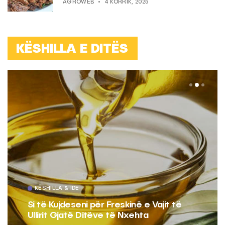
AGROWEB
4 KORRIK, 2025
KËSHILLA E DITËS
KËSHILLA & IDE
Si të Kujdeseni për Freskinë e Vajit të
Ullirit Gjatë Ditëve të Nxehta