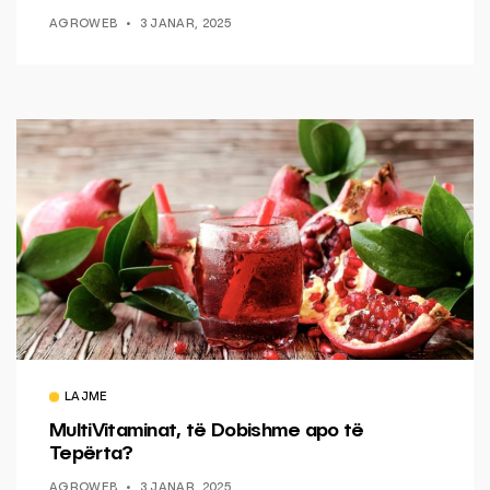
AGROWEB
3 JANAR, 2025
LAJME
MultiVitaminat, të Dobishme apo të
Tepërta?
AGROWEB
3 JANAR, 2025