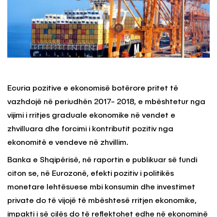
Ecuria pozitive e ekonomisë botërore pritet të
vazhdojë në periudhën 2017- 2018, e mbështetur nga
vijimi i rritjes graduale ekonomike në vendet e
zhvilluara dhe forcimi i kontributit pozitiv nga
ekonomitë e vendeve në zhvillim.
Banka e Shqipërisë, në raportin e publikuar së fundi
citon se, në Eurozonë, efekti pozitiv i politikës
monetare lehtësuese mbi konsumin dhe investimet
private do të vijojë të mbështesë rritjen ekonomike,
impakti i së cilës do të reflektohet edhe në ekonominë