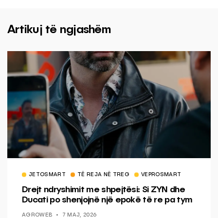
Artikuj të ngjashëm
JETOSMART
TË REJA NË TREG
VEPROSMART
Drejt ndryshimit me shpejtësi: Si ZYN dhe
Ducati po shenjojnë një epokë të re pa tym
AGROWEB
7 MAJ, 2026