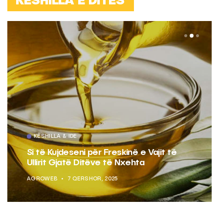
KËSHILLA E DITËS
KËSHILLA & IDE
Si të Kujdeseni për Freskinë e Vajit të
Ullirit Gjatë Ditëve të Nxehta
AGROWEB
7 QERSHOR, 2025