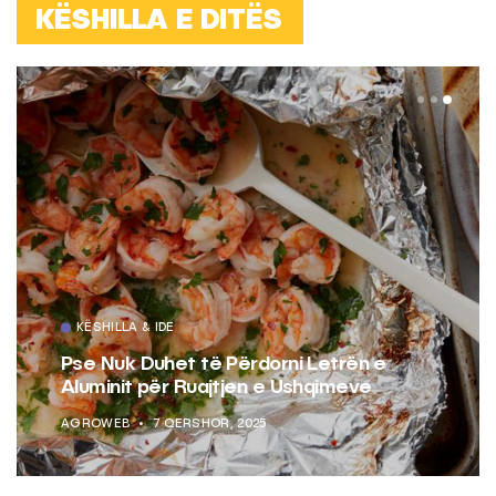
KËSHILLA E DITËS
KËSHILLA & IDE
Pse Nuk Duhet të Përdorni Letrën e
Aluminit për Ruajtjen e Ushqimeve
AGROWEB
7 QERSHOR, 2025