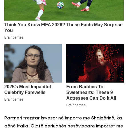
Partneri tregtar kryesor në importe me Shqipërinë, ka
qënë Italia. Gjatë periudhës pesëvjeçare importet me