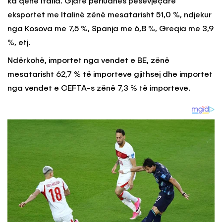
ka qënë Italia. Gjatë periudhës pesëvjeçare
eksportet me Italinë zënë mesatarisht 51,0 %, ndjekur
nga Kosova me 7,5 %, Spanja me 6,8 %, Greqia me 3,9
%, etj.
Ndërkohë, importet nga vendet e BE, zënë
mesatarisht 62,7 % të importeve gjithsej dhe importet
nga vendet e CEFTA-s zënë 7,3 % të importeve.