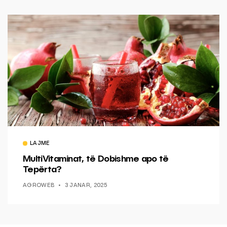
LAJME
MultiVitaminat, të Dobishme apo të
Tepërta?
AGROWEB
3 JANAR, 2025