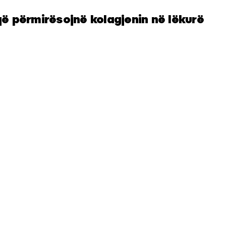
ë përmirësojnë kolagjenin në lëkurë