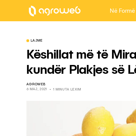
Në Formë
LAJME
Këshillat më të Mir
kundër Plakjes së 
AGROWEB
6 MAJ, 2021
1 MINUTA LEXIM