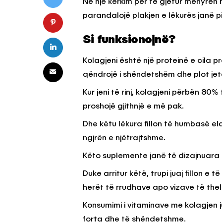
Në një kërkim për të gjetur mënyrën
parandalojë plakjen e lëkurës janë p
KËSHILLA & IDE
Si funksionojnë?
Pse Nuk Duhet të 
Letrën e Aluminit 
Kolagjeni është një proteinë e cila
e Ushqimeve
qëndrojë i shëndetshëm dhe plot jet
AGROWEB
7 QERSHOR
Kur jeni të rinj, kolagjeni përbën 80%
proshojë gjithnjë e më pak.
Dhe këtu lëkura fillon të humbasë ela
ngjrën e njëtrajtshme.
Këto suplemente janë të dizajnuara që 
Duke arritur këtë, trupi juaj fillon e 
herët të rrudhave apo vizave të thel
Konsumimi i vitaminave me kolagjen j
forta dhe të shëndetshme.