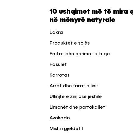
10 ushqimet më të mira q
në mënyrë natyrale
Lakra
Produktet e sojës
Frutat dhe perimet e kuqe
Fasulet
Karrotat
Arrat dhe farat e linit
Ullinjtë e zinj ose jeshilë
Limonët dhe portokallet
Avokado
Mishi i gjeldetit