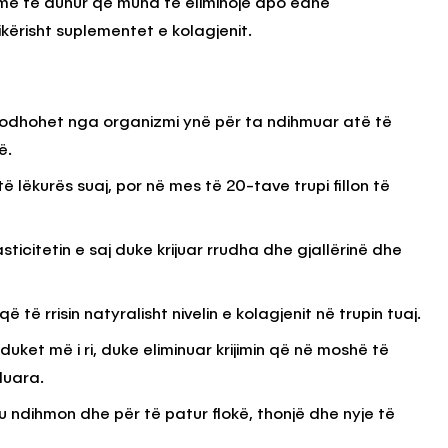
 më të duhur që mund të eliminojë apo edhe
ikërisht suplementet e kolagjenit.
KËSHILLA & IDE
Përdorni
Rreziqet dhe Problemet që
për Ruajtjen
Vijnë Nga Akulloret e
 prodhohet nga organizmi ynë për ta ndihmuar atë të
Vjetëruara
ë.
, 2025
AGROWEB
10 QERSHOR, 2025
 të lëkurës suaj, por në mes të 20-tave trupi fillon të
sticitetin e saj duke krijuar rrudha dhe gjallërinë dhe
të rrisin natyralisht nivelin e kolagjenit në trupin tuaj.
të duket më i ri, duke eliminuar krijimin që në moshë të
luara.
u ndihmon dhe për të patur flokë, thonjë dhe nyje të