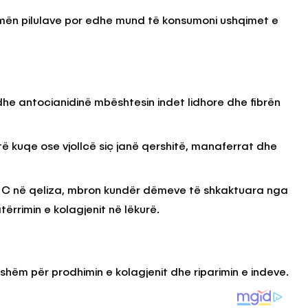
ormën pilulave por edhe mund të konsumoni ushqimet e
dhe antocianidinë mbështesin indet lidhore dhe fibrën
ë kuqe ose vjollcë siç janë qershitë, manaferrat dhe
nës C në qeliza, mbron kundër dëmeve të shkaktuara nga
ërrimin e kolagjenit në lëkurë.
shëm për prodhimin e kolagjenit dhe riparimin e indeve.