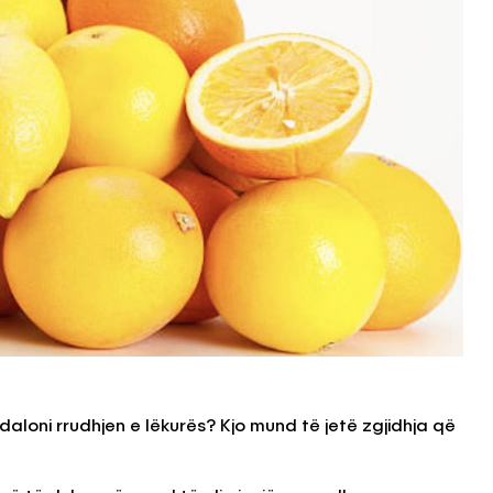
daloni rrudhjen e lëkurës? Kjo mund të jetë zgjidhja që