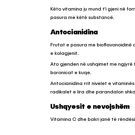
Këto vitamina ju mund t’i gjeni në f
pasura me këtë substancë.
Antocianidina
Frutat e pasura me bioflavonoidinë 
e kolagjenit.
Ato gjenden në ushqimet me ngjyrë t
boronicat e kuqe.
Antocianidina rrit nivelet e vitami
radikalet e lira dhe parandalon shkat
Ushqyesit e nevojshëm
Vitamina C dhe bakri janë të rëndësi