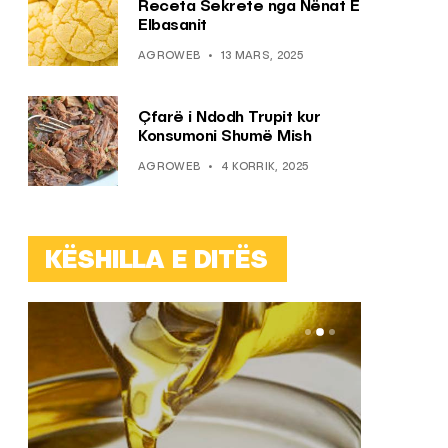
Receta Sekrete nga Nënat E
Elbasanit
AGROWEB
13 MARS, 2025
Çfarë i Ndodh Trupit kur
Konsumoni Shumë Mish
AGROWEB
4 KORRIK, 2025
KËSHILLA E DITËS