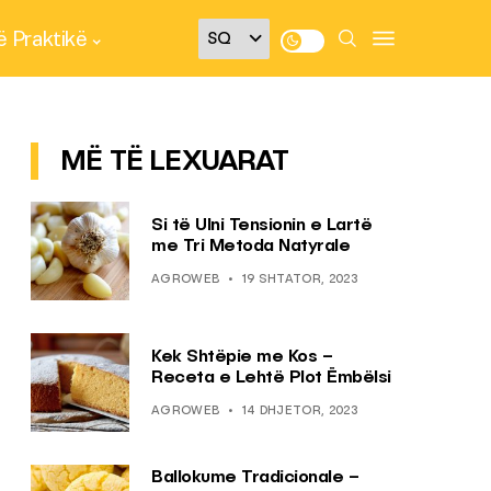
 Praktikë
MË TË LEXUARAT
Si të Ulni Tensionin e Lartë
me Tri Metoda Natyrale
AGROWEB
19 SHTATOR, 2023
Kek Shtëpie me Kos –
Receta e Lehtë Plot Ëmbëlsi
AGROWEB
14 DHJETOR, 2023
Ballokume Tradicionale –