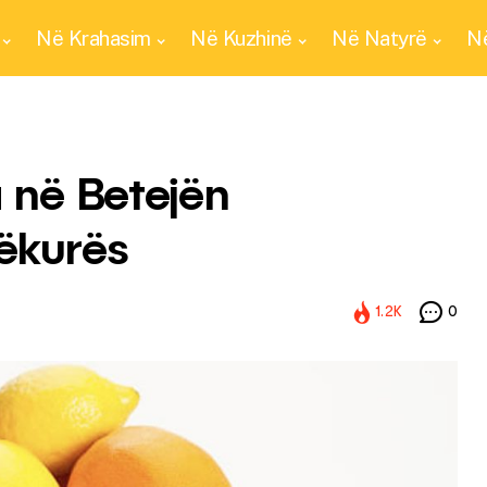
Në Krahasim
Në Kuzhinë
Në Natyrë
Në
a në Betejën
Lëkurës
1.2K
0