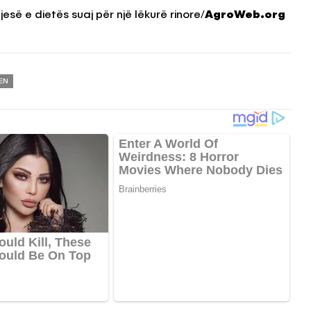
esë e dietës suaj për një lëkurë rinore/
AgroWeb.org
EN