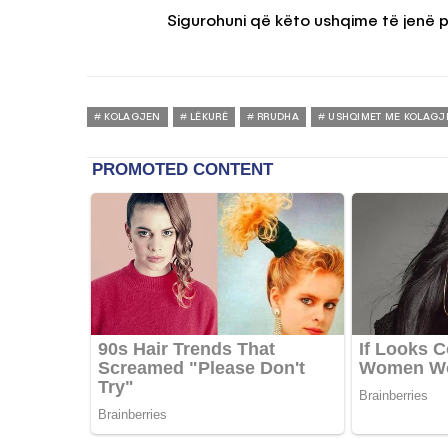
Sigurohuni që këto ushqime të jenë pj
KOLAGJEN
LËKURË
RRUDHA
USHQIMET ME KOLAGJ