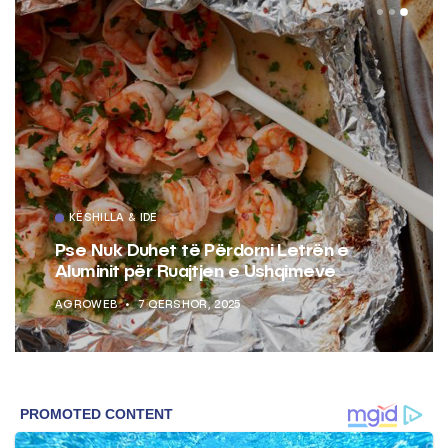
KËSHILLA & IDE
Pse Nuk Duhet të Përdorni Letrën e
Aluminit për Ruajtjen e Ushqimeve
AGROWEB
7 QERSHOR, 2025