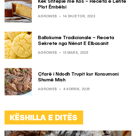
Kek Shtëpie me Kos – Receta e Lehtë
Plot Ëmbëlsi
AGROWEB
14 DHJETOR, 2023
Ballokume Tradicionale – Receta
Sekrete nga Nënat E Elbasanit
AGROWEB
13 MARS, 2025
Çfarë i Ndodh Trupit kur Konsumoni
Shumë Mish
AGROWEB
4 KORRIK, 2025
KËSHILLA E DITËS