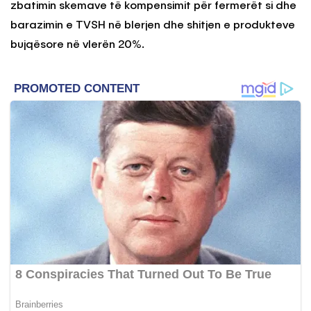
zbatimin skemave të kompensimit për fermerët si dhe
barazimin e TVSH në blerjen dhe shitjen e produkteve
bujqësore në vlerën 20%.