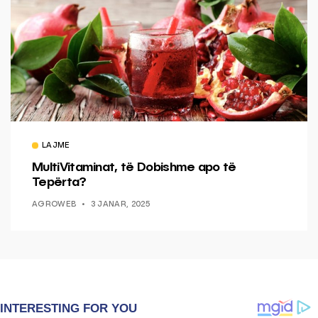
LAJME
MultiVitaminat, të Dobishme apo të
Tepërta?
AGROWEB
3 JANAR, 2025