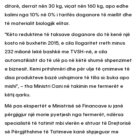
ditorë, derrat nën 30 kg, viçat nën 160 kg, apo edhe
kalimi nga 10% në 0% i tarifës doganore të miellit dhe
të materialit biologjik elitar.
“Këto reduktime të taksave doganore do të kenë një
kosto në buxhetin 2015, e cila llogaritet rreth minus
232 milionë lekë bashkë me TVSH-në, e cila
automatikisht do të ulë po në këtë shumë shpenzimet
e biznesit. Kemi pritshmëri dhe për ulje të çmimeve të
disa produkteve bazë ushqimore të tilla si: buka apo
mishi”, – tha Ministri Cani në takimin me fermerët e
këtij qarku.
Më pas ekspertët e Ministrisë së Financave iu janë
përgjigjur një morie pyetjesh nga fermerët, ndërsa
specialistë të tatimit mbi vlerën e shtuar të Drejtorisë
së Përgjithshme të Tatimeve kanë shpjeguar me