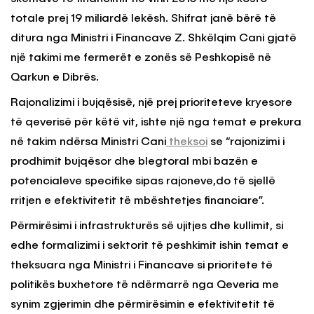
totale prej 19 miliardë lekësh. Shifrat janë bërë të
ditura nga Ministri i Financave Z. Shkëlqim Cani gjatë
një takimi me fermerët e zonës së Peshkopisë në
Qarkun e Dibrës.
Rajonalizimi i bujqësisë, një prej prioriteteve kryesore
të qeverisë për këtë vit, ishte një nga temat e prekura
në takim ndërsa Ministri Cani
theksoi
se “rajonizimi i
prodhimit bujqësor dhe blegtoral mbi bazën e
potencialeve specifike sipas rajoneve,do të sjellë
rritjen e efektivitetit të mbështetjes financiare”.
Përmirësimi i infrastrukturës së ujitjes dhe kullimit, si
edhe formalizimi i sektorit të peshkimit ishin temat e
theksuara nga Ministri i Financave si prioritete të
politikës buxhetore të ndërmarrë nga Qeveria me
synim zgjerimin dhe përmirësimin e efektivitetit të