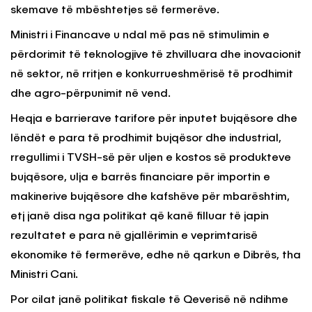
skemave të mbështetjes së fermerëve.
Ministri i Financave u ndal më pas në stimulimin e
përdorimit të teknologjive të zhvilluara dhe inovacionit
në sektor, në rritjen e konkurrueshmërisë të prodhimit
dhe agro-përpunimit në vend.
Heqja e barrierave tarifore për inputet bujqësore dhe
lëndët e para të prodhimit bujqësor dhe industrial,
rregullimi i TVSH-së për uljen e kostos së produkteve
bujqësore, ulja e barrës financiare për importin e
makinerive bujqësore dhe kafshëve për mbarështim,
etj janë disa nga politikat që kanë filluar të japin
rezultatet e para në gjallërimin e veprimtarisë
ekonomike të fermerëve, edhe në qarkun e Dibrës, tha
Ministri Cani.
Por cilat janë politikat fiskale të Qeverisë në ndihme