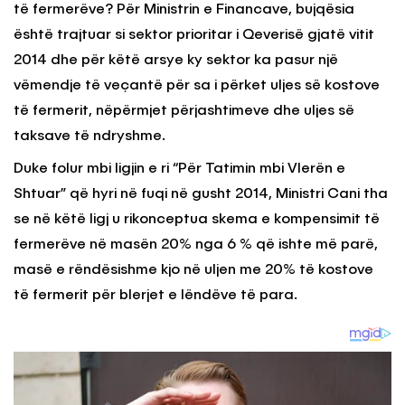
të fermerëve? Për Ministrin e Financave, bujqësia
është trajtuar si sektor prioritar i Qeverisë gjatë vitit
2014 dhe për këtë arsye ky sektor ka pasur një
vëmendje të veçantë për sa i përket uljes së kostove
të fermerit, nëpërmjet përjashtimeve dhe uljes së
taksave të ndryshme.
Duke folur mbi ligjin e ri “Për Tatimin mbi Vlerën e
Shtuar” që hyri në fuqi në gusht 2014, Ministri Cani tha
se në këtë ligj u rikonceptua skema e kompensimit të
fermerëve në masën 20% nga 6 % që ishte më parë,
masë e rëndësishme kjo në uljen me 20% të kostove
të fermerit për blerjet e lëndëve të para.