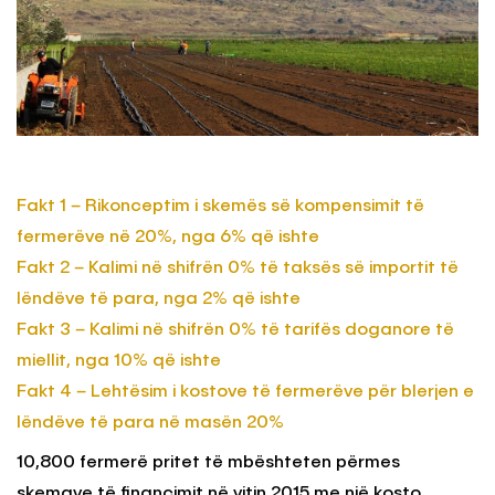
Fakt 1 – Rikonceptim i skemës së kompensimit të
fermerëve në 20%, nga 6% që ishte
Fakt 2 – Kalimi në shifrën 0% të taksës së importit të
lëndëve të para, nga 2% që ishte
Fakt 3 – Kalimi në shifrën 0% të tarifës doganore të
miellit, nga 10% që ishte
Fakt 4 – Lehtësim i kostove të fermerëve për blerjen e
lëndëve të para në masën 20%
10,800 fermerë pritet të mbështeten përmes
skemave të financimit në vitin 2015 me një kosto