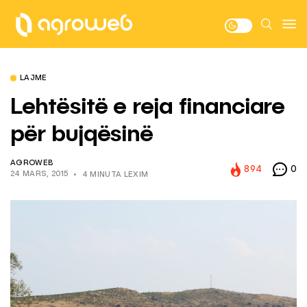
LAJME
Lehtësitë e reja financiare
për bujqësinë
AGROWEB
894
0
24 MARS, 2015
4 MINUTA LEXIM