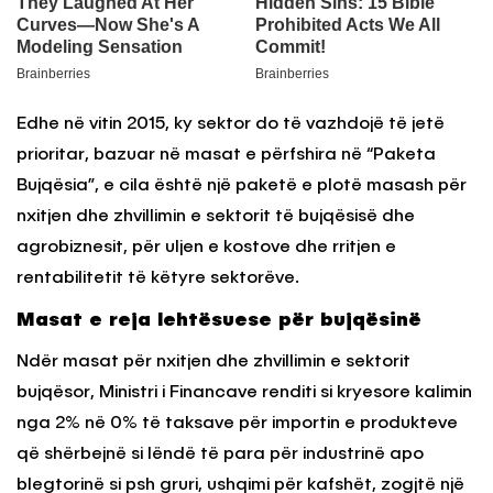
Edhe në vitin 2015, ky sektor do të vazhdojë të jetë
prioritar, bazuar në masat e përfshira në “Paketa
Bujqësia”, e cila është një paketë e plotë masash për
nxitjen dhe zhvillimin e sektorit të bujqësisë dhe
agrobiznesit, për uljen e kostove dhe rritjen e
rentabilitetit të këtyre sektorëve.
Masat e reja lehtësuese për bujqësinë
Ndër masat për nxitjen dhe zhvillimin e sektorit
bujqësor, Ministri i Financave renditi si kryesore kalimin
nga 2% në 0% të taksave për importin e produkteve
që shërbejnë si lëndë të para për industrinë apo
blegtorinë si psh gruri, ushqimi për kafshët, zogjtë një