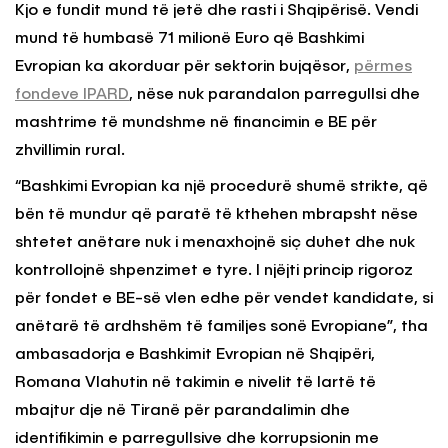
Kjo e fundit mund të jetë dhe rasti i Shqipërisë. Vendi
mund të humbasë 71 milionë Euro që Bashkimi
Evropian ka akorduar për sektorin bujqësor,
përmes
fondeve IPARD
, nëse nuk parandalon parregullsi dhe
mashtrime të mundshme në financimin e BE për
zhvillimin rural.
“Bashkimi Evropian ka një procedurë shumë strikte, që
bën të mundur që paratë të kthehen mbrapsht nëse
shtetet anëtare nuk i menaxhojnë siç duhet dhe nuk
kontrollojnë shpenzimet e tyre. I njëjti princip rigoroz
për fondet e BE-së vlen edhe për vendet kandidate, si
anëtarë të ardhshëm të familjes sonë Evropiane”, tha
ambasadorja e Bashkimit Evropian në Shqipëri,
Romana Vlahutin në takimin e nivelit të lartë të
mbajtur dje në Tiranë për parandalimin dhe
identifikimin e parregullsive dhe korrupsionin me