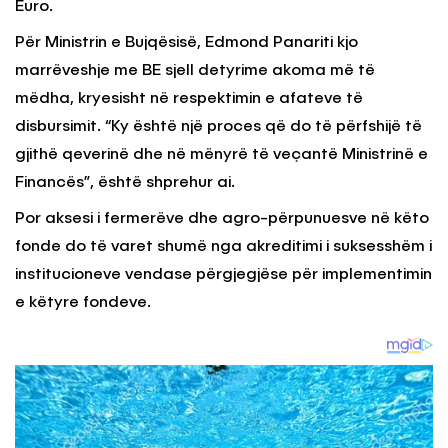
Euro.
Për Ministrin e Bujqësisë, Edmond Panariti kjo
marrëveshje me BE sjell detyrime akoma më të
mëdha, kryesisht në respektimin e afateve të
disbursimit. “Ky është një proces që do të përfshijë të
gjithë qeverinë dhe në mënyrë të veçantë Ministrinë e
Financës”, është shprehur ai.
Por aksesi i fermerëve dhe agro-përpunuesve në këto
fonde do të varet shumë nga akreditimi i suksesshëm i
institucioneve vendase përgjegjëse për implementimin
e këtyre fondeve.