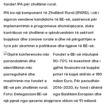
fondet IPA për zhvillimin rural.
IPA ka një komponent të Zhvillimit Rural (IPARD), i cili i
siguron vendeve kandidate të BE-së, asistencë për
implementimin e programeve shumëvjeçare, duke
kontribuar në zhvillimin e qëndrueshëm të sektorit
bujqësor dhe zonave rurale si dhe në përgatitjen e
tyre për zbatimin e politikave dhe ligjeve të BE-së.
Fondet e BE-së mbulojnë
50-70% të investimit dhe i
gjithë financimi në bujqësi
pritet të kapë shifrën e 180
milion Euro. Për periudhën
2016-2020, ky fond i dhënë
nga Bashkimi Evropian dhe
një pjesë nga qeveria shqiptare shkon në 91 milionë