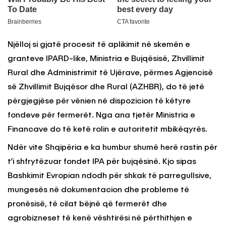
Njëlloj si gjatë procesit të aplikimit në skemën e
granteve IPARD-like, Ministria e Bujqësisë, Zhvillimit
Rural dhe Administrimit të Ujërave, përmes Agjencisë
së Zhvillimit Bujqësor dhe Rural (AZHBR), do të jetë
përgjegjëse për vënien në dispozicion të këtyre
fondeve për fermerët. Nga ana tjetër Ministria e
Financave do të ketë rolin e autoritetit mbikëqyrës.
Ndër vite Shqipëria e ka humbur shumë herë rastin për
t’i shfrytëzuar fondet IPA për bujqësinë. Kjo sipas
Bashkimit Evropian ndodh për shkak të parregullsive,
mungesës në dokumentacion dhe probleme të
pronësisë, të cilat bëjnë që fermerët dhe
agrobizneset të kenë vështirësi në përthithjen e