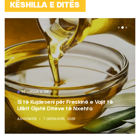
KËSHILLA E DITËS
KËSHILLA & IDE
Si të Kujdeseni për Freskinë e Vajit të
Ullirit Gjatë Ditëve të Nxehta
AGROWEB
7 QERSHOR, 2025