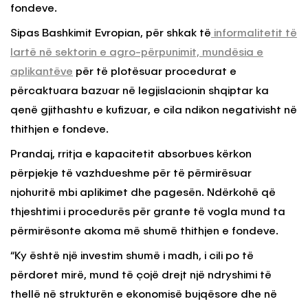
fondeve.
Sipas Bashkimit Evropian, për shkak të
informalitetit të
lartë në sektorin e agro-përpunimit, mundësia e
aplikantëve
për të plotësuar procedurat e
përcaktuara bazuar në legjislacionin shqiptar ka
qenë gjithashtu e kufizuar, e cila ndikon negativisht në
thithjen e fondeve.
Prandaj, rritja e kapacitetit absorbues kërkon
përpjekje të vazhdueshme për të përmirësuar
njohuritë mbi aplikimet dhe pagesën. Ndërkohë që
thjeshtimi i procedurës për grante të vogla mund ta
përmirësonte akoma më shumë thithjen e fondeve.
“Ky është një investim shumë i madh, i cili po të
përdoret mirë, mund të çojë drejt një ndryshimi të
thellë në strukturën e ekonomisë bujqësore dhe në