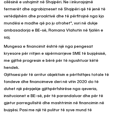
cilësinë e ushqimit në Shqipëri. Ne i inkurajojmë
fermerët dhe agrobizneset në Shqipëri që të jenë të
vetëdijshëm dhe proaktivë dhe të përfitojnë nga kjo
mundësi e madhe që po ju ofrohet", vuri në dukje
ambasadorja e BE-së, Romana Vlahutin në fjalën e
saj.
Mungesa e financimit është një nga pengesat
kryesore për rritjen e sipërmarrjeve SME të bujqësisë,
me gjithë progresin e bërë për të ngushtuar këtë
hendek.
Gjithsesi për të arritur objektivin e përthithjes totale të
fondeve dhe financimeve deri në vitin 2020 do të
duhet një përpjekje gjithpërfshirëse nga qeveria,
insitucionet e BE-së, për të parandaluar dhe për të
gjetur parregullsitë dhe mashtrimin në financimin në
bujqësi. Pasi me një të pulitur të syve mund të