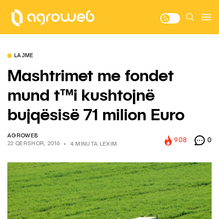
LAJME
Mashtrimet me fondet
mund t™i kushtojnë
bujqësisë 71 milion Euro
AGROWEB
908
0
22 QERSHOR, 2016
4 MINUTA LEXIM