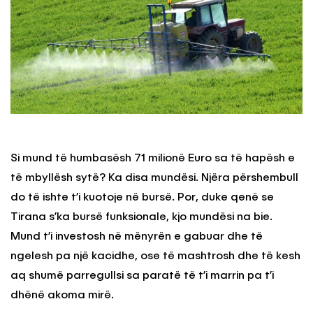
Si mund të humbasësh 71 milionë Euro sa të hapësh e
të mbyllësh sytë? Ka disa mundësi. Njëra përshembull
do të ishte t’i kuotoje në bursë. Por, duke qenë se
Tirana s’ka bursë funksionale, kjo mundësi na bie.
Mund t’i investosh në mënyrën e gabuar dhe të
ngelesh pa një kacidhe, ose të mashtrosh dhe të kesh
aq shumë parregullsi sa paratë të t’i marrin pa t’i
dhënë akoma mirë.