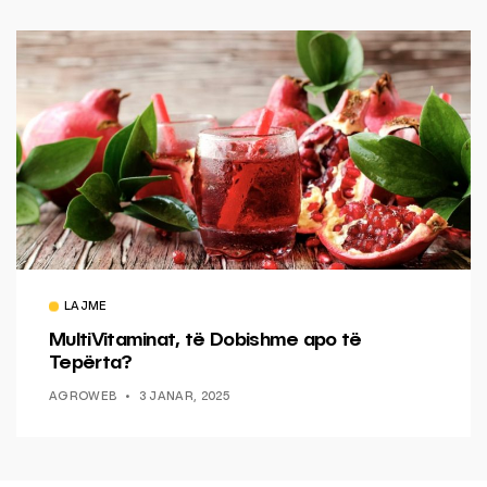
LAJME
MultiVitaminat, të Dobishme apo të
Tepërta?
AGROWEB
3 JANAR, 2025