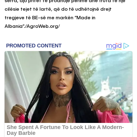
serra, ajo pritet të prodhojë perime dhe fruta të një
cilësie tejet të lartë, që do të udhëtojnë drejt
tregjeve të BE-së me markën “Made in
Albania”./AgroWeb.org/