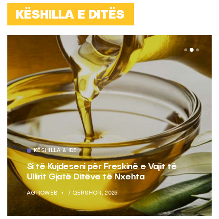
KËSHILLA E DITËS
KËSHILLA & IDE
Pse Nuk Duhet të Përdorni Letrën e
Aluminit për Ruajtjen e Ushqimeve
AGROWEB
7 QERSHOR, 2025