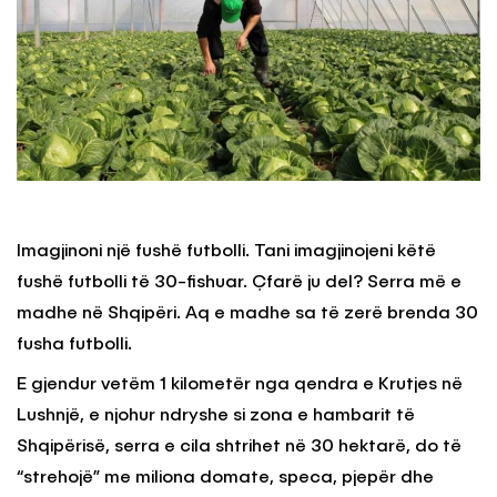
Imagjinoni një fushë futbolli. Tani imagjinojeni këtë
fushë futbolli të 30-fishuar. Çfarë ju del? Serra më e
madhe në Shqipëri. Aq e madhe sa të zerë brenda 30
fusha futbolli.
E gjendur vetëm 1 kilometër nga qendra e Krutjes në
Lushnjë, e njohur ndryshe si zona e hambarit të
Shqipërisë, serra e cila shtrihet në 30 hektarë, do të
“strehojë” me miliona domate, speca, pjepër dhe