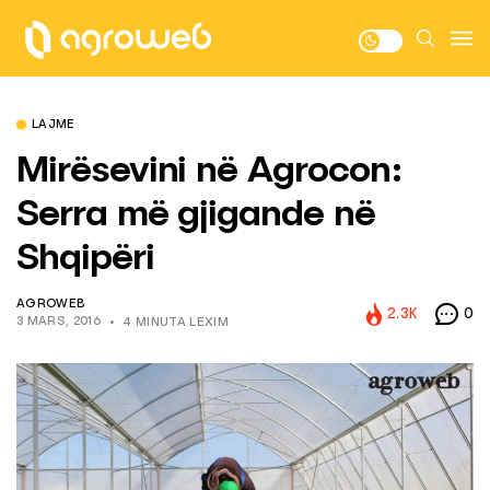
LAJME
Mirësevini në Agrocon:
Serra më gjigande në
Shqipëri
AGROWEB
2.3K
0
3 MARS, 2016
4 MINUTA LEXIM