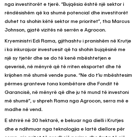
nga investitorët e tjerë. “Bujqësia është një sektor i
rëndësishëm që ka shumë potencial dhe investitorët
duhet ta shohin këtë sektor me prioritet”, tha Marcus
Johnson, gjatë vizitës në serrën e Agrocon.
Kryeministri Edi Rama, gjithashtu i pranishëm në Krutje
i ka inkurajuar investuesit që ta shohin bujqësinë me
një sy tjetër dhe se do të kenë mbështetjen e
qeverisë, në mënyrë që të rriten eksportet dhe të
krijohen më shumë vende pune. “Ne do t’iu mbështesim
përmes granteve tona kombëtare dhe Fondit të
Garancisë, në mënyrë që dhe ju të mund të investoni
më shumë”, u shpreh Rama nga Agrocon, serra më e
madhe në vend.
E shtrirë në 30 hektarë, e bekuar nga dielli i Krutjes
dhe e ndihmuar nga teknologjia e lartë diellore për