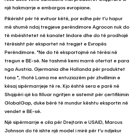
një hakmarrje e embargos evropiane.
Pikërisht për të evituar këtë, por edhe për t’u hapur
më shumë ndaj tregjeve perëndimore Agrocon nuk do
të mbështetet në kanalet lindore dhe do të prodhojë
tërësisht për eksportet në tregjet e Evropës
Perëndimore. "Ne do të eksportojmë në tërësi në
tregun e BE-së. Ne tashmë kemi marrë ofertat e para
nga Austria. Gjermania dhe Hollanda për produktet
tona ", thotë Lama me entuziazëm për zhvillimin e
kësaj sipërmarrjeje të re. Kjo është sera e parë në
Shqipëri që ka filluar ngritjen e sistemit për çertifikimin
GlobalGap, duke bërë të mundur kështu eksportin në
vendet e BE-së.
Një sipërmarrje e cila për Drejtorin e USAID, Marcus
Johnson do të ishte një model i mirë për t’u ndjekur