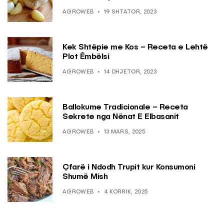
AGROWEB
19 SHTATOR, 2023
Kek Shtëpie me Kos – Receta e Lehtë
Plot Ëmbëlsi
AGROWEB
14 DHJETOR, 2023
Ballokume Tradicionale – Receta
Sekrete nga Nënat E Elbasanit
AGROWEB
13 MARS, 2025
Çfarë i Ndodh Trupit kur Konsumoni
Shumë Mish
AGROWEB
4 KORRIK, 2025