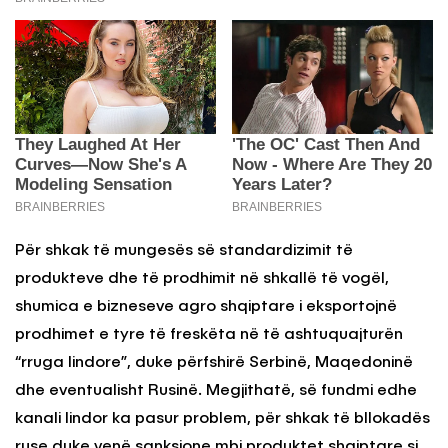
Për shkak të mungesës së standardizimit të
produkteve dhe të prodhimit në shkallë të vogël,
shumica e bizneseve agro shqiptare i eksportojnë
prodhimet e tyre të freskëta në të ashtuquajturën
“rruga lindore”, duke përfshirë Serbinë, Maqedoninë
dhe eventualisht Rusinë. Megjithatë, së fundmi edhe
kanali lindor ka pasur problem, për shkak të bllokadës
ruse duke venë sanksione mbi produktet shqiptare si