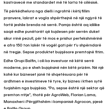
kastravecë me standardet më të larta të cilësisë.
Të përkëdhelura nga dielli i ngrohtë i këtij fillim
pranvere, lakrat e vogla shpërthejnë në një ngjyrë të
fortë jeshile brenda në serrë. Pamja është aq idilike
saqë edhe punëtorët që kujdesen për serrën duket
sikur rrinë pezull, për të mos e prishur perfekshmërinë
e afro 150 ton lakër të vogël gati për t’u shpërndarë
në tregje. Sepse produktet bujqësore premtojnë fitim.
Edhe Grupi Balfin, i cili ka investuar në këtë serrë
moderne, po e sheh bujqësinë nën këtë prizëm. Në një
kohë kur bizneset janë të shqetësuara për të
ardhmen e investimeve të tyre, ky biznes i kthen sytë
fuqishëm nga bujqësia. “Po, sepse është një sektor që
premton rritje”, thotë për AgroWeb, Florian Lama,
Manaxheri i Përgjithshëm i kompanisë Agrocon, pjesë
e Balfin Group.