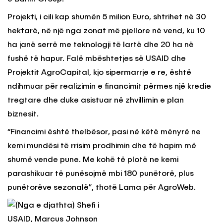
Projekti, i cili kap shumën 5 milion Euro, shtrihet në 30
hektarë, në një nga zonat më pjellore në vend, ku 10
ha janë serrë me teknologji të lartë dhe 20 ha në
fushë të hapur. Falë mbështetjes së USAID dhe
Projektit AgroCapital, kjo sipermarrje e re, është
ndihmuar për realizimin e financimit përmes një kredie
tregtare dhe duke asistuar në zhvillimin e plan
biznesit.
“Financimi është thelbësor, pasi në këtë mënyrë ne
kemi mundësi të rrisim prodhimin dhe të hapim më
shumë vende pune. Me kohë të plotë ne kemi
parashikuar të punësojmë mbi 180 punëtorë, plus
punëtorëve sezonalë”, thotë Lama për AgroWeb.