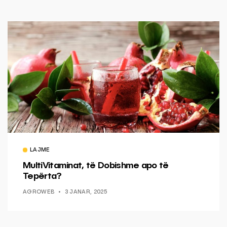
LAJME
MultiVitaminat, të Dobishme apo të
Tepërta?
AGROWEB
3 JANAR, 2025