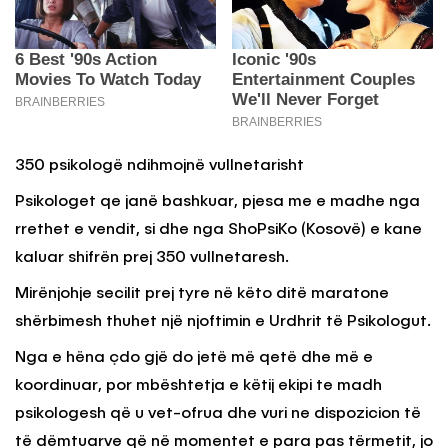
350 psikologë ndihmojnë vullnetarisht
Psikologet qe janë bashkuar, pjesa me e madhe nga
rrethet e vendit, si dhe nga ShoPsiKo (Kosovë) e kane
kaluar shifrën prej 350 vullnetaresh.
Mirënjohje secilit prej tyre në këto ditë maratone
shërbimesh thuhet një njoftimin e Urdhrit të Psikologut.
Nga e hëna çdo gjë do jetë më qetë dhe më e
koordinuar, por mbështetja e këtij ekipi te madh
psikologesh që u vet-ofrua dhe vuri ne dispozicion të
të dëmtuarve që në momentet e para pas tërmetit, jo