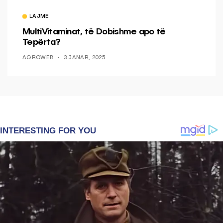
LAJME
MultiVitaminat, të Dobishme apo të
Tepërta?
AGROWEB
3 JANAR, 2025