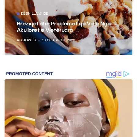
KËSHILLA & IDE
Rreziqet dhe Problemet që Vijnë Nga
Akulloret e Vjetëruara
AGROWEB
10 QERSHOR, 2025