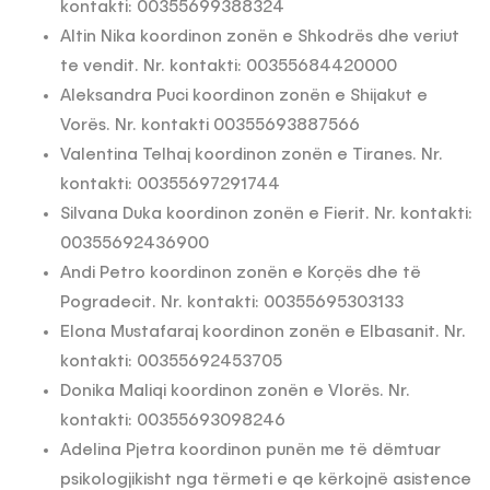
kontakti: 00355699388324
Altin Nika koordinon zonën e Shkodrës dhe veriut
te vendit. Nr. kontakti: 00355684420000
Aleksandra Puci koordinon zonën e Shijakut e
Vorës. Nr. kontakti 00355693887566
Valentina Telhaj koordinon zonën e Tiranes. Nr.
kontakti: 00355697291744
Silvana Duka koordinon zonën e Fierit. Nr. kontakti:
00355692436900
Andi Petro koordinon zonën e Korçës dhe të
Pogradecit. Nr. kontakti: 00355695303133
Elona Mustafaraj koordinon zonën e Elbasanit. Nr.
kontakti: 00355692453705
Donika Maliqi koordinon zonën e Vlorës. Nr.
kontakti: 00355693098246
Adelina Pjetra koordinon punën me të dëmtuar
psikologjikisht nga tërmeti e qe kërkojnë asistence