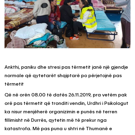
Ankthi, paniku dhe stresi pas tërmetit janë një gjendje
normale që qytetarët shqiptarë po përjetojnë pas
tërmetit
Që në orën 08.00 të datës 26.11.2019, pra vetëm pak
orë pas tërmetit që tronditi vendin, Urdhri i Psikologut
ka nisur menjëherë organizimin e punës në terren
fillimisht në Durrës, qytetin më të prekur nga
katastrofa. Më pas puna u shtri në Thumanë e