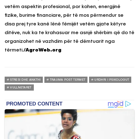
vetëm aspektin profesional, por kohen, energjinë
fizike, burime financiare, për të mos përmendur se
disa prej tyre kanë lënë fëmijët vetëm gjate këtyre
ditëve, nuk ka te krahasuar me asnjë shërbim që do të
organizohet në vazhdim për të dëmtuarit nga
tërmeti.
/AgroWeb.org
STRESI DHE ANKTHI
TRAUMA POST TERMET
URDHRI I PSIKOLOGUT
VULLNETARET