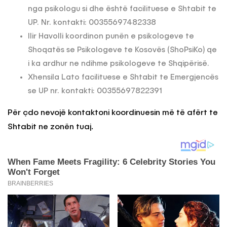
nga psikologu si dhe është facilituese e Shtabit te
UP. Nr. kontakti: 00355697482338
Ilir Havolli koordinon punën e psikologeve te
Shoqatës se Psikologeve te Kosovës (ShoPsiKo) qe
i ka ardhur ne ndihme psikologeve te Shqipërisë.
Xhensila Lato facilituese e Shtabit te Emergjencës
se UP nr. kontakti: 00355697822391
Për çdo nevojë kontaktoni koordinuesin më të afërt te
Shtabit ne zonën tuaj.