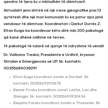
qendra të tjera ku u mblodhën të dëmtuarit.
Aktualisht jemi shtrirë në një rreze gjeografike prej 13
qytetesh dhe një mori komunash ku ka patur apo janë
vendosur të dëmtuar. Koordinatori i Qarkut Durrës Z.
Elton Kuqja ka koordinuar këto ditë mbi 200 psikologë
që kanë dhënë ndihmë në terren.
14 psikologë të ndarë në qarqe të ndryshme të vendit
Dr. Valbona Treska, Presidente e Urdhrit, kryeson
Shtabin e Emergjencës së UP. Nr. kontakti:
00355684038291
Elton Kuqja koordinon zonën e Durrësit. Nr.
kontakti: 00355693110878
Besmir Frroku koordinon zonat Lezhe, Laç dhe
Shëngjin. Nr. kontakti: 00355693930434
Besjana Faruku koordinon zonën e Thumanës. Nr.