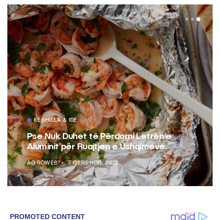
KËSHILLA & IDE
Pse Nuk Duhet të Përdorni Letrën e
Aluminit për Ruajtjen e Ushqimeve
AGROWEB
7 QERSHOR, 2025