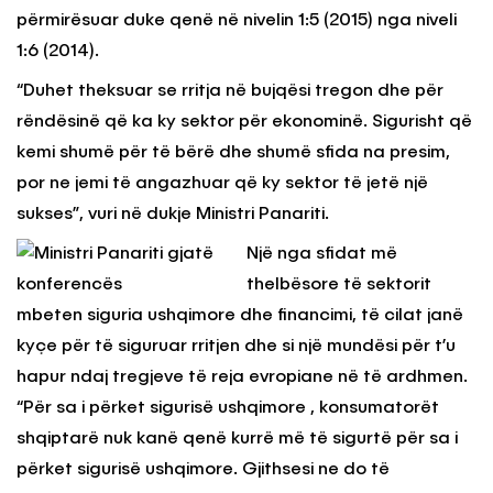
përmirësuar duke qenë në nivelin 1:5 (2015) nga niveli
1:6 (2014).
“Duhet theksuar se rritja në bujqësi tregon dhe për
rëndësinë që ka ky sektor për ekonominë. Sigurisht që
kemi shumë për të bërë dhe shumë sfida na presim,
por ne jemi të angazhuar që ky sektor të jetë një
sukses”, vuri në dukje Ministri Panariti.
Një nga sfidat më
thelbësore të sektorit
mbeten siguria ushqimore dhe financimi, të cilat janë
kyçe për të siguruar rritjen dhe si një mundësi për t’u
hapur ndaj tregjeve të reja evropiane në të ardhmen.
“Për sa i përket sigurisë ushqimore , konsumatorët
shqiptarë nuk kanë qenë kurrë më të sigurtë për sa i
përket sigurisë ushqimore. Gjithsesi ne do të