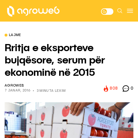
LAJME
Rritja e eksporteve
bujqësore, serum për
ekonominë në 2015
AGROWEB
808
0
7 JANAR, 2016
3 MINUTA LEXIM