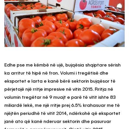
Edhe pse me këmbë në ujë, bujqësia shqiptare sërish
ka arritur të hipë në fron. Volumi i tregëtisë dhe
eksportet e larta e kanë bërë sektorin bujqësor të
përjetojë një rritje impresive në vitin 2015. Rritja në
volumin tregëtar në 9 muajt e parë të vitit ishte 83
miliardë lekë, me një rritje prej 6.5% krahasuar me të
njëjtën periudhë të vitit 2014, ndërkohë që eksportet
janë ato që kanë nderuar sektorin dhe pasuruar