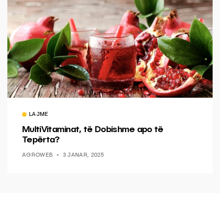
LAJME
MultiVitaminat, të Dobishme apo të
Tepërta?
AGROWEB
3 JANAR, 2025