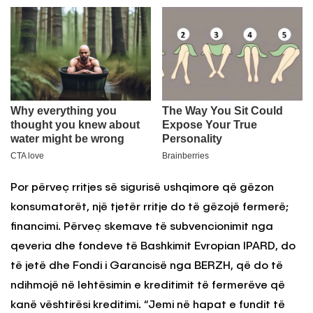
Por përveç rritjes së sigurisë ushqimore që gëzon
konsumatorët, një tjetër rritje do të gëzojë fermerë;
financimi. Përveç skemave të subvencionimit nga
qeveria dhe fondeve të Bashkimit Evropian IPARD, do
të jetë dhe Fondi i Garancisë nga BERZH, që do të
ndihmojë në lehtësimin e kreditimit të fermerëve që
kanë vështirësi kreditimi. “Jemi në hapat e fundit të