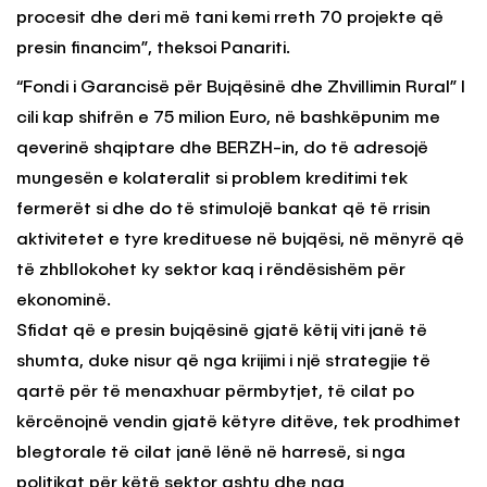
procesit dhe deri më tani kemi rreth 70 projekte që
presin financim”, theksoi Panariti.
“Fondi i Garancisë për Bujqësinë dhe Zhvillimin Rural” I
cili kap shifrën e 75 milion Euro, në bashkëpunim me
qeverinë shqiptare dhe BERZH-in, do të adresojë
mungesën e kolateralit si problem kreditimi tek
fermerët si dhe do të stimulojë bankat që të rrisin
aktivitetet e tyre kredituese në bujqësi, në mënyrë që
të zhbllokohet ky sektor kaq i rëndësishëm për
ekonominë.
Sfidat që e presin bujqësinë gjatë këtij viti janë të
shumta, duke nisur që nga krijimi i një strategjie të
qartë për të menaxhuar përmbytjet, të cilat po
kërcënojnë vendin gjatë këtyre ditëve, tek prodhimet
blegtorale të cilat janë lënë në harresë, si nga
politikat për këtë sektor ashtu dhe nga