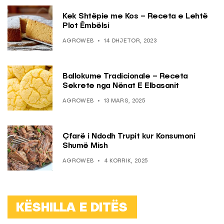
Kek Shtëpie me Kos – Receta e Lehtë
Plot Ëmbëlsi
AGROWEB
14 DHJETOR, 2023
Ballokume Tradicionale – Receta
Sekrete nga Nënat E Elbasanit
AGROWEB
13 MARS, 2025
Çfarë i Ndodh Trupit kur Konsumoni
Shumë Mish
AGROWEB
4 KORRIK, 2025
KËSHILLA E DITËS