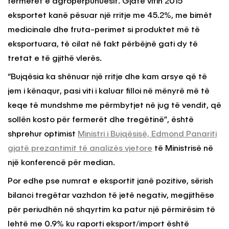
fermerët e agropërpunuesit. Gjatë vitin 2015
eksportet kanë pësuar një rritje me 45.2%, me bimët
medicinale dhe fruta-perimet si produktet më të
eksportuara, të cilat në fakt përbëjnë gati dy të
tretat e të gjithë vlerës.
“Bujqësia ka shënuar një rritje dhe kam arsye që të
jem i kënaqur, pasi viti i kaluar filloi në mënyrë më të
keqe të mundshme me përmbytjet në jug të vendit, që
sollën kosto për fermerët dhe tregëtinë”, është
shprehur optimist
Ministri i Bujqësisë, Edmond Panariti
gjatë prezantimit të analizës vjetore
të Ministrisë në
një konferencë për median.
Por edhe pse numrat e eksportit janë pozitive, sërish
bilanci tregëtar vazhdon të jetë negativ, megjithëse
për periudhën në shqyrtim ka patur një përmirësim të
lehtë me 0.9% ku raporti eksport/import është