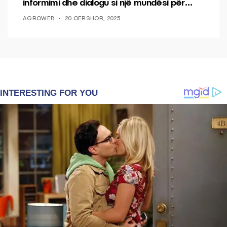
informimi dhe dialogu si një mundësi për
ndryshim.
AGROWEB
20 QERSHOR, 2025