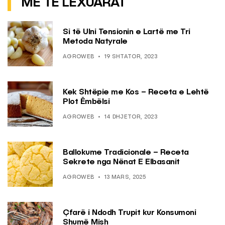
MË TË LEXUARAT
Si të Ulni Tensionin e Lartë me Tri
Metoda Natyrale
AGROWEB
19 SHTATOR, 2023
Kek Shtëpie me Kos – Receta e Lehtë
Plot Ëmbëlsi
AGROWEB
14 DHJETOR, 2023
Ballokume Tradicionale – Receta
Sekrete nga Nënat E Elbasanit
AGROWEB
13 MARS, 2025
Çfarë i Ndodh Trupit kur Konsumoni
Shumë Mish