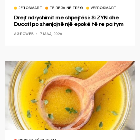
JETOSMART
TË REJA NË TREG
VEPROSMART
Drejt ndryshimit me shpejtësi: Si ZYN dhe
Ducati po shenjojnë një epokë të re pa tym
AGROWEB
7 MAJ, 2026