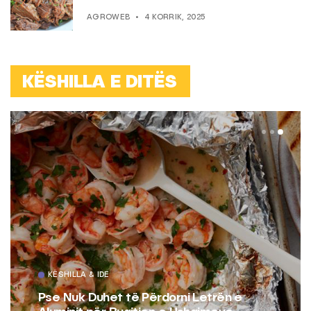
AGROWEB
4 KORRIK, 2025
KËSHILLA E DITËS
KËSHILLA & IDE
Pse Nuk Duhet të Përdorni Letrën e