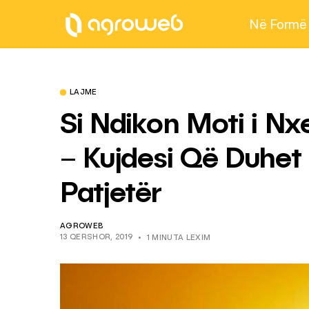
Në Formë
LAJME
Si Ndikon Moti i Nx
– Kujdesi Që Duhet
Patjetër
AGROWEB
13 QERSHOR, 2019
1 MINUTA LEXIM