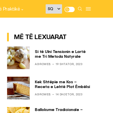
 Praktikë
MË TË LEXUARAT
Si të Ulni Tensionin e Lartë
me Tri Metoda Natyrale
AGROWEB
19 SHTATOR, 2023
Kek Shtëpie me Kos –
Receta e Lehtë Plot Ëmbëlsi
AGROWEB
14 DHJETOR, 2023
Ballokume Tradicionale –