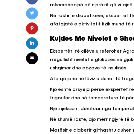
rekomandojnë që njerëzit që vuajnë
Në rastin e diabetikëve, ekspertët
KËSHILLA & IDE
afatgjatë e aktivitetit fizik mund të 
Pse Nuk Duhet të 
Letrën e Aluminit 
Kujdes Me Nivelet e She
e Ushqimeve
Ekspertët, të cilëve u referohet Ag
AGROWEB
7 QERSHOR
rregullisht nivelet e glukozës në gja
ushqimor dhe dozave të insulinës.
Ata që janë në lëvizje duhet të trego
Kjo është arsyeja përse ekspertët re
frigorifer dhe në temperatura të pë
Një injeksion i dëmtuar nga temperat
Në shumë raste, ajo merr ngjyrë të k
Matësit e diabetit gjithashtu duhen 