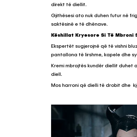
direkt të diellit.
Gjithësesi ato nuk duhen futur në fr
saktësinë e të dhënave.
Këshillat Kryesore Si Të Mbroni
Ekspertët sugjerojnë që të vishni 
pantallona të lirshme, kapele dhe syz
Kremi mbrojtës kundër diellit duhet a
diell.
Mos harroni që dielli të drobit dhe 