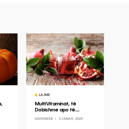
LAJME
a,
MultiVitaminat, të
Dobishme apo të
Tepërta?
AGROWEB
3 JANAR, 2025