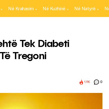
Në Krahasim
Në Kuzhinë
Në Natyrë
Në
ehtë Tek Diabeti
 Të Tregoni
1.9K
0