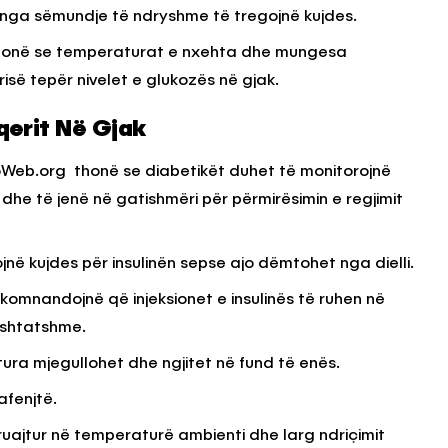
 nga sëmundje të ndryshme të tregojnë kujdes.
 thonë se temperaturat e nxehta dhe mungesa
KËSHILLA & IDE
rrisë tepër nivelet e glukozës në gjak.
Përdorni
Rreziqet dhe Problemet që
për Ruajtjen
Vijnë Nga Akulloret e
qerit Në Gjak
Vjetëruara
roWeb.org thonë se diabetikët duhet të monitorojnë
, 2025
AGROWEB
10 QERSHOR, 2025
k dhe të jenë në gatishmëri për përmirësimin e regjimit
jnë kujdes për insulinën sepse ajo dëmtohet nga dielli.
komnandojnë që injeksionet e insulinës të ruhen në
rshtatshme.
ura mjegullohet dhe ngjitet në fund të enës.
afenjtë.
ruajtur në temperaturë ambienti dhe larg ndriçimit