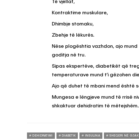
Të vjellat,
Kontraktime muskulare,
Dhimbje stomaku,
Zbehje të lëkurës.
Nëse plogështia vazhdon, ajo mund t
goditja në tru.
Sipas ekspertëve, diabetikët që tr
temperaturave mund t’i gëzohen dielli
Ajo që duhet të mbani mend është se
Mungesa e lëngjeve mund të rrisë nive
shkaktuar dehidratim të mëtejshëm.
DEHIDRATIMI
DIABETIK
INSULINA
SHEQERI NË GJAK