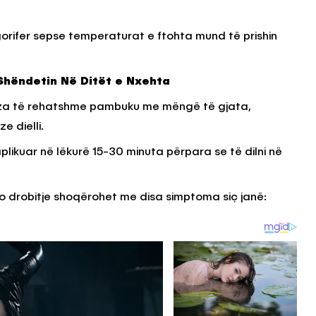
igorifer sepse temperaturat e ftohta mund të prishin
 Shëndetin Në Ditët e Nxehta
bluza të rehatshme pambuku me mëngë të gjata,
e dielli.
plikuar në lëkurë 15-30 minuta përpara se të dilni në
kjo drobitje shoqërohet me disa simptoma siç janë: