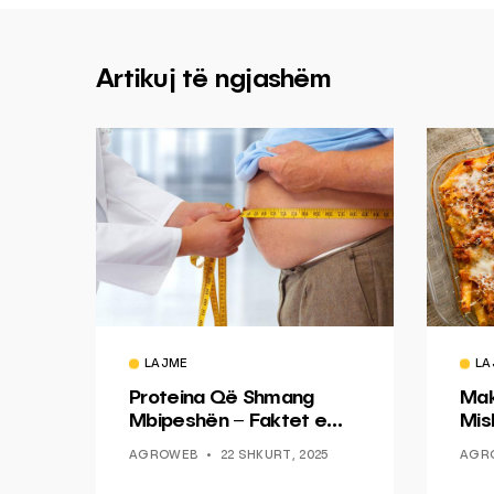
Artikuj të ngjashëm
LAJME
LA
Proteina Që Shmang
Mak
Mbipeshën – Faktet e
Mish
Reja Nga Mjekësia
AGROWEB
22 SHKURT, 2025
AGR