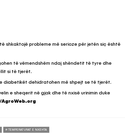
ë shkaktojë probleme më serioze për jetën siç është
egohen të vëmendshëm ndaj shëndetit të tyre dhe
t si të tjerët.
 diabetikët dehidratohen më shpejt se të tjerët.
lin e sheqerit në gjak dhe të nxisë urinimin duke
/AgroWeb.org
TEMPERATURAT E NXEHTA