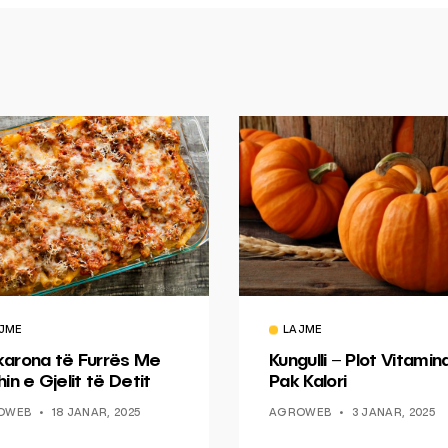
JME
LAJME
arona të Furrës Me
Kungulli – Plot Vitamin
in e Gjelit të Detit
Pak Kalori
OWEB
18 JANAR, 2025
AGROWEB
3 JANAR, 2025