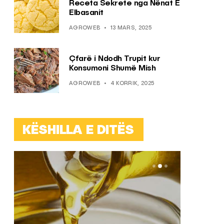
Receta Sekrete nga Nënat E
Elbasanit
AGROWEB
13 MARS, 2025
Çfarë i Ndodh Trupit kur
Konsumoni Shumë Mish
AGROWEB
4 KORRIK, 2025
KËSHILLA E DITËS