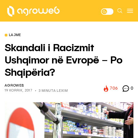
LAJME
Skandali i Racizmit
Ushqimor në Evropë – Po
Shqipëria?
AGROWEB
706
0
19 KORRIK, 2017
3 MINUTA LEXIM