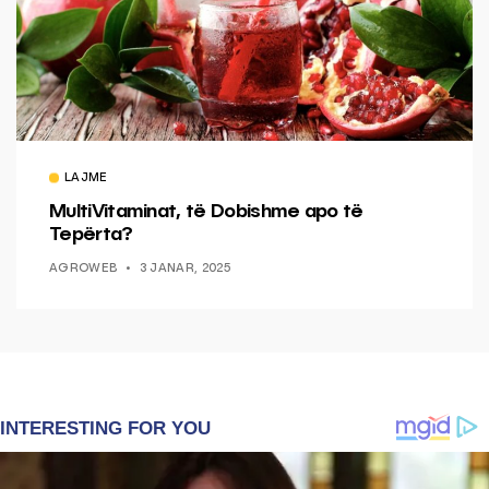
LAJME
MultiVitaminat, të Dobishme apo të
Tepërta?
AGROWEB
3 JANAR, 2025