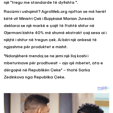
një "tregu me standarde të dyfishta ".
Racizmi i ushqimit? AgroWeb.org njofton se më herët
këtë vit Ministri Çek i Bujqësisë Marian Jurecka
deklaroi se një markë e çajit të ftohtë shitur në
Gjermani kishte 40% më shumë ekstrakt çaji sesa ai i
njëjtë i shitur në tregun çek. Ai bëri një ankesë të
ngjashme për produktet e mishit.
"Ndonjëherë mendoj se ne jemi një lloj koshi i
mbeturinave për prodhuesit – ajo që mbetet, ata e
dërgojnë në Republikën Çeke" – thotë Sarka
Zedinkova nga Republika Çeke.