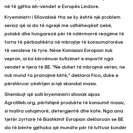
në të gjitha ish-vendet e Evropës Lindore.
Kryeministri i Sllovakisë tha se ky është një problem
serioz që ai do të ngrejë me udhëheqësit çekë,
polakë dhe hungarezë për të ndërmarrë reagime të
forta të përbashkëta në mbrojtje të konsumatorëve
të vendeve të tyre. Nëse Komisioni Evropian nuk
vepron, ai ka kërcënuar kufizimet e importit nga
vendet e tjera të BE. "Ne duhet të mbrojmë veten, ne
nuk mund ta pranojmë këtë," deklaroi Fico, duke e
përshkruar çështjen si një skandal masiv.
Shembujt që solli kryeministri sllovak sipas
AgroWeb.org, përfshijnë produkte të konsumit masiv,
si mallra ushqimorë, detergjentë dhe kafe. Nga ana
tjetër zyrtarë të Bashkimit Evropian deklaruan se BE
do të bënte gjithçka që mundte për të luftuar kundër