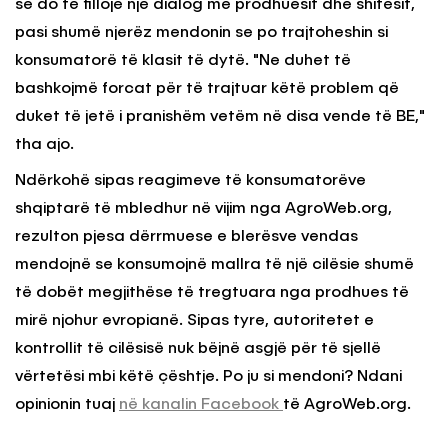
se do të fillojë një dialog me prodhuesit dhe shitësit,
pasi shumë njerëz mendonin se po trajtoheshin si
konsumatorë të klasit të dytë. "Ne duhet të
bashkojmë forcat për të trajtuar këtë problem që
duket të jetë i pranishëm vetëm në disa vende të BE,"
tha ajo.
Ndërkohë sipas reagimeve të konsumatorëve
shqiptarë të mbledhur në vijim nga AgroWeb.org,
rezulton pjesa dërrmuese e blerësve vendas
mendojnë se konsumojnë mallra të një cilësie shumë
të dobët megjithëse të tregtuara nga prodhues të
mirë njohur evropianë. Sipas tyre, autoritetet e
kontrollit të cilësisë nuk bëjnë asgjë për të sjellë
vërtetësi mbi këtë çështje. Po ju si mendoni? Ndani
opinionin tuaj
në kanalin Facebook
të AgroWeb.org.