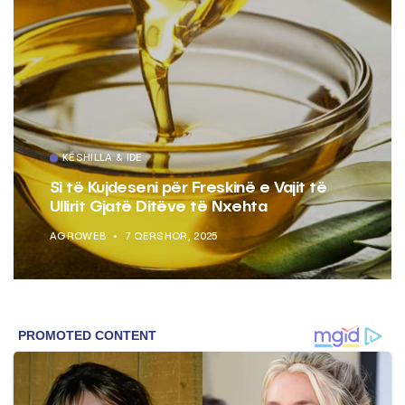
KËSHILLA & IDE
Si të Kujdeseni për Freskinë e Vajit të
Ullirit Gjatë Ditëve të Nxehta
AGROWEB
7 QERSHOR, 2025