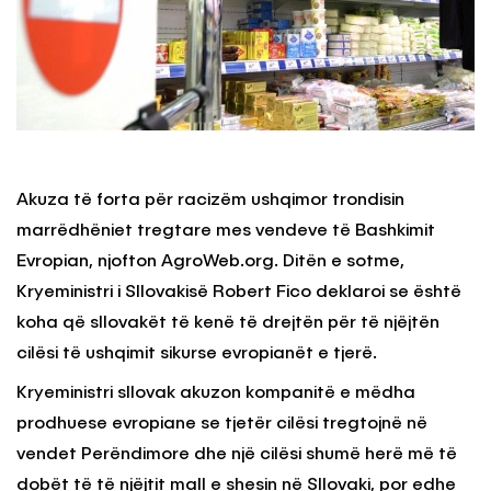
Akuza të forta për racizëm ushqimor trondisin
marrëdhëniet tregtare mes vendeve të Bashkimit
Evropian, njofton AgroWeb.org. Ditën e sotme,
Kryeministri i Sllovakisë Robert Fico deklaroi se është
koha që sllovakët të kenë të drejtën për të njëjtën
cilësi të ushqimit sikurse evropianët e tjerë.
Kryeministri sllovak akuzon kompanitë e mëdha
prodhuese evropiane se tjetër cilësi tregtojnë në
vendet Perëndimore dhe një cilësi shumë herë më të
dobët të të njëjtit mall e shesin në Sllovaki, por edhe