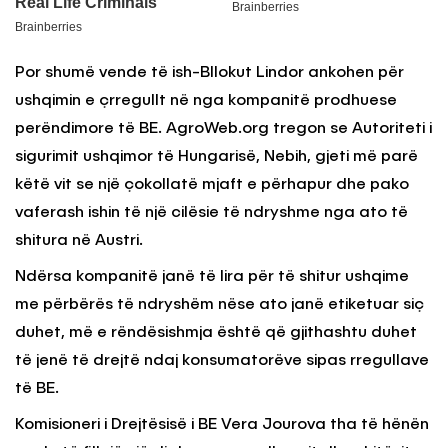
Por shumë vende të ish-Bllokut Lindor ankohen për
ushqimin e çrregullt në nga kompanitë prodhuese
perëndimore të BE. AgroWeb.org tregon se Autoriteti i
sigurimit ushqimor të Hungarisë, Nebih, gjeti më parë
këtë vit se një çokollatë mjaft e përhapur dhe pako
vaferash ishin të një cilësie të ndryshme nga ato të
shitura në Austri.
Ndërsa kompanitë janë të lira për të shitur ushqime
me përbërës të ndryshëm nëse ato janë etiketuar siç
duhet, më e rëndësishmja është që gjithashtu duhet
të jenë të drejtë ndaj konsumatorëve sipas rregullave
të BE.
Komisioneri i Drejtësisë i BE Vera Jourova tha të hënën