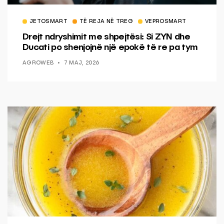
JETOSMART
TË REJA NË TREG
VEPROSMART
Drejt ndryshimit me shpejtësi: Si ZYN dhe
Ducati po shenjojnë një epokë të re pa tym
AGROWEB
7 MAJ, 2026