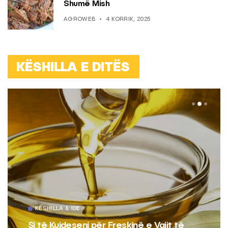
Shumë Mish
AGROWEB
4 KORRIK, 2025
KËSHILLA E DITËS
KËSHILLA & IDE
Si të Kujdeseni për Freskinë e Vajit të