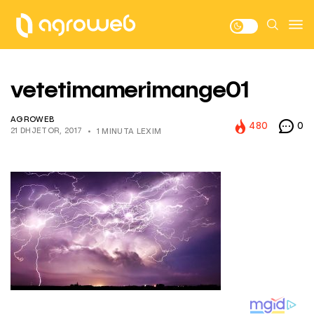
vetetimamerimange01
AGROWEB
480
0
21 DHJETOR, 2017
1 MINUTA LEXIM