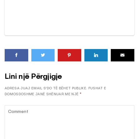
Lini një Përgjigje
ADRESA JUAJ EMAIL S’DO TË BËHET PUBLIKE.
FUSHAT E
DOMOSDOSHME JANË SHËNUAR ME NJË
*