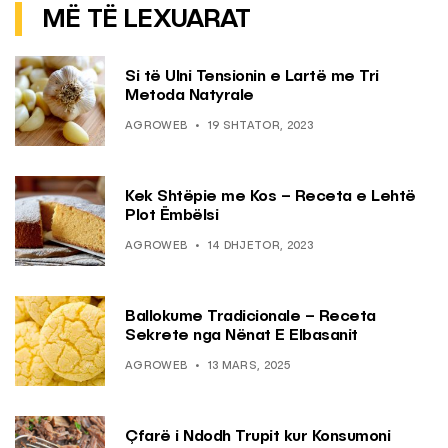
MË TË LEXUARAT
Si të Ulni Tensionin e Lartë me Tri
Metoda Natyrale
AGROWEB
19 SHTATOR, 2023
Kek Shtëpie me Kos – Receta e Lehtë
Plot Ëmbëlsi
AGROWEB
14 DHJETOR, 2023
Ballokume Tradicionale – Receta
Sekrete nga Nënat E Elbasanit
AGROWEB
13 MARS, 2025
Çfarë i Ndodh Trupit kur Konsumoni