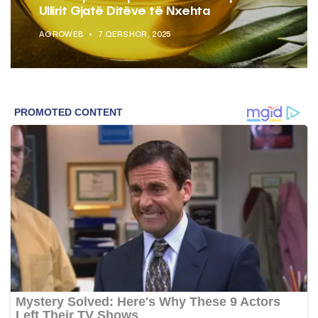
Ullirit Gjatë Ditëve të Nxehta
AGROWEB
7 QERSHOR, 2025