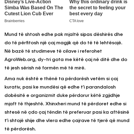
Mund të shtosh edhe pak mjaltë sipas dëshirës dhe
do të përfitosh një çaj magjik që do të të lehtësojë.
Në bazë të studimeve të cilave i referohet
AgroWeb.org, dy-tri gota me këtë çaj në ditë dhe do
të jesh sërish në formën më të mirë.
Ama nuk është e thënë ta përdorësh vetëm si çaj
kurativ, pasi ke mundësi që edhe t’i parandalosh
dobësitë e organizmit duke përdorur këtë zgjidhje
mjaft të thjeshtë. Xhinxheri mund të përdoret edhe si
shtesë në çdo çaj tëndin të preferuar pasi ka aftësinë
t’i shtojë shije dhe vlera edhe çajrave të tjerë që mund
të përdorësh.