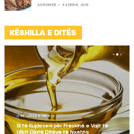
AGROWEB
4 KORRIK, 2025
KËSHILLA E DITËS
KËSHILLA & IDE
Si të Kujdeseni për Freskinë e Vajit të
Ullirit Gjatë Ditëve të Nxehta