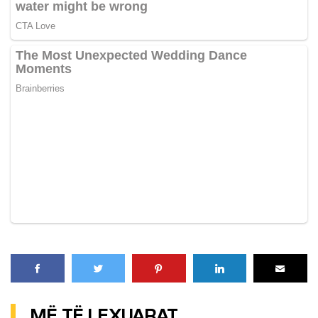
MË TË LEXUARAT