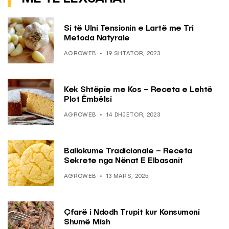
Si të Ulni Tensionin e Lartë me Tri
Metoda Natyrale
AGROWEB
19 SHTATOR, 2023
Kek Shtëpie me Kos – Receta e Lehtë
Plot Ëmbëlsi
AGROWEB
14 DHJETOR, 2023
Ballokume Tradicionale – Receta
Sekrete nga Nënat E Elbasanit
AGROWEB
13 MARS, 2025
Çfarë i Ndodh Trupit kur Konsumoni
Shumë Mish