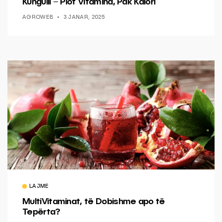
Kungulli – Plot Vitamina, Pak Kalori
AGROWEB
3 JANAR, 2025
LAJME
MultiVitaminat, të Dobishme apo të
Tepërta?