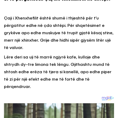
Çaji i Xhenxhefilit është shumë i thjeshtë për t’u
përgatitur edhe në çdo shtëpi. Për shqetësimet e
grykëve apo edhe muskujve të trupit gjatë kësaj stine,
merr një xhinxher. Grije dhe hidhi sipër gjysëm litër ujë
të valuar.
Lëre deri sa uji të marrë ngjyrë kafe, kulloje dhe
shtrydh dy-tre limona tek lëngu. Gjithashtu mund të
shtosh edhe erëza të tjera si kanellë, apo edhe piper
të zi për një efekt edhe me të fortë dhe të
përqendruar.