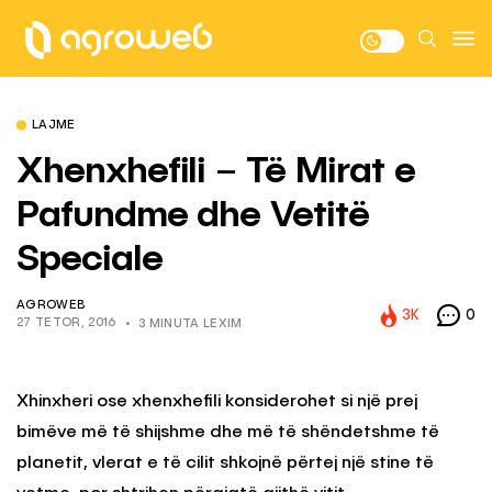
LAJME
Xhenxhefili – Të Mirat e
Pafundme dhe Vetitë
Speciale
AGROWEB
3K
0
27 TETOR, 2016
3 MINUTA LEXIM
Xhinxheri ose xhenxhefili konsiderohet si një prej
bimëve më të shijshme dhe më të shëndetshme të
planetit, vlerat e të cilit shkojnë përtej një stine të