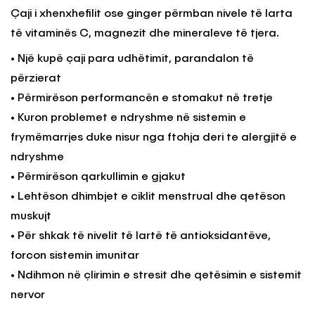
Çaji i xhenxhefilit ose ginger përmban nivele të larta
të vitaminës C, magnezit dhe mineraleve të tjera.
• Një kupë çaji para udhëtimit, parandalon të
përzierat
• Përmirëson performancën e stomakut në tretje
• Kuron problemet e ndryshme në sistemin e
frymëmarrjes duke nisur nga ftohja deri te alergjitë e
ndryshme
• Përmirëson qarkullimin e gjakut
• Lehtëson dhimbjet e ciklit menstrual dhe qetëson
muskujt
• Për shkak të nivelit të lartë të antioksidantëve,
forcon sistemin imunitar
• Ndihmon në çlirimin e stresit dhe qetësimin e sistemit
nervor