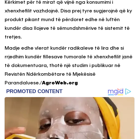
Kërkimet për të mirat që vijnë nga konsumimi i
xhenxhefilit vazhdojnë. Disa prej tyre sugjerojnë që ky
produkt pikant mund të përdoret edhe në luftën
kundër disa llojeve të sëmundshmërive të sistemit të
tretjes.
Madje edhe vlerat kundër radikaleve të lira dhe si
rrjedhim kundër fillesave tumorale të xhenxhefilit janë
të dokumentuara, thotë një studim i publikuar në
Revistën Ndërkombëtare të Mjekësisë
Parandaluese./
AgroWeb.org