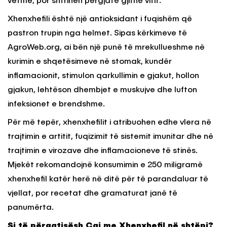
vetme, por shtrihen përgjatë gjithë vitit.
Xhenxhefili është një antioksidant i fuqishëm që
pastron trupin nga helmet. Sipas kërkimeve të
AgroWeb.org, ai bën një punë të mrekullueshme në
kurimin e shqetësimeve në stomak, kundër
inflamacionit, stimulon qarkullimin e gjakut, hollon
gjakun, lehtëson dhembjet e muskujve dhe lufton
infeksionet e brendshme.
Për më tepër, xhenxhefilit i atribuohen edhe vlera në
trajtimin e artitit, fuqizimit të sistemit imunitar dhe në
trajtimin e virozave dhe inflamacioneve të stinës.
Mjekët rekomandojnë konsumimin e 250 miligramë
xhenxhefil katër herë në ditë për të parandaluar të
vjellat, por recetat dhe gramaturat janë të
panumërta.
Si të përgatisësh Çaj me Xhenxhefil në shtëpi?