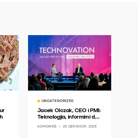
UNCATEGORIZED
ur
Jacek Olczak, CEO i PMI:
h
Teknologjia, informimi dhe
dialogu si një mundësi për
AGROWEB
20 QERSHOR, 2025
ndryshim.