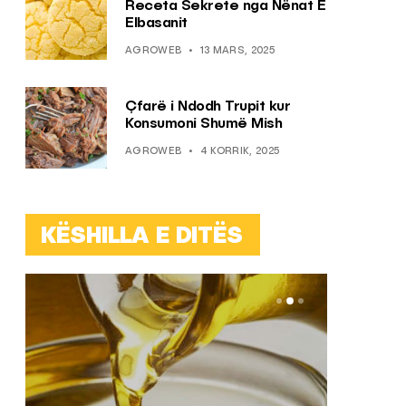
Receta Sekrete nga Nënat E
Elbasanit
AGROWEB
13 MARS, 2025
Çfarë i Ndodh Trupit kur
Konsumoni Shumë Mish
AGROWEB
4 KORRIK, 2025
KËSHILLA E DITËS