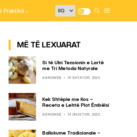
 Praktikë
MË TË LEXUARAT
Si të Ulni Tensionin e Lartë
me Tri Metoda Natyrale
AGROWEB
19 SHTATOR, 2023
Kek Shtëpie me Kos –
Receta e Lehtë Plot Ëmbëlsi
AGROWEB
14 DHJETOR, 2023
Ballokume Tradicionale –