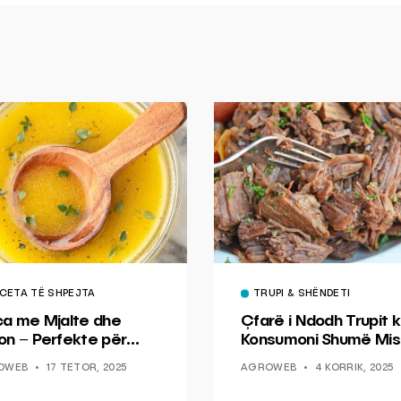
CETA TË SHPEJTA
TRUPI & SHËNDETI
ca me Mjalte dhe
Çfarë i Ndodh Trupit k
on – Perfekte për
Konsumoni Shumë Mis
hin dhe Peshkun
OWEB
17 TETOR, 2025
AGROWEB
4 KORRIK, 2025