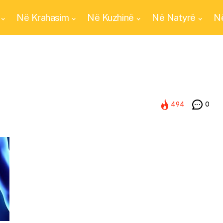
Në Krahasim
Në Kuzhinë
Në Natyrë
Në
494
0