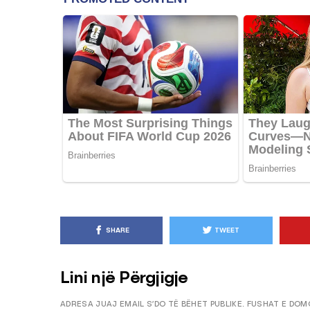
KËSHILLA & IDE
Pse Nuk Duhet të 
Letrën e Aluminit 
e Ushqimeve
AGROWEB
7 QERSHOR
SHARE
TWEET
Lini një Përgjigje
ADRESA JUAJ EMAIL S’DO TË BËHET PUBLIKE.
FUSHAT E DOM