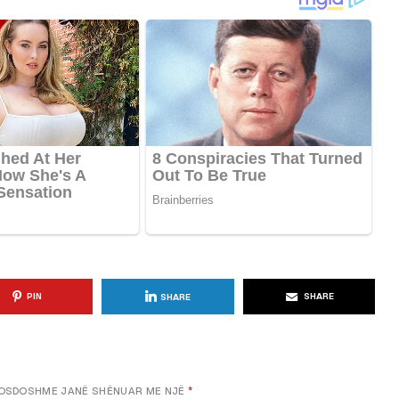
KËSHILLA & IDE
Përdorni
Rreziqet dhe Problemet që
për Ruajtjen
Vijnë Nga Akulloret e
Vjetëruara
, 2025
AGROWEB
10 QERSHOR, 2025
PIN
SHARE
SHARE
OSDOSHME JANË SHËNUAR ME NJË
*