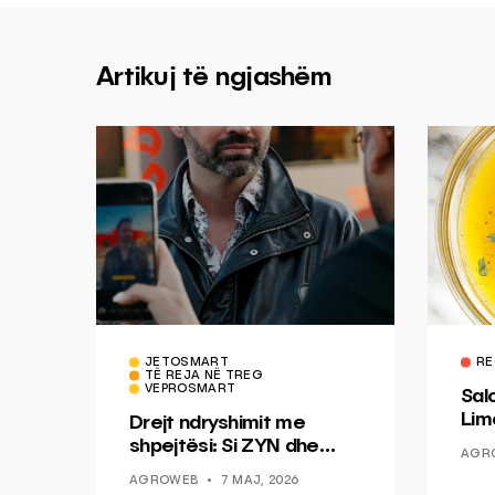
Artikuj të ngjashëm
JETOSMART
RE
TË REJA NË TREG
VEPROSMART
Sal
Lim
Drejt ndryshimit me
Mis
shpejtësi: Si ZYN dhe
AGR
Ducati po shenjojnë një
AGROWEB
7 MAJ, 2026
epokë të re pa tym