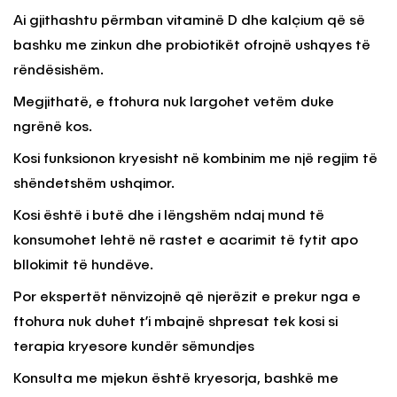
Ai gjithashtu përmban vitaminë D dhe kalçium që së
bashku me zinkun dhe probiotikët ofrojnë ushqyes të
rëndësishëm.
Megjithatë, e ftohura nuk largohet vetëm duke
ngrënë kos.
Kosi funksionon kryesisht në kombinim me një regjim të
shëndetshëm ushqimor.
Kosi është i butë dhe i lëngshëm ndaj mund të
konsumohet lehtë në rastet e acarimit të fytit apo
bllokimit të hundëve.
Por ekspertët nënvizojnë që njerëzit e prekur nga e
ftohura nuk duhet t’i mbajnë shpresat tek kosi si
terapia kryesore kundër sëmundjes
Konsulta me mjekun është kryesorja, bashkë me