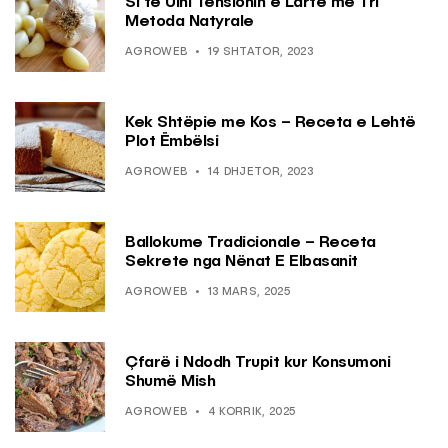
Si të Ulni Tensionin e Lartë me Tri
Metoda Natyrale
AGROWEB
19 SHTATOR, 2023
Kek Shtëpie me Kos – Receta e Lehtë
Plot Ëmbëlsi
AGROWEB
14 DHJETOR, 2023
Ballokume Tradicionale – Receta
Sekrete nga Nënat E Elbasanit
AGROWEB
13 MARS, 2025
Çfarë i Ndodh Trupit kur Konsumoni
Shumë Mish
AGROWEB
4 KORRIK, 2025