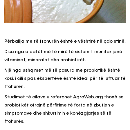
Përballja me të ftohurën është e vështirë në çdo stinë.
Disa nga aleatët më të mirë të sistemit imunitar janë
vitaminat, mineralet dhe probiotikët.
Një nga ushqimet më të pasura me probiotikë është
kosi, i cili sipas ekspertëve është ideal për të luftuar të
ftohurën.
Studimet të cilave u referohet AgroWeb.org thonë se
probiotikët ofrojnë përfitime të forta në zbutjen e
simptomave dhe shkurtimin e kohëzgjatjes së të
ftohurës.