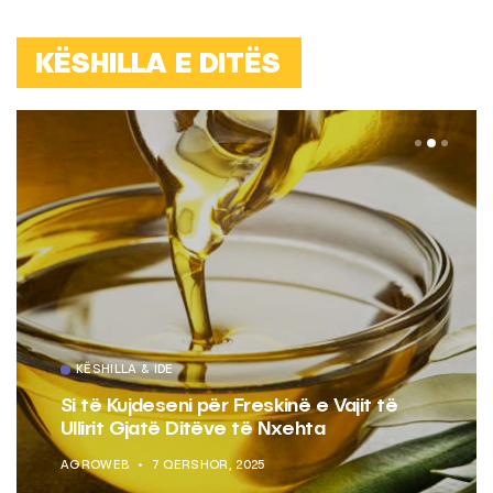
KËSHILLA E DITËS
KËSHILLA & IDE
Si të Kujdeseni për Freskinë e Vajit të
Ullirit Gjatë Ditëve të Nxehta
AGROWEB
7 QERSHOR, 2025