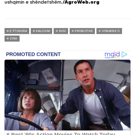
ushqimin e shëndetshëm.
/AgroWeb.org
E FTOHURA
KALCIUM
KOSI
PROBIOTIKE
VITAMINE D
ZINK