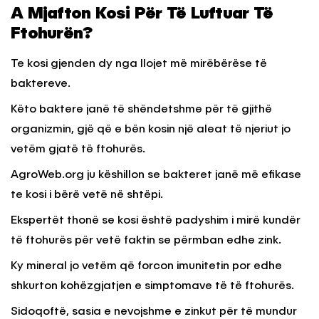
A Mjafton Kosi Për Të Luftuar Të
Ftohurën?
Te kosi gjenden dy nga llojet më mirëbërëse të
baktereve.
Këto baktere janë të shëndetshme për të gjithë
organizmin, gjë që e bën kosin një aleat të njeriut jo
vetëm gjatë të ftohurës.
AgroWeb.org ju këshillon se bakteret janë më efikase
te kosi i bërë vetë në shtëpi.
Ekspertët thonë se kosi është padyshim i mirë kundër
të ftohurës për vetë faktin se përmban edhe zink.
Ky mineral jo vetëm që forcon imunitetin por edhe
shkurton kohëzgjatjen e simptomave të të ftohurës.
Sidoqoftë, sasia e nevojshme e zinkut për të mundur