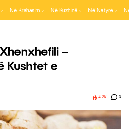
Në Krahasim
Në Kuzhinë
Në Natyrë
Në
Xhenxhefili –
 Kushtet e
4.2K
0