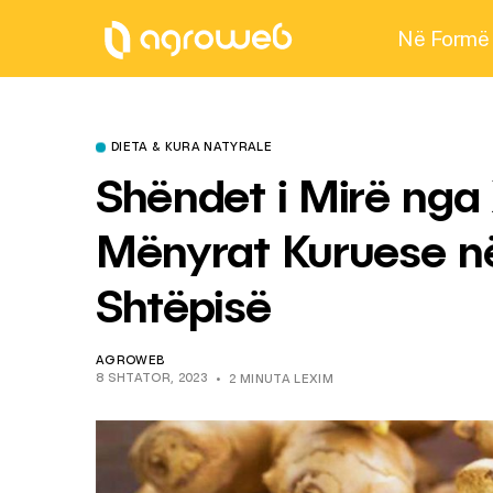
Në Formë
DIETA & KURA NATYRALE
Shëndet i Mirë nga 
Mënyrat Kuruese në
Shtëpisë
AGROWEB
8 SHTATOR, 2023
2 MINUTA LEXIM