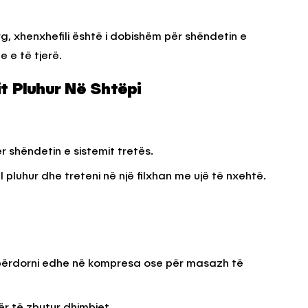
, xhenxhefili është i dobishëm për shëndetin e
KËSHILLA & IDE
e e të tjerë.
Përdorni
Rreziqet dhe Problemet që
për Ruajtjen
Vijnë Nga Akulloret e
t Pluhur Në Shtëpi
Vjetëruara
, 2025
AGROWEB
10 QERSHOR, 2025
ër shëndetin e sistemit tretës.
 pluhur dhe treteni në një filxhan me ujë të nxehtë.
 përdorni edhe në kompresa ose për masazh të
r të zbutur dhimbjet.