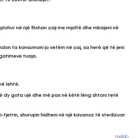
 pluhur në një filxhan çaji me mjaltë dhe mbajeni në
on ta konsumoni jo vetëm në çaj, sa herë që të jeni
 gatimeve tuaja.
më lehtë.
 në dy gota ujë dhe më pas në këtë lëng shtoni tetë
i-tjetrin, shurupin hidheni në një kavanoz të sterilizuar