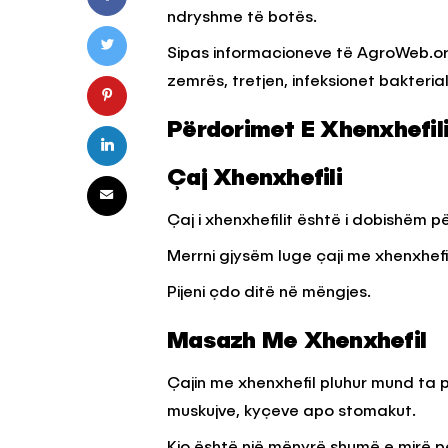
ndryshme të botës.
Sipas informacioneve të AgroWeb.org
KËSHILLA & IDE
zemrës, tretjen, infeksionet bakterial
Pse Nuk Duhet të 
Letrën e Aluminit 
Përdorimet E Xhenxhefili
e Ushqimeve
Çaj Xhenxhefili
AGROWEB
7 QERSHOR
Çaj i xhenxhefilit është i dobishëm p
Merrni gjysëm luge çaji me xhenxhefil
Pijeni çdo ditë në mëngjes.
Masazh Me Xhenxhefil
Çajin me xhenxhefil pluhur mund ta
muskujve, kyçeve apo stomakut.
Kjo është një mënyrë shumë e mirë pë