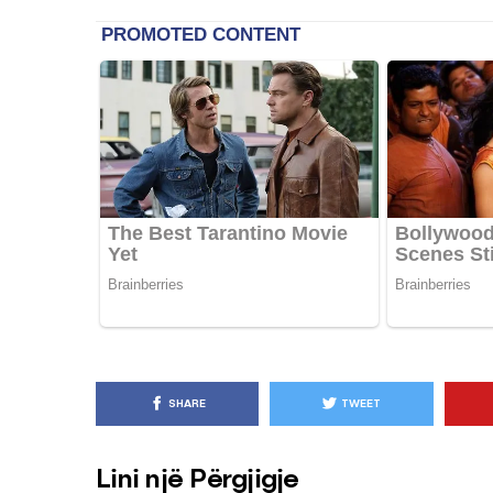
SHARE
TWEET
Lini një Përgjigje