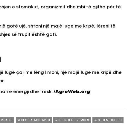
rohjen e stomakut, organizmit dhe mbi të gjitha për të
jë gotë ujë, shtoni një majë luge me kripë, lëreni të
hjes së trupit është gati.
i
jë lugë çaji me lëng limoni, një majë luge me kripë dhe
ar.
arrë energji dhe freski.
/AgroWeb.org
MJALTE
RECETA AGROWEB
SHENDETI I ZEMRES
SISTEMI TRETES