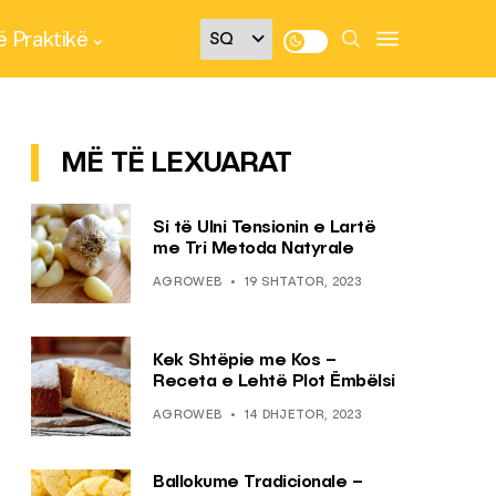
 Praktikë
MË TË LEXUARAT
Si të Ulni Tensionin e Lartë
me Tri Metoda Natyrale
AGROWEB
19 SHTATOR, 2023
Kek Shtëpie me Kos –
Receta e Lehtë Plot Ëmbëlsi
AGROWEB
14 DHJETOR, 2023
Ballokume Tradicionale –