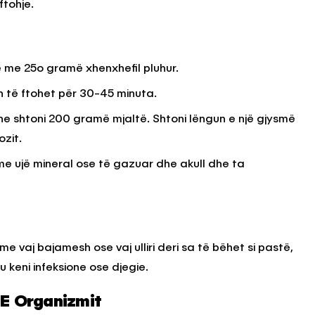
ftohje.
ë me 25o gramë xhenxhefil pluhur.
un të ftohet për 30-45 minuta.
 dhe shtoni 200 gramë mjaltë. Shtoni lëngun e një gjysmë
zit.
me ujë mineral ose të gazuar dhe akull dhe ta
me vaj bajamesh ose vaj ulliri deri sa të bëhet si pastë,
 keni infeksione ose djegie.
 E Organizmit