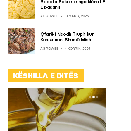
Receta Sekrete nga Nënat E
Elbasanit
AGROWEB
13 MARS, 2025
Çfarë i Ndodh Trupit kur
Konsumoni Shumë Mish
AGROWEB
4 KORRIK, 2025
KËSHILLA E DITËS