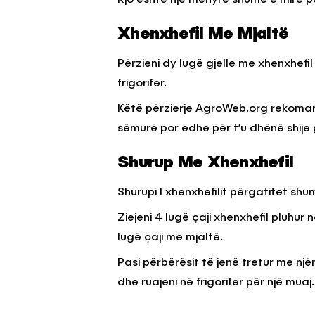
Xhenxhefil Me Mjaltë
Përzieni dy lugë gjelle me xhenxhefil
frigorifer.
Këtë përzierje AgroWeb.org rekomand
sëmurë por edhe për t’u dhënë shije
Shurup Me Xhenxhefil
Shurupi I xhenxhefilit përgatitet shu
Ziejeni 4 lugë çaji xhenxhefil pluhur
lugë çaji me mjaltë.
Pasi përbërësit të jenë tretur me njër
dhe ruajeni në frigorifer për një muaj.