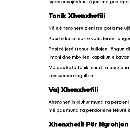
sipas nevojës kur të jeni me grip apo 
Tonik Xhenxhefili
Në një tenxhere zieni tre gota me uj
Pasi të ketë marrë valë, lëreni lëng
Pasi të jetë ftohur, kullojeni lëngun
limoni dhe mbylleni kapakun e kavano
Më pas këtë tonik mund ta përzieni 
konsumoni rregullisht.
Vaj Xhenxhefili
Xhenxhefilin pluhur mund ta përzieni 
më pas mund ta përdorni në lëkurë ku
Xhenxhefil Për Ngrohjen