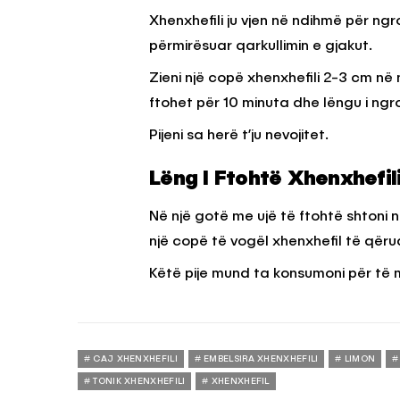
Xhenxhefili ju vjen në ndihmë për ng
përmirësuar qarkullimin e gjakut.
Zieni një copë xhenxhefili 2-3 cm në n
ftohet për 10 minuta dhe lëngu i ngro
Pijeni sa herë t’ju nevojitet.
Lëng I Ftohtë Xhenxhefil
Në një gotë me ujë të ftohtë shtoni n
një copë të vogël xhenxhefil të qëru
Këtë pije mund ta konsumoni për të m
CAJ XHENXHEFILI
EMBELSIRA XHENXHEFILI
LIMON
TONIK XHENXHEFILI
XHENXHEFIL