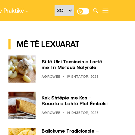
 Praktikë
MË TË LEXUARAT
Si të Ulni Tensionin e Lartë
me Tri Metoda Natyrale
AGROWEB
19 SHTATOR, 2023
Kek Shtëpie me Kos –
Receta e Lehtë Plot Ëmbëlsi
AGROWEB
14 DHJETOR, 2023
Ballokume Tradicionale –