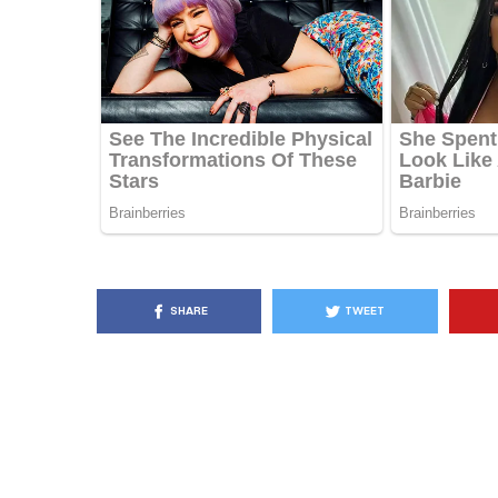
KËSHILLA & IDE
Pse Nuk Duhet të 
Letrën e Aluminit 
e Ushqimeve
AGROWEB
7 QERSHOR
SHARE
TWEET