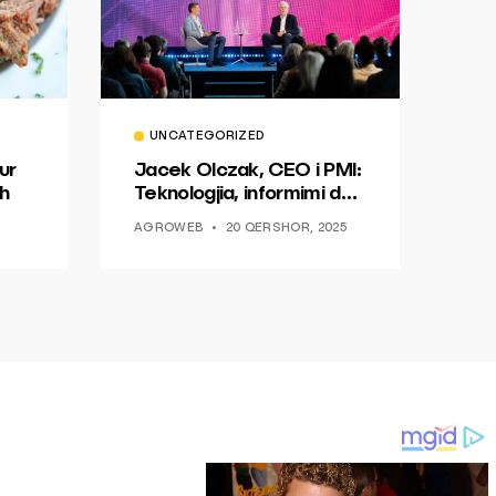
UNCATEGORIZED
ur
Jacek Olczak, CEO i PMI:
h
Teknologjia, informimi dhe
dialogu si një mundësi për
AGROWEB
20 QERSHOR, 2025
ndryshim.