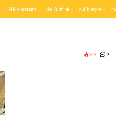
Në Krahasim
Në Kuzhinë
Në Natyrë
Në
275
0