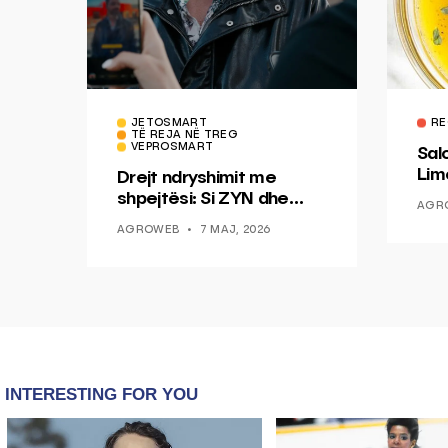
JETOSMART
RE
TË REJA NË TREG
VEPROSMART
Sal
Lim
Drejt ndryshimit me
Mis
shpejtësi: Si ZYN dhe
AGR
Ducati po shenjojnë një
AGROWEB
7 MAJ, 2026
epokë të re pa tym