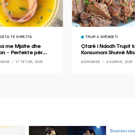
CETA TË SHPEJTA
TRUPI & SHËNDETI
ca me Mjalte dhe
Çfarë i Ndodh Trupit k
on – Perfekte për
Konsumoni Shumë Mis
hin dhe Peshkun
OWEB
17 TETOR, 2025
AGROWEB
4 KORRIK, 2025