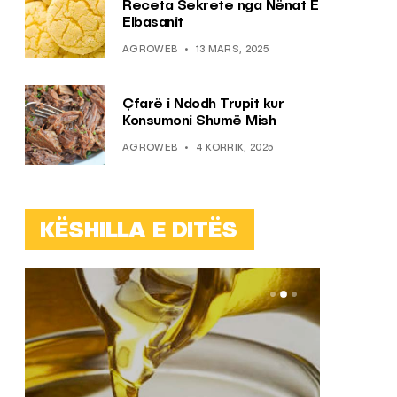
Receta Sekrete nga Nënat E
Elbasanit
AGROWEB
13 MARS, 2025
Çfarë i Ndodh Trupit kur
Konsumoni Shumë Mish
AGROWEB
4 KORRIK, 2025
KËSHILLA E DITËS