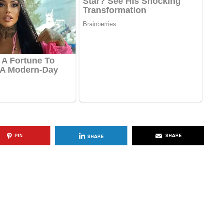
KËSHILLA & IDE
Përdorni
Rreziqet dhe Problemet që
për Ruajtjen
Vijnë Nga Akulloret e
Vjetëruara
, 2025
AGROWEB
10 QERSHOR, 2025
PIN
SHARE
SHARE