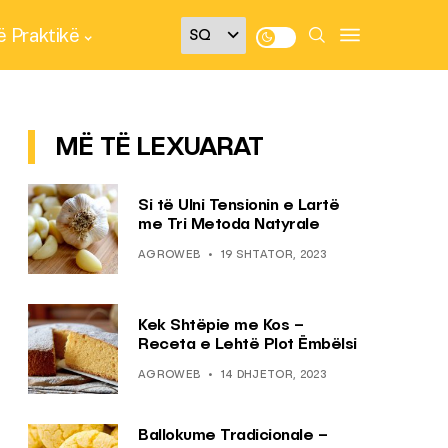
 Praktikë
MË TË LEXUARAT
Si të Ulni Tensionin e Lartë
me Tri Metoda Natyrale
AGROWEB
19 SHTATOR, 2023
Kek Shtëpie me Kos –
Receta e Lehtë Plot Ëmbëlsi
AGROWEB
14 DHJETOR, 2023
Ballokume Tradicionale –