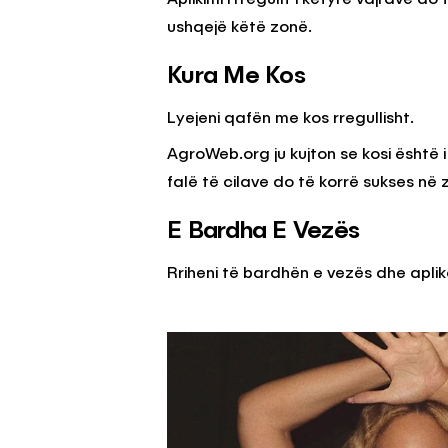
ushqejë këtë zonë.
Kura Me Kos
Lyejeni qafën me kos rregullisht.
AgroWeb.org ju kujton se kosi është 
falë të cilave do të korrë sukses në 
E Bardha E Vezës
Rriheni të bardhën e vezës dhe aplik