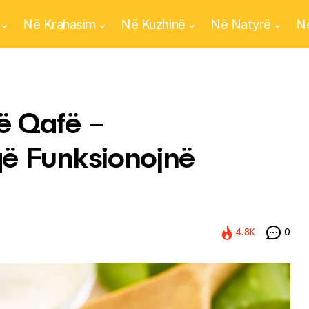
Në Krahasim
Në Kuzhinë
Në Natyrë
Në
ë Qafë –
që Funksionojnë
4.8K
0