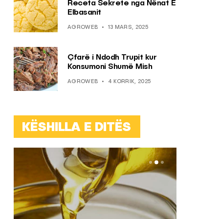
Receta Sekrete nga Nënat E
Elbasanit
AGROWEB
13 MARS, 2025
Çfarë i Ndodh Trupit kur
Konsumoni Shumë Mish
AGROWEB
4 KORRIK, 2025
KËSHILLA E DITËS