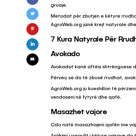
gruaje.
Metodat për zbutjen e këtyre rrudh
KËSHILLA & IDE
AgroWeb.org janë krejt natyrale dh
Pse Nuk Duhet të 
Letrën e Aluminit 
7 Kura Natyrale Për Rrud
e Ushqimeve
Avokado
AGROWEB
7 QERSHOR
Avokadot kanë aftësi shtrënguese d
Përveç se do të zbusë rrudhat, avok
AgroWeb.org ju kueshillon të përzi
vendoseni në fytyrë dhe qafë.
Masazhet vajore
Çdo natë masazhojeni qafën me vaj të 
Aplikimi i rregullt i këtyre vajrave 