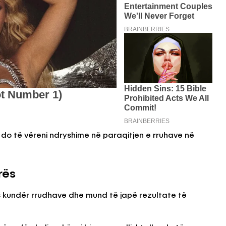
do të vëreni ndryshime në paraqitjen e rruhave në
rës
as kundër rrudhave dhe mund të japë rezultate të