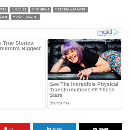
ATES
MJALTE
QUMESHT
RECETA AGROWEB
KOSIT
VAJI I ULLLIRIT
PIN
SHARE
SHARE