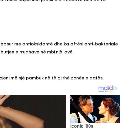
i pasur me antioksidantë dhe ka aftësi anti-bakteriale
zbutjen e rrudhave në mbi një javë.
ojeni më një pambuk në të gjithë zonën e qafës.