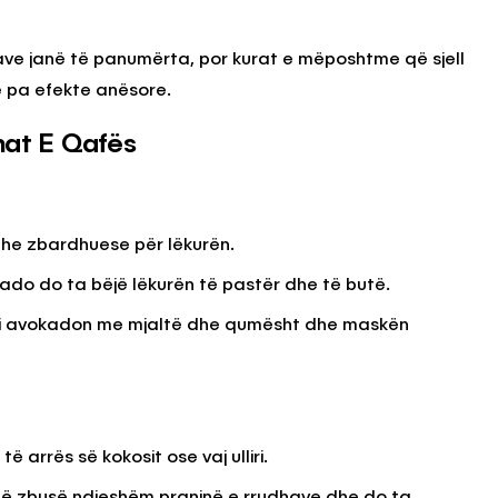
ave janë të panumërta, por kurat e mëposhtme që sjell
KËSHILLA & IDE
e pa efekte anësore.
Përdorni
Rreziqet dhe Problemet që
për Ruajtjen
Vijnë Nga Akulloret e
hat E Qafës
Vjetëruara
, 2025
AGROWEB
10 QERSHOR, 2025
he zbardhuese për lëkurën.
ado do ta bëjë lëkurën të pastër dhe të butë.
eni avokadon me mjaltë dhe qumësht dhe maskën
arrës së kokosit ose vaj ulliri.
do të zbusë ndjeshëm praninë e rrudhave dhe do ta