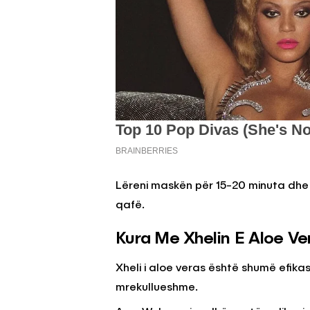
Lëreni maskën për 15-20 minuta dhe 
qafë.
Kura Me Xhelin E Aloe Ve
Xheli i aloe veras është shumë efik
mrekullueshme.