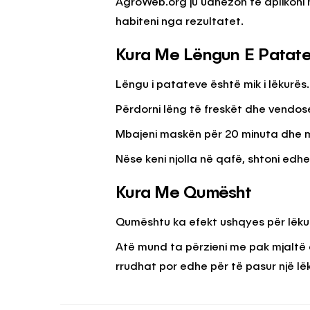
AgroWeb.org ju udhëzon të aplikoni n
habiteni nga rezultatet.
Kura Me Lëngun E Patat
Lëngu i patateve është mik i lëkurës.
Përdorni lëng të freskët dhe vendose
Mbajeni maskën për 20 minuta dhe m
Nëse keni njolla në qafë, shtoni edhe
Kura Me Qumësht
Qumështu ka efekt ushqyes për lëku
Atë mund ta përzieni me pak mjaltë d
rrudhat por edhe për të pasur një lëk