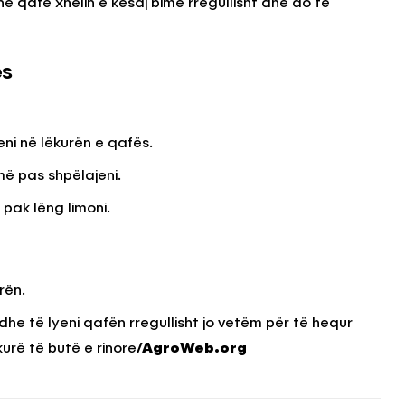
ë qafë xhelin e kësaj bime rregullisht dhe do të
es
ni në lëkurën e qafës.
ë pas shpëlajeni.
 pak lëng limoni.
rën.
he të lyeni qafën rregullisht jo vetëm për të hequr
urë të butë e rinore
/AgroWeb.org