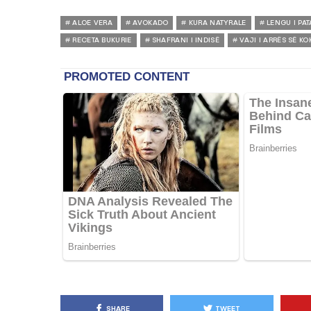
ALOE VERA
AVOKADO
KURA NATYRALE
LENGU I PAT
RECETA BUKURIE
SHAFRANI I INDISË
VAJI I ARRËS SË KO
SHARE
TWEET