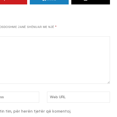
OSDOSHME JANË SHËNUAR ME NJË
*
tin tim, për herën tjetër që komentoj.