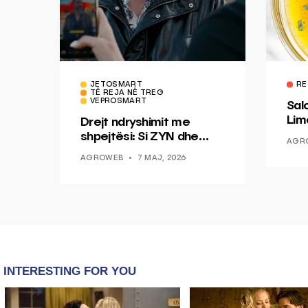
JETOSMART
RE
TË REJA NË TREG
VEPROSMART
Sal
Lim
Drejt ndryshimit me
Mis
shpejtësi: Si ZYN dhe
AGR
Ducati po shenjojnë një
AGROWEB
7 MAJ, 2026
epokë të re pa tym