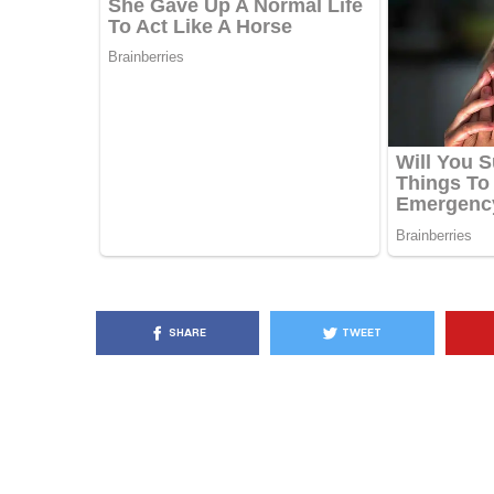
KËSHILLA & IDE
Pse Nuk Duhet të 
Letrën e Aluminit 
e Ushqimeve
AGROWEB
7 QERSHOR
SHARE
TWEET