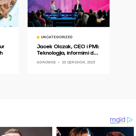
UNCATEGORIZED
ur
Jacek Olczak, CEO i PMI:
h
Teknologjia, informimi dhe
dialogu si një mundësi për
AGROWEB
20 QERSHOR, 2025
ndryshim.