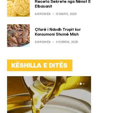
Receta Sekrete nga Nënat E
Elbasanit
AGROWEB
13 MARS, 2025
Çfarë i Ndodh Trupit kur
Konsumoni Shumë Mish
AGROWEB
4 KORRIK, 2025
KËSHILLA E DITËS