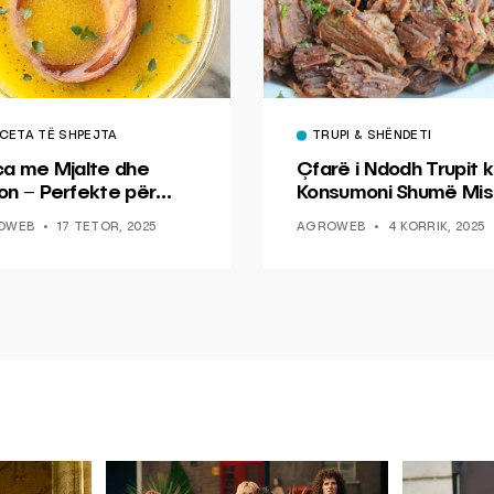
CETA TË SHPEJTA
TRUPI & SHËNDETI
ca me Mjalte dhe
Çfarë i Ndodh Trupit k
on – Perfekte për
Konsumoni Shumë Mis
hin dhe Peshkun
OWEB
17 TETOR, 2025
AGROWEB
4 KORRIK, 2025