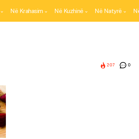
Në Krahasim
Në Kuzhinë
Në Natyrë
Në
207
0