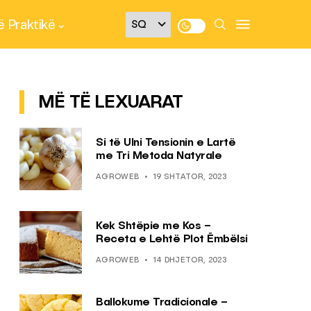
 Praktikë
MË TË LEXUARAT
Si të Ulni Tensionin e Lartë
me Tri Metoda Natyrale
AGROWEB
19 SHTATOR, 2023
Kek Shtëpie me Kos –
Receta e Lehtë Plot Ëmbëlsi
AGROWEB
14 DHJETOR, 2023
Ballokume Tradicionale –