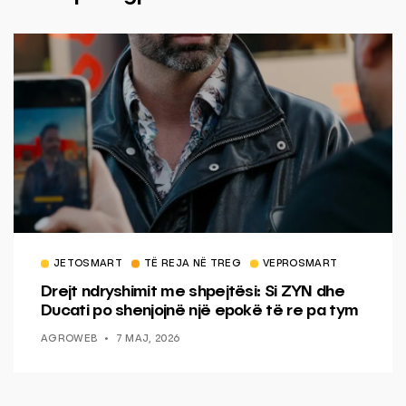
JETOSMART
TË REJA NË TREG
VEPROSMART
Drejt ndryshimit me shpejtësi: Si ZYN dhe
Ducati po shenjojnë një epokë të re pa tym
AGROWEB
7 MAJ, 2026