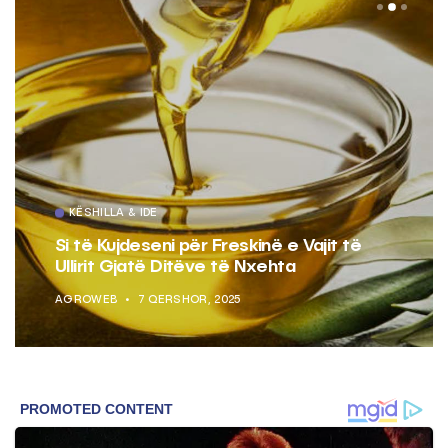
KËSHILLA & IDE
Si të Kujdeseni për Freskinë e Vajit të
Ullirit Gjatë Ditëve të Nxehta
AGROWEB
7 QERSHOR, 2025