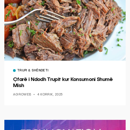
TRUPI & SHËNDETI
Çfarë i Ndodh Trupit kur Konsumoni Shumë
Mish
AGROWEB
4 KORRIK, 2025