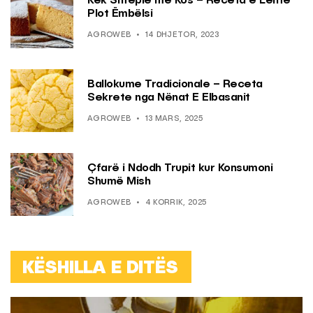
Kek Shtëpie me Kos – Receta e Lehtë
Plot Ëmbëlsi
AGROWEB
14 DHJETOR, 2023
Ballokume Tradicionale – Receta
Sekrete nga Nënat E Elbasanit
AGROWEB
13 MARS, 2025
Çfarë i Ndodh Trupit kur Konsumoni
Shumë Mish
AGROWEB
4 KORRIK, 2025
KËSHILLA E DITËS