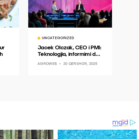
UNCATEGORIZED
ur
Jacek Olczak, CEO i PMI:
h
Teknologjia, informimi dhe
dialogu si një mundësi për
AGROWEB
20 QERSHOR, 2025
ndryshim.