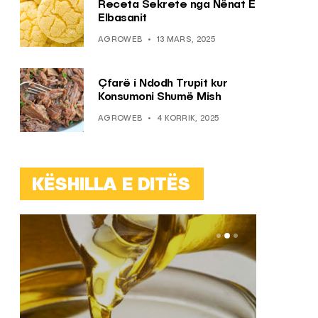
Receta Sekrete nga Nënat E
Elbasanit
AGROWEB
13 MARS, 2025
Çfarë i Ndodh Trupit kur
Konsumoni Shumë Mish
AGROWEB
4 KORRIK, 2025
KËSHILLA E DITËS