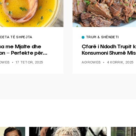
CETA TË SHPEJTA
TRUPI & SHËNDETI
ca me Mjalte dhe
Çfarë i Ndodh Trupit k
on – Perfekte për
Konsumoni Shumë Mis
hin dhe Peshkun
OWEB
17 TETOR, 2025
AGROWEB
4 KORRIK, 2025