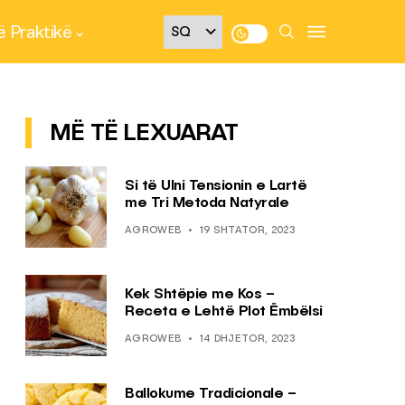
 Praktikë
MË TË LEXUARAT
Si të Ulni Tensionin e Lartë
me Tri Metoda Natyrale
AGROWEB
19 SHTATOR, 2023
Kek Shtëpie me Kos –
Receta e Lehtë Plot Ëmbëlsi
AGROWEB
14 DHJETOR, 2023
Ballokume Tradicionale –