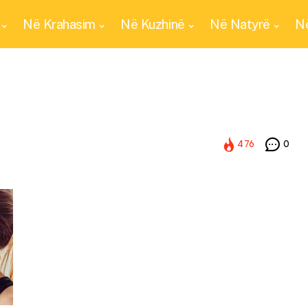
Në Krahasim
Në Kuzhinë
Në Natyrë
Në
476
0