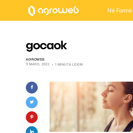
Në Formë
gocaok
AGROWEB
9 MARS, 2022
1 MINUTA LEXIM