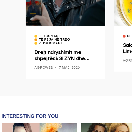
JETOSMART
RE
TË REJA NË TREG
VEPROSMART
Sal
Lim
Drejt ndryshimit me
Mis
shpejtësi: Si ZYN dhe
AGR
Ducati po shenjojnë një
AGROWEB
7 MAJ, 2026
epokë të re pa tym