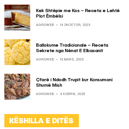
Kek Shtëpie me Kos – Receta e Lehtë
Plot Ëmbëlsi
AGROWEB
14 DHJETOR, 2023
Ballokume Tradicionale – Receta
Sekrete nga Nënat E Elbasanit
AGROWEB
13 MARS, 2025
Çfarë i Ndodh Trupit kur Konsumoni
Shumë Mish
AGROWEB
4 KORRIK, 2025
KËSHILLA E DITËS