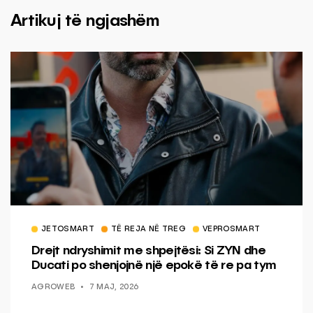
Artikuj të ngjashëm
JETOSMART
TË REJA NË TREG
VEPROSMART
Drejt ndryshimit me shpejtësi: Si ZYN dhe
Ducati po shenjojnë një epokë të re pa tym
AGROWEB
7 MAJ, 2026