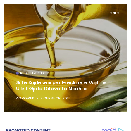
KËSHILLA & IDE
Pse Nuk Duhet të Përdorni Letrën e
Aluminit për Ruajtjen e Ushqimeve
AGROWEB
7 QERSHOR, 2025