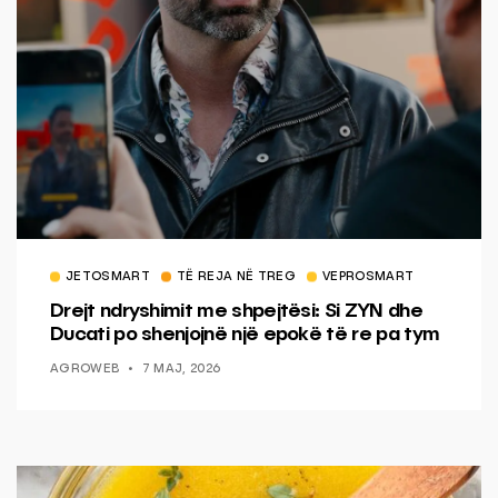
JETOSMART
TË REJA NË TREG
VEPROSMART
Drejt ndryshimit me shpejtësi: Si ZYN dhe
Ducati po shenjojnë një epokë të re pa tym
AGROWEB
7 MAJ, 2026