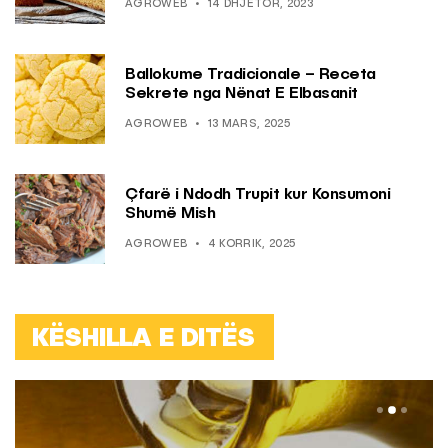
AGROWEB
14 DHJETOR, 2023
Ballokume Tradicionale – Receta
Sekrete nga Nënat E Elbasanit
AGROWEB
13 MARS, 2025
Çfarë i Ndodh Trupit kur Konsumoni
Shumë Mish
AGROWEB
4 KORRIK, 2025
KËSHILLA E DITËS