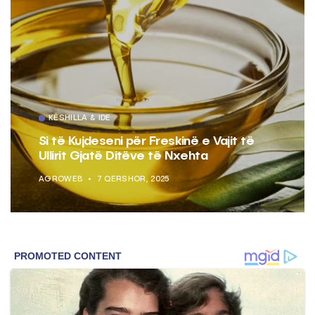
KËSHILLA & IDE
Si të Kujdeseni për Freskinë e Vajit të
Ullirit Gjatë Ditëve të Nxehta
AGROWEB
7 QERSHOR, 2025