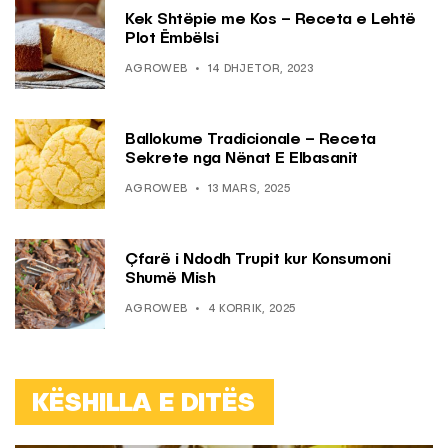
Kek Shtëpie me Kos – Receta e Lehtë
Plot Ëmbëlsi
AGROWEB
14 DHJETOR, 2023
Ballokume Tradicionale – Receta
Sekrete nga Nënat E Elbasanit
AGROWEB
13 MARS, 2025
Çfarë i Ndodh Trupit kur Konsumoni
Shumë Mish
AGROWEB
4 KORRIK, 2025
KËSHILLA E DITËS