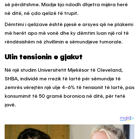
së përditshme. Madje kjo ndodh dhjetra mijëra herë
në ditë, në çdo qelizë të trupit.
Dëmtimi i qelizave është pjesë e arsyes që ne plakemi
më herët apo më vonë dhe ky dëmtim luan një rol të
rëndësishëm në zhvillimin e sëmundjeve tumorale.
Ulin tensionin e gjakut
Në një studim Universitetit Mjekësor të Cleveland,
SHBA, individë me rrezik të lartë për sëmundje të
zemrës vërejtën një ulje 4-6% të tensionit të lartë, pas
konsumimit të 50 gramë boronica në ditë, për tetë
javë.