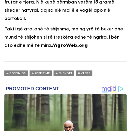
frutat e tjera. Një kupë përmban vetëm 15 gramë
sheqer natyral, aq sa një mollë e vogël apo një
portokall.
Fakti që ato janë të shijshme, me ngjyrë të bukur dhe
mund të shijohen si të freskëta edhe të ngrira, i bën
ato edhe më të mira.
/AgroWeb.org
BORONICA
PERFITIME
SHENDET
VLERA