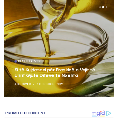
KËSHILLA & IDE
Si të Kujdeseni për Freskinë e Vajit të
Ullirit Gjatë Ditëve të Nxehta
AGROWEB
7 QERSHOR, 2025