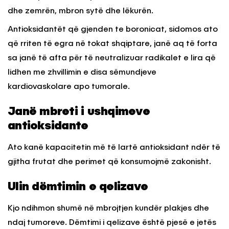
dhe zemrën, mbron sytë dhe lëkurën.
Antioksidantët që gjenden te boronicat, sidomos ato
që rriten të egra në tokat shqiptare, janë aq të forta
sa janë të afta për të neutralizuar radikalet e lira që
lidhen me zhvillimin e disa sëmundjeve
kardiovaskolare apo tumorale.
Janë mbreti i ushqimeve
antioksidante
Ato kanë kapacitetin më të lartë antioksidant ndër të
gjitha frutat dhe perimet që konsumojmë zakonisht.
Ulin dëmtimin e qelizave
Kjo ndihmon shumë në mbrojtjen kundër plakjes dhe
ndaj tumoreve. Dëmtimi i qelizave është pjesë e jetës