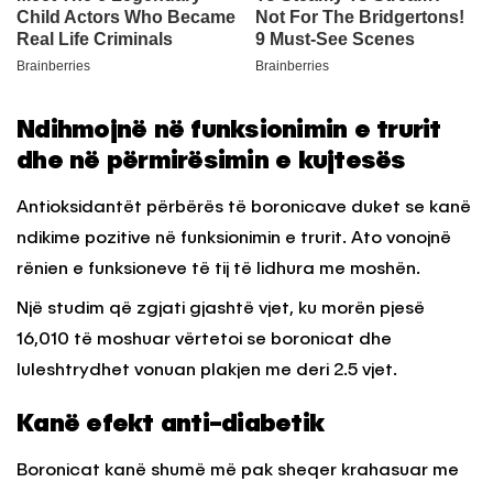
Ndihmojnë në funksionimin e trurit
dhe në përmirësimin e kujtesës
Antioksidantët përbërës të boronicave duket se kanë
ndikime pozitive në funksionimin e trurit. Ato vonojnë
rënien e funksioneve të tij të lidhura me moshën.
Një studim që zgjati gjashtë vjet, ku morën pjesë
16,010 të moshuar vërtetoi se boronicat dhe
luleshtrydhet vonuan plakjen me deri 2.5 vjet.
Kanë efekt anti-diabetik
Boronicat kanë shumë më pak sheqer krahasuar me