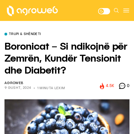
TRUPI & SHËNDETI
Boronicat – Si ndikojnë për
Zemrën, Kundër Tensionit
dhe Diabetit?
AGROWEB
4.5K
0
9 GUSHT, 2024
1 MINUTA LEXIM