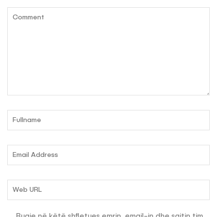
Ruaje në këtë shfletues emrin, email-in dhe sajtin tim,