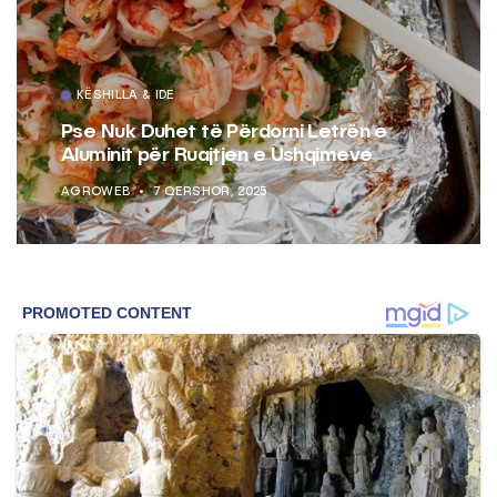
KËSHILLA & IDE
Pse Nuk Duhet të Përdorni Letrën e
Aluminit për Ruajtjen e Ushqimeve
AGROWEB
7 QERSHOR, 2025