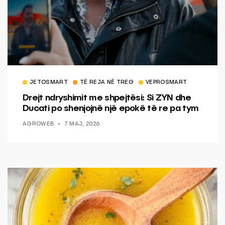
JETOSMART
TË REJA NË TREG
VEPROSMART
Drejt ndryshimit me shpejtësi: Si ZYN dhe
Ducati po shenjojnë një epokë të re pa tym
AGROWEB
7 MAJ, 2026