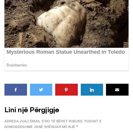
Lini një Përgjigje
ADRESA JUAJ EMAIL S’DO TË BËHET PUBLIKE.
FUSHAT E
DOMOSDOSHME JANË SHËNUAR ME NJË
*