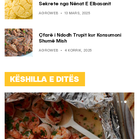
Sekrete nga Nënat E Elbasanit
AGROWEB
13 MARS, 2025
Çfarë i Ndodh Trupit kur Konsumoni
Shumë Mish
AGROWEB
4 KORRIK, 2025
KËSHILLA E DITËS