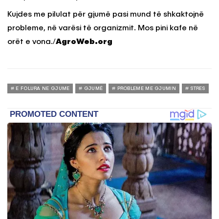
Kujdes me pilulat për gjumë pasi mund të shkaktojnë
probleme, në varësi të organizmit. Mos pini kafe në
orët e vona./
AgroWeb.org
E FOLURA NE GJUME
GJUMË
PROBLEME ME GJUMIN
STRES