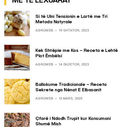
MË TË LEXUARAT
Si të Ulni Tensionin e Lartë me Tri
Metoda Natyrale
AGROWEB
19 SHTATOR, 2023
Kek Shtëpie me Kos – Receta e Lehtë
Plot Ëmbëlsi
AGROWEB
14 DHJETOR, 2023
Ballokume Tradicionale – Receta
Sekrete nga Nënat E Elbasanit
AGROWEB
13 MARS, 2025
Çfarë i Ndodh Trupit kur Konsumoni
Shumë Mish