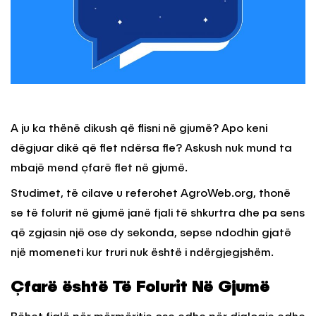
A ju ka thënë dikush që flisni në gjumë? Apo keni
dëgjuar dikë që flet ndërsa fle? Askush nuk mund ta
mbajë mend çfarë flet në gjumë.
Studimet, të cilave u referohet AgroWeb.org, thonë
se të folurit në gjumë janë fjali të shkurtra dhe pa sens
që zgjasin një ose dy sekonda, sepse ndodhin gjatë
një momeneti kur truri nuk është i ndërgjegjshëm.
Çfarë është Të Folurit Në Gjumë