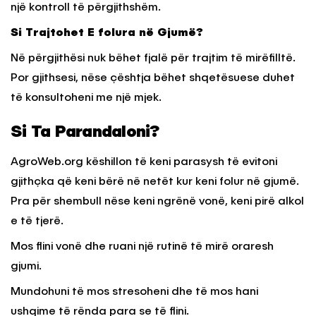
një kontroll të përgjithshëm.
Si Trajtohet E folura në Gjumë?
Në përgjithësi nuk bëhet fjalë për trajtim të mirëfilltë.
Por gjithsesi, nëse çështja bëhet shqetësuese duhet
të konsultoheni me një mjek.
Si Ta Parandaloni?
AgroWeb.org këshillon të keni parasysh të evitoni
gjithçka që keni bërë në netët kur keni folur në gjumë.
Pra për shembull nëse keni ngrënë vonë, keni pirë alkol
e të tjerë.
Mos flini vonë dhe ruani një rutinë të mirë oraresh
gjumi.
Mundohuni të mos stresoheni dhe të mos hani
ushqime të rënda para se të flini.