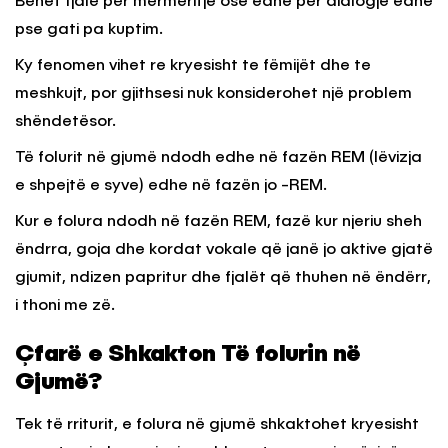
Bëhet fjalë për mërmëritje ose edhe për dialogje edhe
pse gati pa kuptim.
Ky fenomen vihet re kryesisht te fëmijët dhe te
meshkujt, por gjithsesi nuk konsiderohet një problem
shëndetësor.
Të folurit në gjumë ndodh edhe në fazën REM (lëvizja
e shpejtë e syve) edhe në fazën jo -REM.
Kur e folura ndodh në fazën REM, fazë kur njeriu sheh
ëndrra, goja dhe kordat vokale që janë jo aktive gjatë
gjumit, ndizen papritur dhe fjalët që thuhen në ëndërr,
i thoni me zë.
Çfarë e Shkakton Të folurin në
Gjumë?
Tek të rriturit, e folura në gjumë shkaktohet kryesisht