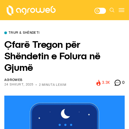
TRUPI & SHËNDETI
Çfarë Tregon për
Shëndetin e Folura në
Gjumë
AGROWEB
3.3K
0
24 SHKURT, 2025
2 MINUTA LEXIM