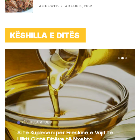
AGROWEB
4 KORRIK, 2025
KËSHILLA E DITËS
KËSHILLA & IDE
Si të Kujdeseni për Freskinë e Vajit të
Ullirit Gjatë Ditëve të Nxehta