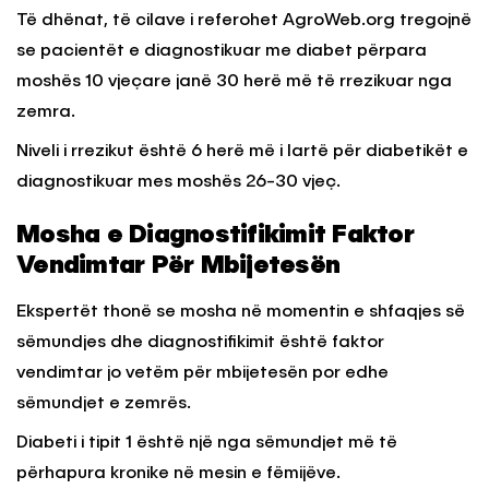
Të dhënat, të cilave i referohet AgroWeb.org tregojnë
se pacientët e diagnostikuar me diabet përpara
moshës 10 vjeçare janë 30 herë më të rrezikuar nga
zemra.
Niveli i rrezikut është 6 herë më i lartë për diabetikët e
diagnostikuar mes moshës 26-30 vjeç.
Mosha e Diagnostifikimit Faktor
Vendimtar Për Mbijetesën
Ekspertët thonë se mosha në momentin e shfaqjes së
sëmundjes dhe diagnostifikimit është faktor
vendimtar jo vetëm për mbijetesën por edhe
sëmundjet e zemrës.
Diabeti i tipit 1 është një nga sëmundjet më të
përhapura kronike në mesin e fëmijëve.