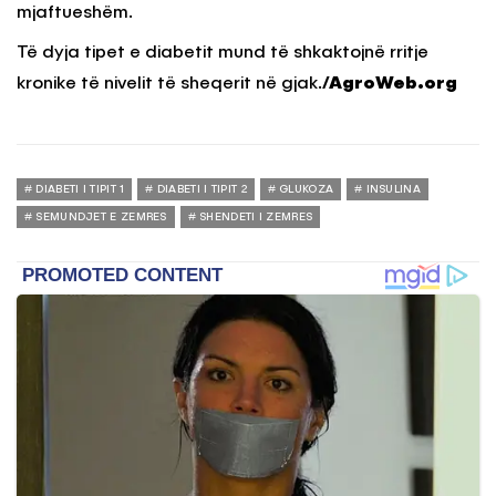
mjaftueshëm.
Të dyja tipet e diabetit mund të shkaktojnë rritje
kronike të nivelit të sheqerit në gjak.
/AgroWeb.org
DIABETI I TIPIT 1
DIABETI I TIPIT 2
GLUKOZA
INSULINA
SEMUNDJET E ZEMRES
SHENDETI I ZEMRES