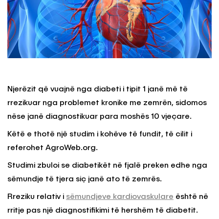
Njerëzit që vuajnë nga diabeti i tipit 1 janë më të
rrezikuar nga problemet kronike me zemrën, sidomos
nëse janë diagnostikuar para moshës 10 vjeçare.
Këtë e thotë një studim i kohëve të fundit, të cilit i
referohet AgroWeb.org.
Studimi zbuloi se diabetikët në fjalë preken edhe nga
sëmundje të tjera siç janë ato të zemrës.
Rreziku relativ i
sëmundjeve kardiovaskulare
është në
rritje pas një diagnostifikimi të hershëm të diabetit.