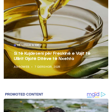
KËSHILLA & IDE
Si të Kujdeseni për Freskinë e Vajit të
Ullirit Gjatë Ditëve të Nxehta
AGROWEB
7 QERSHOR, 2025