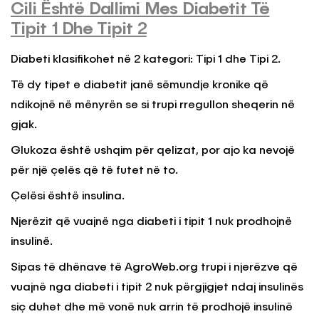
Cili Është Dallimi Mes Diabetit Të
Tipit 1 Dhe Tipit 2
Diabeti klasifikohet në 2 kategori: Tipi 1 dhe Tipi 2.
Të dy tipet e diabetit janë sëmundje kronike që
ndikojnë në mënyrën se si trupi rregullon sheqerin në
gjak.
Glukoza është ushqim për qelizat, por ajo ka nevojë
për një çelës që të futet në to.
Çelësi është insulina.
Njerëzit që vuajnë nga diabeti i tipit 1 nuk prodhojnë
insulinë.
Sipas të dhënave të AgroWeb.org trupi i njerëzve që
vuajnë nga diabeti i tipit 2 nuk përgjigjet ndaj insulinës
siç duhet dhe më vonë nuk arrin të prodhojë insulinë