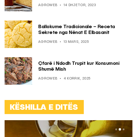
AGROWEB
14 DHJETOR, 2023
Ballokume Tradicionale – Receta
Sekrete nga Nënat E Elbasanit
AGROWEB
13 MARS, 2025
Çfarë i Ndodh Trupit kur Konsumoni
Shumë Mish
AGROWEB
4 KORRIK, 2025
KËSHILLA E DITËS