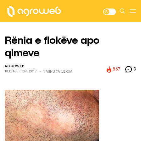
Rënia e flokëve apo
qimeve
AGROWEB
867
0
13 DHJETOR, 2017
1 MINUTA LEXIM