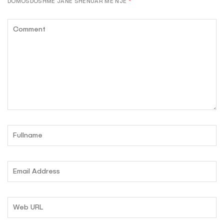
DOMOSDOSHME JANË SHËNUAR ME NJË
*