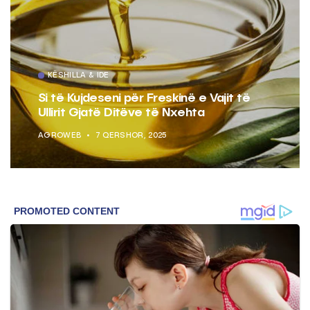
KËSHILLA & IDE
Si të Kujdeseni për Freskinë e Vajit të
Ullirit Gjatë Ditëve të Nxehta
AGROWEB
7 QERSHOR, 2025