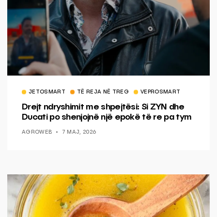
JETOSMART
TË REJA NË TREG
VEPROSMART
Drejt ndryshimit me shpejtësi: Si ZYN dhe
Ducati po shenjojnë një epokë të re pa tym
AGROWEB
7 MAJ, 2026